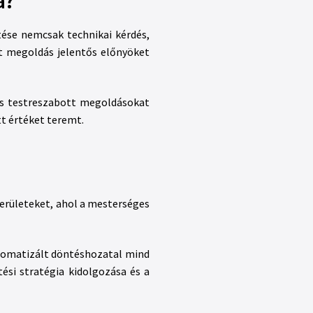
a?
tése nemcsak technikai kérdés,
lt megoldás jelentős előnyöket
 és testreszabott megoldásokat
tt értéket teremt.
területeket, ahol a mesterséges
utomatizált döntéshozatal mind
ési stratégia kidolgozása és a