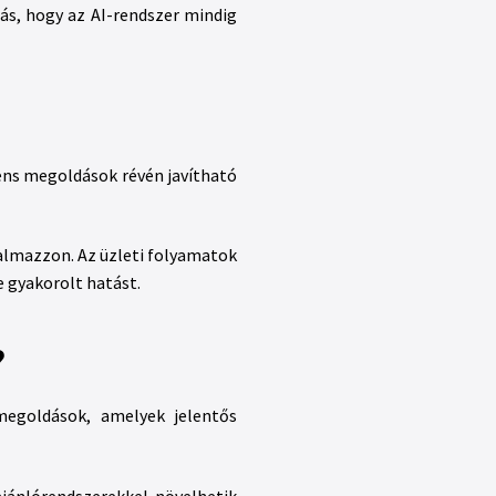
ás, hogy az AI-rendszer mindig
gens megoldások révén javítható
almazzon. Az üzleti folyamatok
gyakorolt ​​hatást.
?
megoldások, amelyek jelentős
ajánlórendszerekkel növelhetik