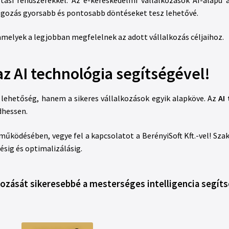
olgozás gyorsabb és pontosabb döntéseket tesz lehetővé.
amelyek a legjobban megfelelnek az adott vállalkozás céljaihoz.
az AI technológia segítségével!
lehetőség, hanem a sikeres vállalkozások egyik alapköve. Az
AI
dhessen.
működésében, vegye fel a kapcsolatot a BerényiSoft Kft.-vel! Sz
ésig és optimalizálásig.
kozását sikeresebbé a mesterséges intelligencia segít