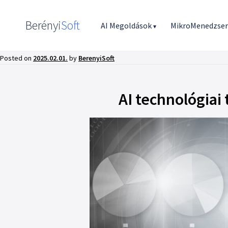
Berényi
Soft
AI Megoldások
MikroMenedzse
▾
Posted on
2025.02.01.
by
BerenyiSoft
AI technológiai 