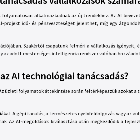
I tanácsadás vállalkozások számár
ok folyamatosan alkalmazkodnak az új trendekhez. Az AI beveze
AI-projekt idő- és pénzveszteséget jelenthet, míg egy átgondo
rációjában. Szakértői csapatunk felméri a vállalkozás igényeit,
ogy az adott mesterséges intelligencia rendszer valóban hozzáado
 az AI technológiai tanácsadás?
 Az üzleti folyamatok áttekintése során feltérképezzük azokat a 
ákat. A gépi tanulás, a természetes nyelvfeldolgozás vagy az a
ak. Az AI-megoldások kiválasztása után megkezdődik a fejleszt