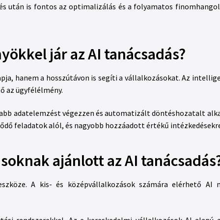
tés után is fontos az optimalizálás és a folyamatos finomhangol
yökkel jár az AI tanácsadás?
pja, hanem a hosszútávon is segíti a vállalkozásokat. Az intelli
ő az ügyfélélmény.
tosabb adatelemzést végezzen és automatizált döntéshozatalt alk
dő feladatok alól, és nagyobb hozzáadott értékű intézkedésekre 
ásoknak ajánlott az AI tanácsadás
eszköze. A kis- és középvállalkozások számára elérhető AI 
tási rendszerekkel. Az e-kereskedelmi vállalkozások AI-alapú 