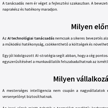
A tanácsadás nem ér véget a fejlesztési szakaszban. A beveze
naprakész és hatékony maradjon.
Milyen előn
Az
AI technológiai tanácsadás
nemcsak a sikeres bevezetés ala
a működési hatékonyság, csökkenthető a költségek és növelhet
Egy jól kidolgozott AI-stratégia segít abban, hogy a cég pon
egyszerűsítésével a munkavállalók felszabadulhatnak az ismétlő
Milyen vállalkoz
A mesterséges intelligencia nem csupán a nagyvállalatok 
versenyelőnyt biztosíthatnak.
Az ipari cégek miatt tehetik a termelést prediktív karbantar