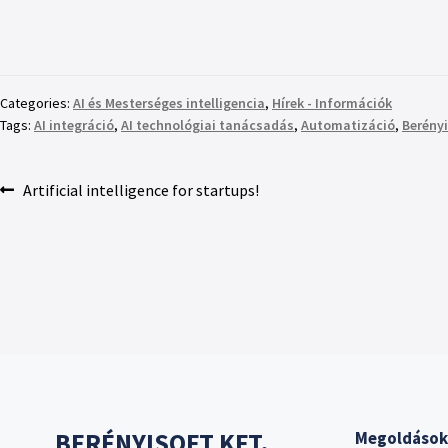
Categories:
AI és Mesterséges intelligencia
,
Hírek - Információk
Tags:
AI integráció
,
AI technológiai tanácsadás
,
Automatizáció
,
Berényi
Artificial intelligence for startups!
BERÉNYISOFT KFT.
Megoldások