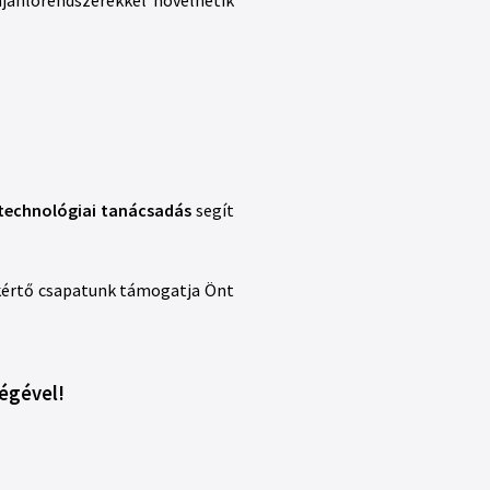
 technológiai tanácsadás
segít
akértő csapatunk támogatja Önt
ségével!