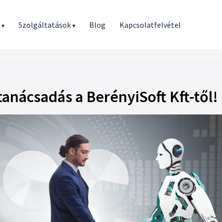
r
Szolgáltatások
Blog
Kapcsolatfelvétel
▾
▾
tanácsadás a BerényiSoft Kft-től!