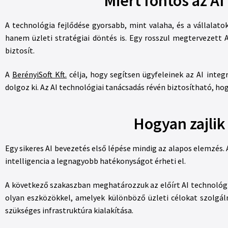
Miért fontos az A
A technológia fejlődése gyorsabb, mint valaha, és a vállalat
hanem üzleti stratégiai döntés is. Egy rosszul megtervezett 
biztosít.
A
BerényiSoft Kft.
célja, hogy segítsen ügyfeleinek az AI integ
dolgoz ki. Az AI technológiai tanácsadás révén biztosítható, h
Hogyan zajlik
Egy sikeres AI bevezetés első lépése mindig az alapos elemzés.
intelligencia a legnagyobb hatékonyságot érheti el.
A következő szakaszban meghatározzuk az előírt AI technológi
olyan eszközökkel, amelyek különböző üzleti célokat szolgáln
szükséges infrastruktúra kialakítása.