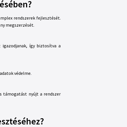
tésében?
komplex rendszerek fejlesztését.
őny megszerzését.
 igazodjanak, így biztosítva a
 adatok védelme.
os támogatást nyújt a rendszer
lesztéséhez?