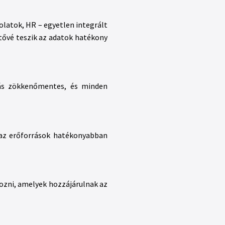
solatok, HR – egyetlen integrált
ővé teszik az adatok hatékony
mlás zökkenőmentes, és minden
n az erőforrások hatékonyabban
ozni, amelyek hozzájárulnak az