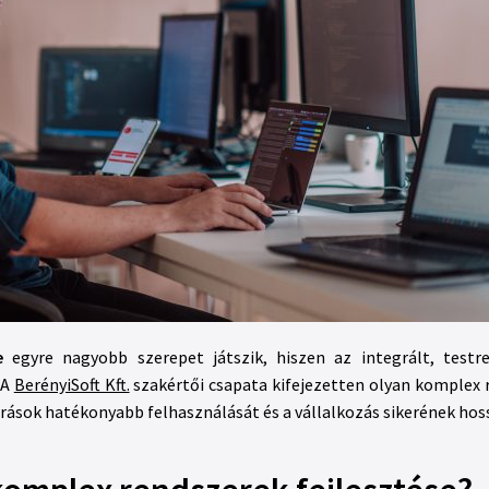
e
egyre nagyobb szerepet játszik, hiszen az integrált, testr
 A
BerényiSoft Kft.
szakértői csapata kifejezetten olyan komplex r
rrások hatékonyabb felhasználását és a vállalkozás sikerének hoss