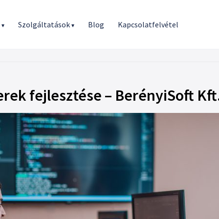
r
Szolgáltatások
Blog
Kapcsolatfelvétel
▾
▾
ek fejlesztése – BerényiSoft Kft