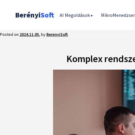
Berényi
Soft
AI Megoldások
MikroMenedzse
▾
Posted on
2024.11.05.
by
BerenyiSoft
Komplex rendszer