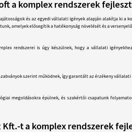
oft a komplex rendszerek fejlesz
 sajátosságok és az egyedi vállalati igények alapján alakítja ki a 
unk, amelyek elősegítik a hatékonyság növelését és a versenyel
mplex rendszerei is úgy készülnek, hogy a vállalati igényekhez
zabványok szerint működnek, így garantált az érzékeny vállalati
ológiai megoldásokra épülnek, és szakértői csapatunk folyamat
t Kft.-t a komplex rendszerek fej