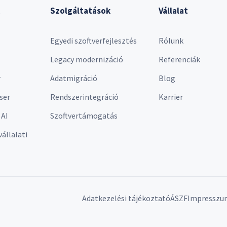
Szolgáltatások
Vállalat
Egyedi szoftverfejlesztés
Rólunk
Legacy modernizáció
Referenciák
r
Adatmigráció
Blog
ser
Rendszerintegráció
Karrier
 AI
Szoftvertámogatás
vállalati
Adatkezelési tájékoztató
ÁSZF
Impresszu