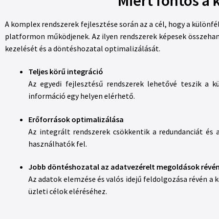
Miért fontos a
A komplex rendszerek fejlesztése során az a cél, hogy a különfé
platformon működjenek. Az ilyen rendszerek képesek összeha
kezelését és a döntéshozatal optimalizálását.
Teljes körű integráció
Az egyedi fejlesztésű rendszerek lehetővé teszik a 
információ egy helyen elérhető.
Erőforrások optimalizálása
Az integrált rendszerek csökkentik a redundanciát és 
használhatók fel.
Jobb döntéshozatal az adatvezérelt megoldások révé
Az adatok elemzése és valós idejű feldolgozása révén a
üzleti célok eléréséhez.