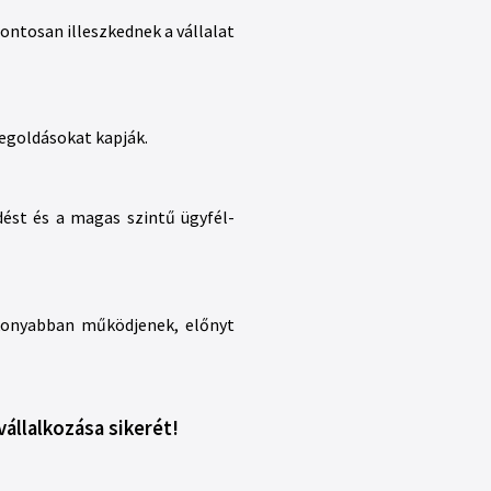
pontosan illeszkednek a vállalat
megoldásokat kapják.
ést és a magas szintű ügyfél-
ékonyabban működjenek, előnyt
állalkozása sikerét!