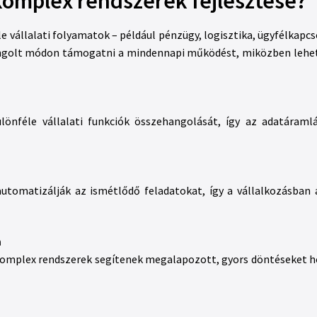
 komplex rendszerek fejlesztése?
le vállalati folyamatok – például pénzügy, logisztika, ügyfélkapc
ngolt módon támogatni a mindennapi működést, miközben lehet
különféle vállalati funkciók összehangolását, így az adatára
automatizálják az ismétlődő feladatokat, így a vállalkozásba
n
 komplex rendszerek segítenek megalapozott, gyors döntéseket h