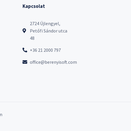
Kapcsolat
2724 Újlengyel,
Petőfi Sándor utca
48
+36 21 2000 797
office@berenyisoft.com
m