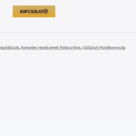
KAPCSOLAT
megoldások
,
komplex rendszerek fejlesztése
,
Vállalati Hatékonyság