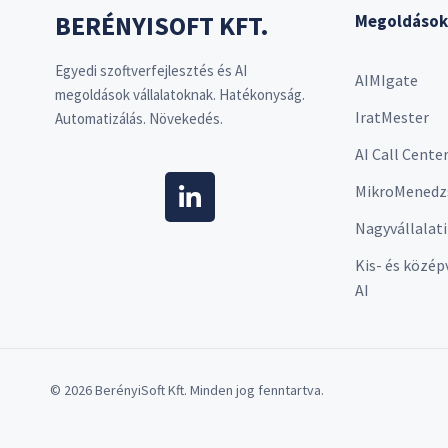
BERÉNYISOFT KFT.
Megoldások
Egyedi szoftverfejlesztés és AI
AIMIgate
megoldások vállalatoknak. Hatékonyság.
IratMester
Automatizálás. Növekedés.
AI Call Cente
MikroMenedz
Nagyvállalati
Kis- és közép
AI
© 2026 BerényiSoft Kft. Minden jog fenntartva.