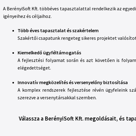
A BerényiSoft Kft. többéves tapasztalattal rendelkezik az egyed
igényeihez és céljaihoz.
Több éves tapasztalat és szakértelem
Szakértői csapatunk rengeteg sikeres projektet valósíto
Kiemelkedő ügyféltámogatás
A fejlesztési folyamat során és azt követően is foly
elégedettséget.
Innovatív megközelítés és versenyelőny biztosítása
A komplex rendszerek fejlesztése révén ügyfeleink s
szerezve a versenytársakkal szemben.
Válassza a BerényiSoft Kft. megoldásait, és ta