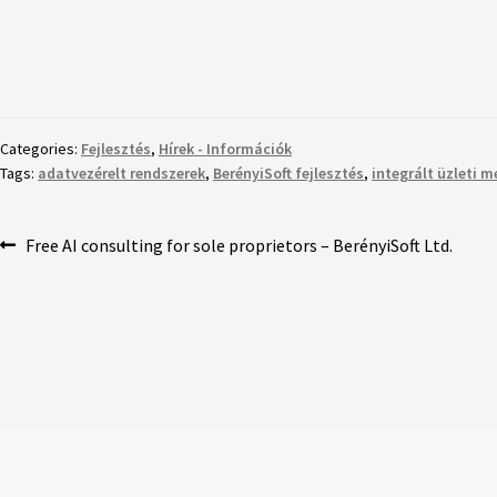
Categories:
Fejlesztés
,
Hírek - Információk
Tags:
adatvezérelt rendszerek
,
BerényiSoft fejlesztés
,
integrált üzleti 
Free AI consulting for sole proprietors – BerényiSoft Ltd.