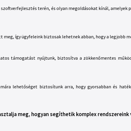
i szoftverfejlesztés terén, és olyan megoldásokat kínál, amelyek 
tt meg, így ügyfeleink biztosak lehetnek abban, hogy a legjobb 
amatos támogatást nyújtunk, biztosítva a zökkenőmentes működ
zámára lehetőséget biztosítunk arra, hogy gyorsabban és hat
pasztalja meg, hogyan segíthetik komplex rendszereink v