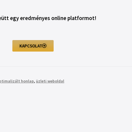
yütt egy eredményes online platformot!
KAPCSOLAT
ptimalizált honlap
,
üzleti weboldal