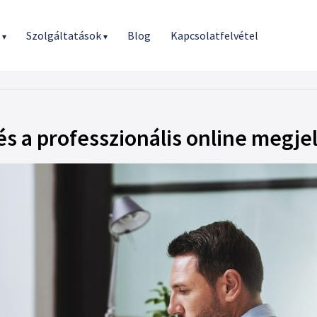
r
Szolgáltatások
Blog
Kapcsolatfelvétel
▾
▾
s a professzionális online megje