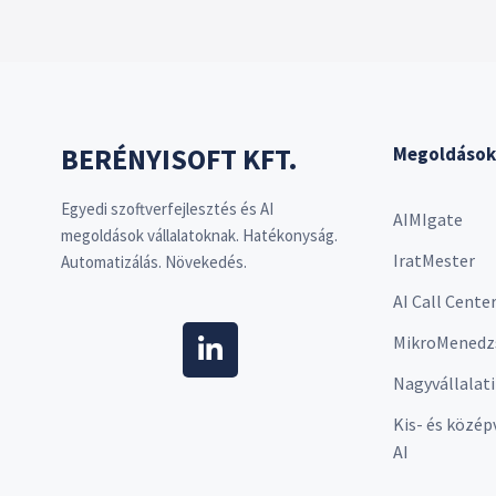
BERÉNYISOFT KFT.
Megoldások
Egyedi szoftverfejlesztés és AI
AIMIgate
megoldások vállalatoknak. Hatékonyság.
IratMester
Automatizálás. Növekedés.
AI Call Cente
MikroMenedz
Nagyvállalati
Kis- és közép
AI