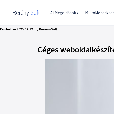
Berényi
Soft
AI Megoldások
MikroMenedzse
▾
Posted on
2025.02.12.
by
BerenyiSoft
Céges weboldalkészíté