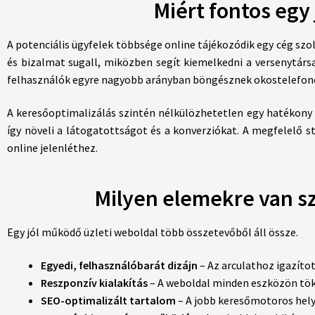
Miért fontos egy
A potenciális ügyfelek többsége online tájékozódik egy cég szo
és bizalmat sugall, miközben segít kiemelkedni a versenytársa
felhasználók egyre nagyobb arányban böngésznek okostelefon
A keresőoptimalizálás szintén nélkülözhetetlen egy hatékony we
így növeli a látogatottságot és a konverziókat. A megfelelő s
online jelenléthez.
Milyen elemekre van s
Egy jól működő üzleti weboldal több összetevőből áll össze.
Egyedi, felhasználóbarát dizájn
– Az arculathoz igazíto
Reszponzív kialakítás
– A weboldal minden eszközön tök
SEO-optimalizált tartalom
– A jobb keresőmotoros hely