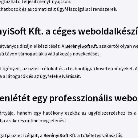
egbízható teljesítményt nyújtson.
chatbotok és automatizált ügyfélszolgálati rendszerek.
yiSoft Kft. a céges weboldalkész
átványos dizájn elkészítését. A
BerényiSoft Kft.
szakértői olyan w
zú távon támogatják a vállalkozás növekedését.
 igényeit, az üzleti célokat és a technológiai követelményeket. A
 a látogatók és az ügyfelek elvárásait.
lenlétét egy professzionális webol
kártyája, hanem egy hatékony eszköz az ügyfélszerzéshez és a
ja a sikeres online megjelenést.
ja üzleti céljait, a
BerényiSoft Kft.
a tökéletes választás.