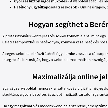
Gyors és biztonságos működés
– A weboldal stabil és m
Hatékony ügyfélkapcsolati eszközök
– Online űrlapok, 
Hogyan segíthet a Berén
A professzionális webfejlesztés sokkal többet jelent, mint egy l
üzleti szempontból is hatékonyak, könnyen kezelhetők és hoss
A céges weboldal elkészítésénél figyelembe vesszük a célcsoport
integrációk biztosítják, hogy a weboldal maximálisan kiszolgálja
Maximalizálja online je
Egy céges weboldal nemcsak a vállalkozás digitális névjegy
struktúra, a gyors betöltés és az optimalizált tartalom garantál
Ha egy megbízható és modern weboldalt szeretne, amely támogat