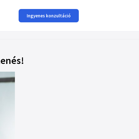
Ingyenes konzultáció
lenés!