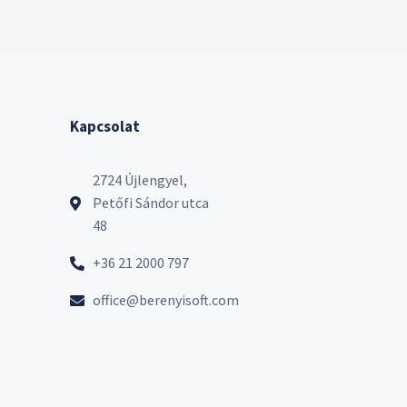
Kapcsolat
2724 Újlengyel,
Petőfi Sándor utca
48
+36 21 2000 797
office@berenyisoft.com