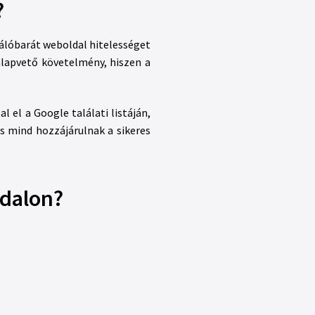
?
nálóbarát weboldal hitelességet
alapvető követelmény, hiszen a
 el a Google találati listáján,
és mind hozzájárulnak a sikeres
ldalon?