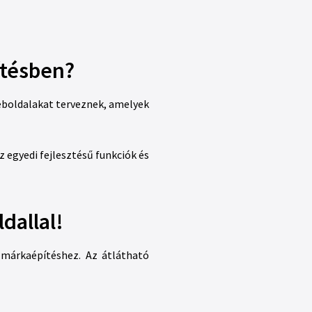
ítésben?
eboldalakat terveznek, amelyek
z egyedi fejlesztésű funkciók és
dallal!
 márkaépítéshez. Az átlátható