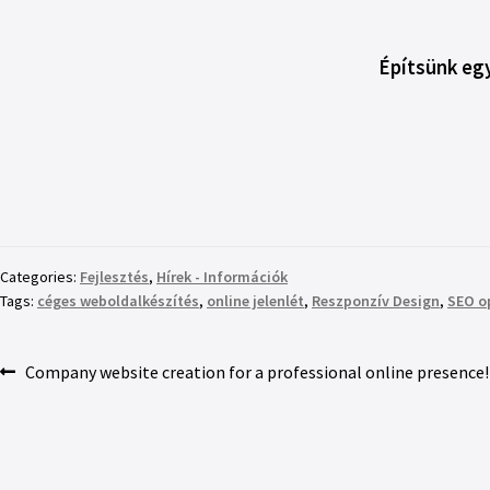
Építsünk eg
Categories:
Fejlesztés
,
Hírek - Információk
Tags:
céges weboldalkészítés
,
online jelenlét
,
Reszponzív Design
,
SEO o
Company website creation for a professional online presence!