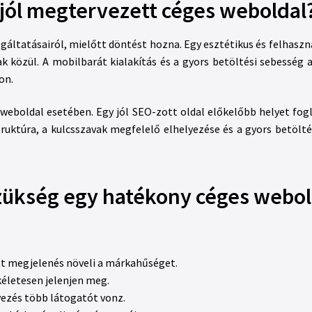
 jól megtervezett céges weboldal
lgáltatásairól, mielőtt döntést hozna. Egy esztétikus és felhasz
k közül. A mobilbarát kialakítás és a gyors betöltési sebesség 
on.
boldal esetében. Egy jól SEO-zott oldal előkelőbb helyet foglal
truktúra, a kulcsszavak megfelelő elhelyezése és a gyors betölt
zükség egy hatékony céges webo
tt megjelenés növeli a márkahűséget.
életesen jelenjen meg.
ezés több látogatót vonz.