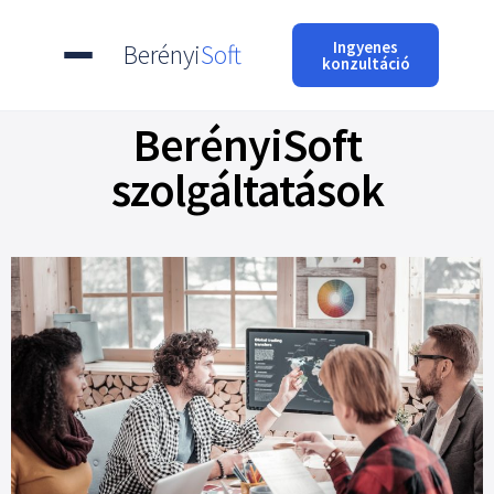
Ingyenes
Berényi
Soft
konzultáció
BerényiSoft
szolgáltatások