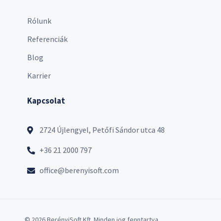
Rólunk
Referenciák
Blog
Karrier
Kapcsolat
2724 Újlengyel, Petőfi Sándor utca 48
+36 21 2000 797
office@berenyisoft.com
© 2026 BerényiSoft Kft. Minden jog fenntartva.