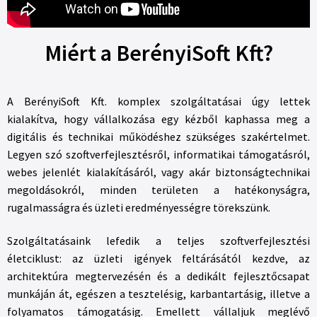
Miért a BerényiSoft Kft?
A BerényiSoft Kft. komplex szolgáltatásai úgy lettek
kialakítva, hogy vállalkozása egy kézből kaphassa meg a
digitális és technikai működéshez szükséges szakértelmet.
Legyen szó szoftverfejlesztésről, informatikai támogatásról,
webes jelenlét kialakításáról, vagy akár biztonságtechnikai
megoldásokról, minden területen a hatékonyságra,
rugalmasságra és üzleti eredményességre törekszünk.
Szolgáltatásaink lefedik a teljes szoftverfejlesztési
életciklust: az üzleti igények feltárásától kezdve, az
architektúra megtervezésén és a dedikált fejlesztőcsapat
munkáján át, egészen a tesztelésig, karbantartásig, illetve a
folyamatos támogatásig. Emellett vállaljuk meglévő