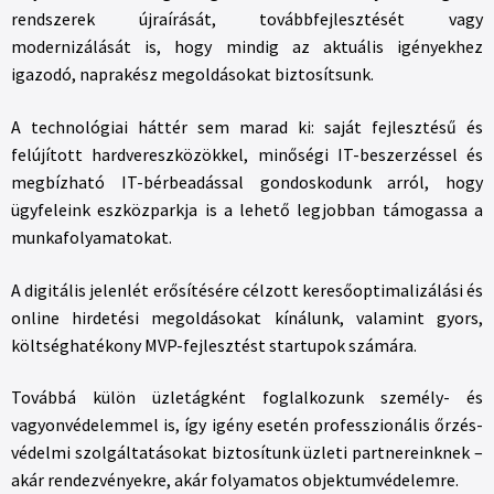
rendszerek újraírását, továbbfejlesztését vagy
modernizálását is, hogy mindig az aktuális igényekhez
igazodó, naprakész megoldásokat biztosítsunk.
A technológiai háttér sem marad ki: saját fejlesztésű és
felújított hardvereszközökkel, minőségi IT-beszerzéssel és
megbízható IT-bérbeadással gondoskodunk arról, hogy
ügyfeleink eszközparkja is a lehető legjobban támogassa a
munkafolyamatokat.
A digitális jelenlét erősítésére célzott keresőoptimalizálási és
online hirdetési megoldásokat kínálunk, valamint gyors,
költséghatékony MVP-fejlesztést startupok számára.
Továbbá külön üzletágként foglalkozunk személy- és
vagyonvédelemmel is, így igény esetén professzionális őrzés-
védelmi szolgáltatásokat biztosítunk üzleti partnereinknek –
akár rendezvényekre, akár folyamatos objektumvédelemre.