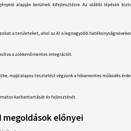
igényeid alapján kerülnek kifejlesztésre. Az alábbi lépések biz
azokat a területeket, ahol az AI a legnagyobb hatékonyságnöveke
tosítva a zökkenőmentes integrációt.
zetbe, majd alapos tesztelést végzünk a hibamentes működés érd
amatos karbantartását és fejlesztését.
I megoldások előnyei