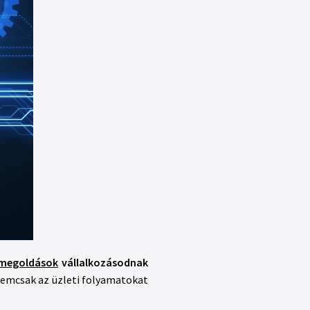
 megoldások
vállalkozásodnak
 nemcsak az üzleti folyamatokat