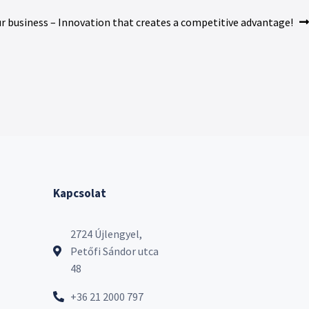
ur business – Innovation that creates a competitive advantage!
Kapcsolat
2724 Újlengyel,
Petőfi Sándor utca
48
+36 21 2000 797