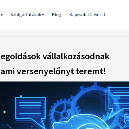
r
Szolgáltatások
Blog
Kapcsolatfelvétel
▾
▾
megoldások vállalkozásodnak
 ami versenyelőnyt teremt!