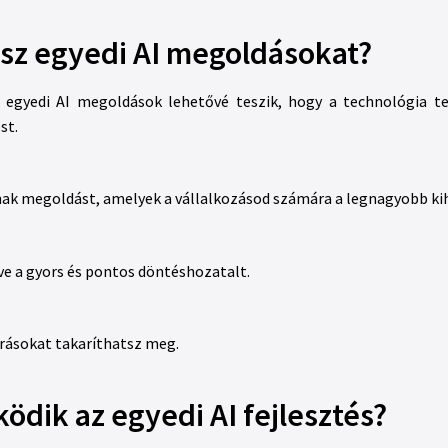
ssz egyedi AI megoldásokat?
Az egyedi AI megoldások lehetővé teszik, hogy a technológia t
st.
k megoldást, amelyek a vállalkozásod számára a legnagyobb kihí
ve a gyors és pontos döntéshozatalt.
rrásokat takaríthatsz meg.
dik az egyedi AI fejlesztés?