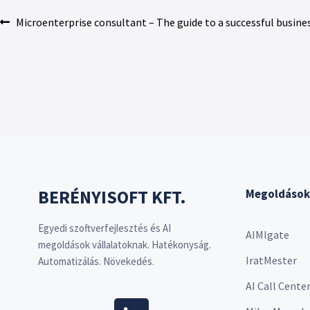
Microenterprise consultant – The guide to a successful busines
BERÉNYISOFT KFT.
Megoldások
Egyedi szoftverfejlesztés és AI
AIMIgate
megoldások vállalatoknak. Hatékonyság.
IratMester
Automatizálás. Növekedés.
AI Call Cente