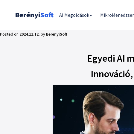
Berényi
Soft
AI Megoldások
MikroMenedzse
▾
Posted on
2024.11.12.
by
BerenyiSoft
Egyedi AI 
Innováció,