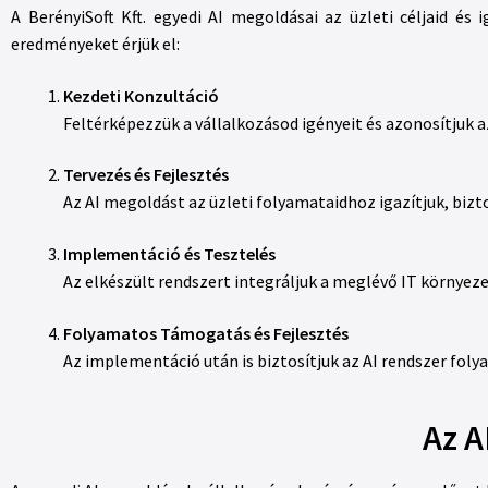
A BerényiSoft Kft. egyedi AI megoldásai az üzleti céljaid és 
eredményeket érjük el:
Kezdeti Konzultáció
Feltérképezzük a vállalkozásod igényeit és azonosítjuk 
Tervezés és Fejlesztés
Az AI megoldást az üzleti folyamataidhoz igazítjuk, biz
Implementáció és Tesztelés
Az elkészült rendszert integráljuk a meglévő IT környe
Folyamatos Támogatás és Fejlesztés
Az implementáció után is biztosítjuk az AI rendszer foly
Az A