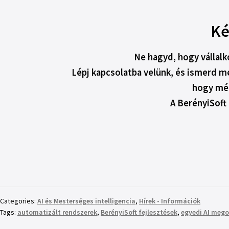
Ké
Ne hagyd, hogy vállalk
Lépj kapcsolatba velünk, és ismerd m
hogy mé
A BerényiSoft 
Categories:
AI és Mesterséges intelligencia
,
Hírek - Információk
Tags:
automatizált rendszerek
,
BerényiSoft fejlesztések
,
egyedi AI meg