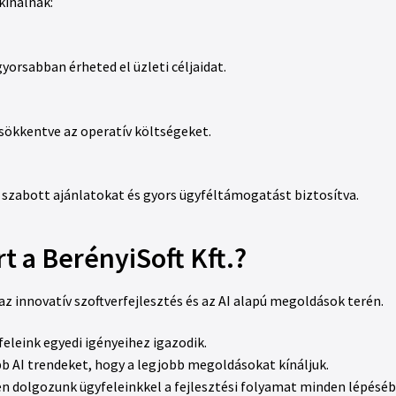
kínálnak:
yorsabban érheted el üzleti céljaidat.
sökkentve az operatív költségeket.
 szabott ajánlatokat és gyors ügyféltámogatást biztosítva.
t a BerényiSoft Kft.?
z innovatív szoftverfejlesztés és az AI alapú megoldások terén.
eleink egyedi igényeihez igazodik.
bb AI trendeket, hogy a legjobb megoldásokat kínáljuk.
 dolgozunk ügyfeleinkkel a fejlesztési folyamat minden lépéséb