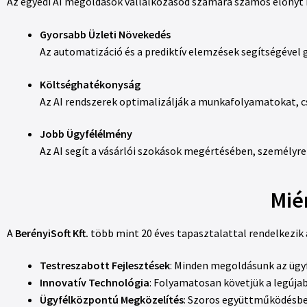
Az egyedi AI megoldások vállalkozásod számára számos előnyt 
Gyorsabb Üzleti Növekedés
Az automatizáció és a prediktív elemzések segítségével g
Költséghatékonyság
Az AI rendszerek optimalizálják a munkafolyamatokat, c
Jobb Ügyfélélmény
Az AI segít a vásárlói szokások megértésében, személyre
Miér
A
BerényiSoft Kft.
több mint 20 éves tapasztalattal rendelkezik a
Testreszabott Fejlesztések
: Minden megoldásunk az ügyf
Innovatív Technológia
: Folyamatosan követjük a legúja
Ügyfélközpontú Megközelítés
: Szoros együttműködésben