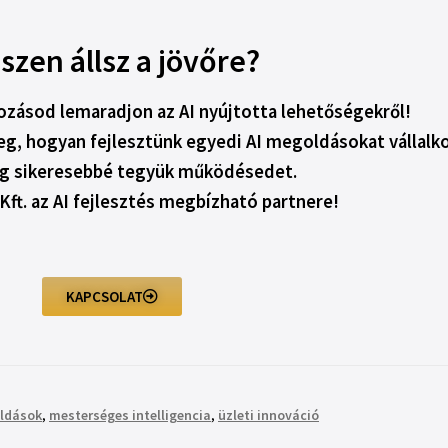
szen állsz a jövőre?
ozásod lemaradjon az AI nyújtotta lehetőségekről!
eg, hogyan fejlesztünk egyedi AI megoldásokat vállalk
g sikeresebbé tegyük működésedet.
Kft. az AI fejlesztés megbízható partnere!
KAPCSOLAT
oldások
,
mesterséges intelligencia
,
üzleti innováció