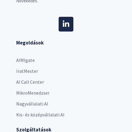
Növekedés.
Megoldások
AIMIgate
IratMester
AI Call Center
MikroMenedzser
Nagyvállalati AI
Kis- és középvállalati AI
Szolgáltatások