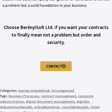
a problem but a solid foundation in your business.
Choose BerényiSoft Ltd. if you want your contracts
to finally mean not a problem but order and
security.
CONTACT
Categories:
Iparági megoldások
,
Uncategorized
Tags:
Business Processes
,
contract management
,
corporate
administration
,
digital document management
,
digitális
dokumentumkezelés
,
mikroMenedzser
,
szerződéskezelés
,
Üzleti