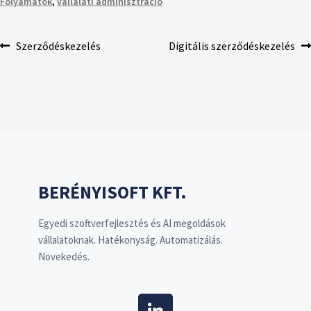
Folyamatok
,
vállalati adminisztráció
Szerződéskezelés
Digitális szerződéskezelés
BERÉNYISOFT KFT.
Egyedi szoftverfejlesztés és AI megoldások
vállalatoknak. Hatékonyság. Automatizálás.
Növekedés.