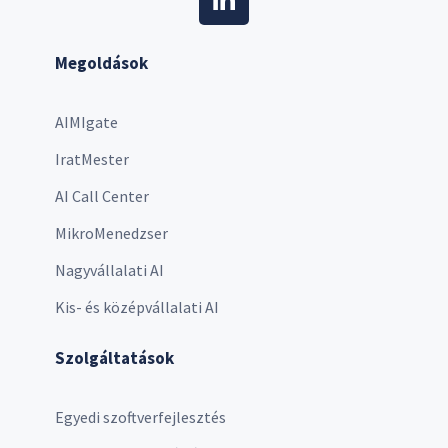
Megoldások
AIMIgate
IratMester
AI Call Center
MikroMenedzser
Nagyvállalati AI
Kis- és középvállalati AI
Szolgáltatások
Egyedi szoftverfejlesztés