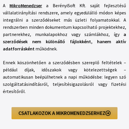
A
MikroMenedzser
a BerényiSoft Kft. saját fejlesztésű
vállalatirányítási rendszere, amely egyedülálló módon képes
integrálni a szerződéseket más üzleti folyamatokkal. A
rendszerben minden dokumentum kapcsolható projektekhez,
partnerekhez, munkalapokhoz vagy számlákhoz, így
a
szerződések nem különálló fájlokként, hanem aktív
adatforrásként
működnek.
Ennek köszönhetően a szerződésben szereplő feltételek –
például díjak, időszakok vagy kötelezettségek –
automatikusan beépülhetnek a napi működésbe: legyen szó
szolgáltatásindításról, teljesítésigazolásról vagy fizetési
értesítőről.
CSATLAKOZOK A MIKROMENEDZSERHEZ