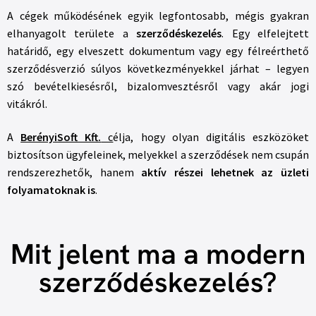
A cégek működésének egyik legfontosabb, mégis gyakran
elhanyagolt területe a
szerződéskezelés
. Egy elfelejtett
határidő, egy elveszett dokumentum vagy egy félreérthető
szerződésverzió súlyos következményekkel járhat – legyen
szó bevételkiesésről, bizalomvesztésről vagy akár jogi
vitákról.
A
BerényiSoft Kft.
c
élja, hogy olyan digitális eszközöket
biztosítson ügyfeleinek, melyekkel a szerződések nem csupán
rendszerezhetők, hanem
aktív részei lehetnek az üzleti
folyamatoknak is
.
Mit jelent ma a modern
szerződéskezelés?