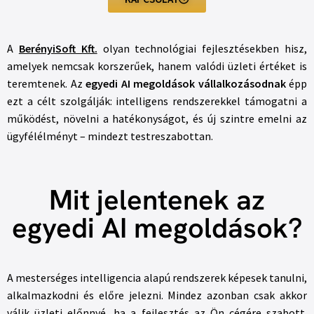
A
BerényiSoft Kft.
olyan technológiai fejlesztésekben hisz,
amelyek nemcsak korszerűek, hanem valódi üzleti értéket is
teremtenek. Az
egyedi AI megoldások vállalkozásodnak
épp
ezt a célt szolgálják: intelligens rendszerekkel támogatni a
működést, növelni a hatékonyságot, és új szintre emelni az
ügyfélélményt – mindezt testreszabottan.
Mit jelentenek az
egyedi AI megoldások?
A mesterséges intelligencia alapú rendszerek képesek tanulni,
alkalmazkodni és előre jelezni. Mindez azonban csak akkor
válik üzleti előnnyé, ha a fejlesztés az Ön cégére szabott.