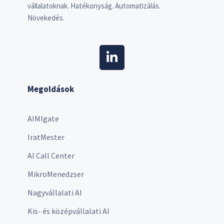
vállalatoknak. Hatékonyság. Automatizálás.
Növekedés.
Megoldások
AIMIgate
IratMester
AI Call Center
MikroMenedzser
Nagyvállalati AI
Kis- és középvállalati AI