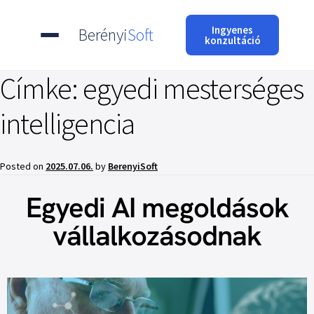
Ingyenes
Berényi
Soft
konzultáció
Címke:
egyedi mesterséges
intelligencia
Posted on
2025.07.06.
by
BerenyiSoft
Egyedi AI megoldások
vállalkozásodnak