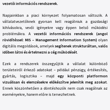
vezetői információs rendszerek.
Napjainkban a piaci környezet folyamatosan változik. A
vállalatvezetőknek gyorsan kell reagálniuk a gazdasági
kihívásokra, vevői igényekre vagy éppen belső működési
problémákra. A
vezetői információs rendszerek (angol
rövidítéssel: MIS – Management Information System)
olyan
digitális megoldások, amelyek
segítenek strukturáltan, valós
időben látni és értelmezni a cég működését
.
Ezek a rendszerek összegyűjtik a vállalat különböző
területeiről érkező adatokat – például pénzügy, értékesítés,
gyártás, logisztika – majd
egy központi platformon
vizuálisan és elemzésekre előkészítve jelenítik meg azokat
.
Ennek köszönhetően a döntéshozók nem csak reagálnak az
eseményekre, hanem előre is tervezhetnek.