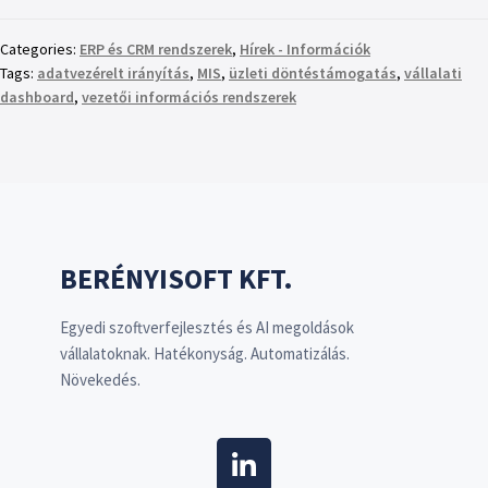
Categories:
ERP és CRM rendszerek
,
Hírek - Információk
Tags:
adatvezérelt irányítás
,
MIS
,
üzleti döntéstámogatás
,
vállalati
dashboard
,
vezetői információs rendszerek
BERÉNYISOFT KFT.
Egyedi szoftverfejlesztés és AI megoldások
vállalatoknak. Hatékonyság. Automatizálás.
Növekedés.