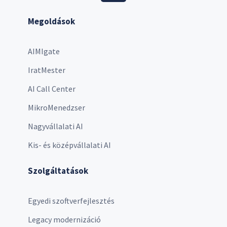
Megoldások
AIMIgate
IratMester
AI Call Center
MikroMenedzser
Nagyvállalati AI
Kis- és középvállalati AI
Szolgáltatások
Egyedi szoftverfejlesztés
Legacy modernizáció