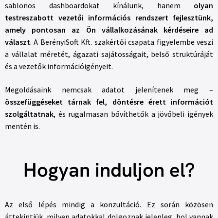
sablonos dashboardokat kínálunk, hanem
olyan
testreszabott vezetői információs rendszert fejlesztünk,
amely pontosan az Ön vállalkozásának kérdéseire ad
választ
. A BerényiSoft Kft. szakértői csapata figyelembe veszi
a vállalat méretét, ágazati sajátosságait, belső struktúráját
és a vezetők információigényeit.
Megoldásaink nemcsak adatot jelenítenek meg –
összefüggéseket tárnak fel, döntésre érett információt
szolgáltatnak
, és rugalmasan bővíthetők a jövőbeli igények
mentén is.
Hogyan induljon el?
Az első lépés mindig a konzultáció. Ez során közösen
áttekintjük, milyen adatokkal dolgoznak jelenleg, hol vannak