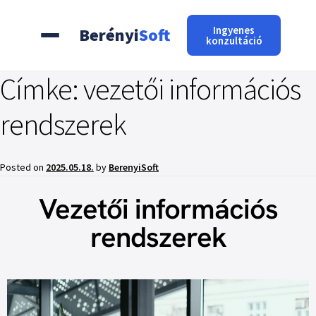
Ingyenes
Berényi
Soft
konzultáció
Címke:
vezetői információs
rendszerek
Posted on
2025.05.18.
by
BerenyiSoft
Vezetői információs
rendszerek