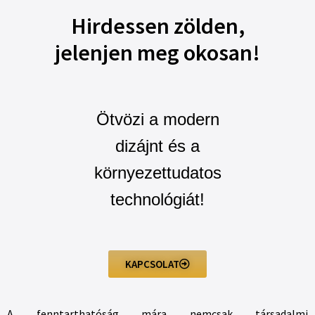
Hirdessen zölden,
jelenjen meg okosan!
Ötvözi a modern
dizájnt és a
környezettudatos
technológiát!
KAPCSOLAT
A fenntarthatóság mára nemcsak társadalmi