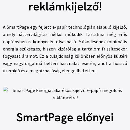
reklámkijelző!
A SmartPage egy fejlett e-papír technológián alapuló kijelző,
amely háttérvilágítás nélkül működik. Tartalma még erős
napfényben is könnyedén olvasható. Működéséhez minimális
energia szükséges, hiszen kizárólag a tartalom frissítésekor
fogyaszt áramot. Ez a tulajdonság különösen előnyös kültéri
vagy nagyforgalmú beltéri használat esetén, ahol a hosszú
üzemidő és a megbízhatóság elengedhetetlen.
SmartPage előnyei