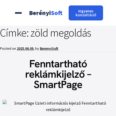
Ingyenes
Berényi
Soft
konzultáció
Címke:
zöld megoldás
Posted on
2025.06.09.
by
BerenyiSoft
Fenntartható
reklámkijelző –
SmartPage