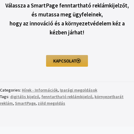
Válassza a SmartPage fenntartható reklámkijelzőt,
és mutassa meg ügyfeleinek,
hogy az innováció és a környezetvédelem kéz a
kézben járhat!
KAPCSOLAT
Categories:
Hírek - Információk
,
Iparági megoldások
Tags:
digitális kijelző
,
fenntartható reklámkijelző
,
környezetbarát
reklám
,
SmartPage
,
zöld megoldás