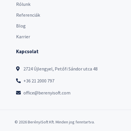
Rólunk
Referenciák
Blog
Karrier
Kapcsolat
2724 Újlengyel, Petőfi Sándor utca 48
+36 21 2000 797
office@berenyisoft.com
© 2026 BerényiSoft Kft. Minden jog fenntartva.