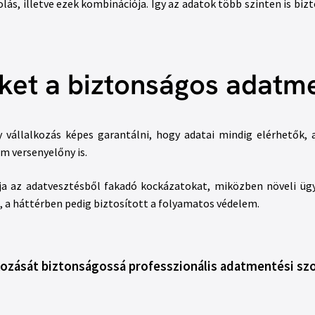
lás, illetve ezek kombinációja. Így az adatok több szinten is bi
eket a biztonságos adatme
vállalkozás képes garantálni, hogy adatai mindig elérhetők, az 
m versenyelőny is.
ja az adatvesztésből fakadó kockázatokat, miközben növeli ügy
t, a háttérben pedig biztosított a folyamatos védelem.
alkozását biztonságossá professzionális adatmentési szo