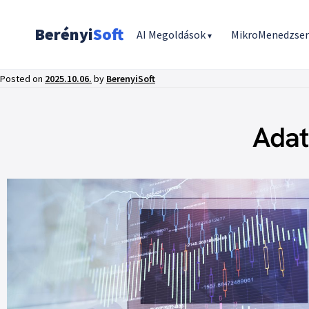
Berényi
Soft
AI Megoldások
MikroMenedzse
▾
Posted on
2025.10.06.
by
BerenyiSoft
Adat