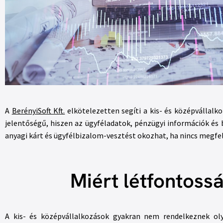
A
BerényiSoft Kft.
elkötelezetten segíti a kis- és középvállal
jelentőségű, hiszen az ügyféladatok, pénzügyi információk é
anyagi kárt és ügyfélbizalom-vesztést okozhat, ha nincs megfe
Miért létfontos
A kis- és középvállalkozások gyakran nem rendelkeznek oly