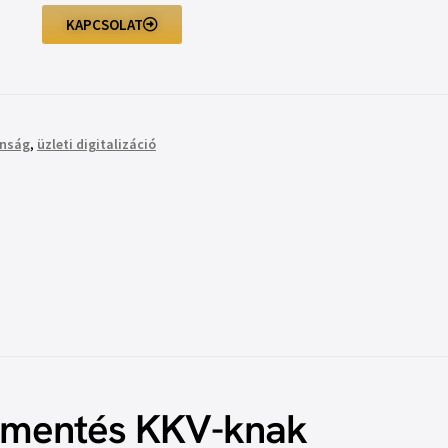
KAPCSOLAT
onság
,
üzleti digitalizáció
mentés KKV-knak