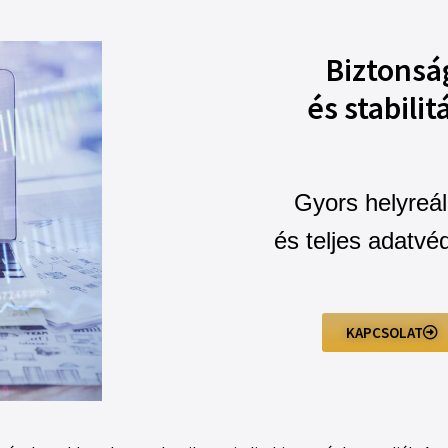
Biztonsá
és stabilit
Gyors helyreál
és teljes adatvé
KAPCSOLAT