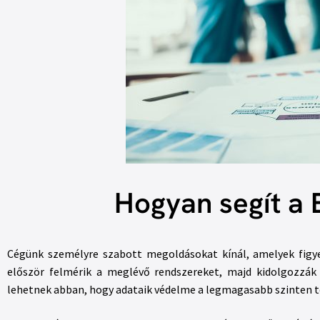
Hogyan segít a 
Cégünk személyre szabott megoldásokat kínál, amelyek figyele
először felmérik a meglévő rendszereket, majd kidolgozzák
lehetnek abban, hogy adataik védelme a legmagasabb szinten t