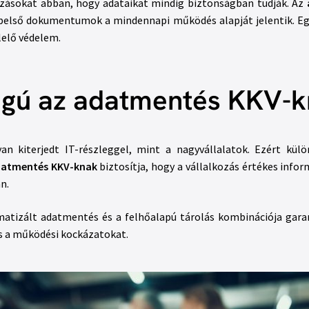
kozásokat abban, hogy adataikat mindig biztonságban tudják. Az
s belső dokumentumok a mindennapi működés alapját jelentik. E
lelő védelem.
ságú az adatmentés KKV-
an kiterjedt IT-részleggel, mint a nagyvállalatok. Ezért kü
atmentés KKV-knak
biztosítja, hogy a vállalkozás értékes infor
n.
atizált adatmentés és a felhőalapú tárolás kombinációja garan
és a működési kockázatokat.