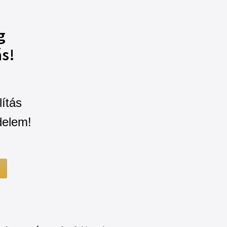
g
ás!
lítás
delem!