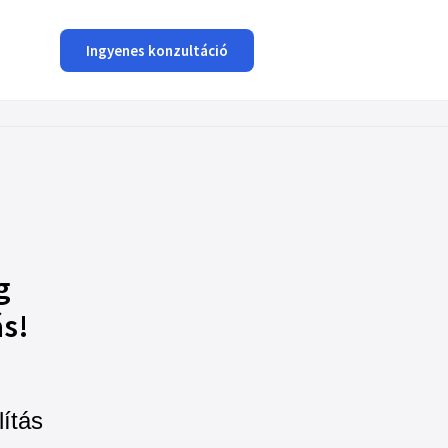
Ingyenes konzultáció
g
ás!
lítás