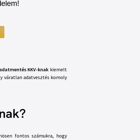
delem!
adatmentés KKV-knak
kiemelt
gy váratlan adatvesztés komoly
knak?
lönösen fontos számukra, hogy