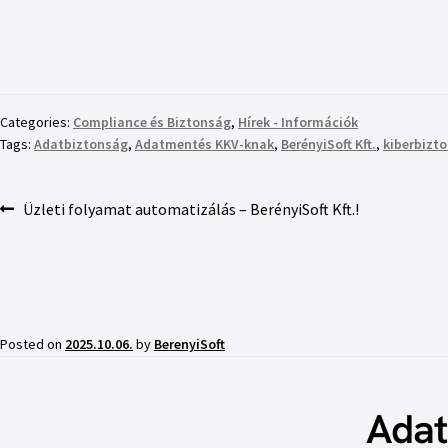
Categories:
Compliance és Biztonság
,
Hírek - Információk
Tags:
Adatbiztonság
,
Adatmentés KKV-knak
,
BerényiSoft Kft.
,
kiberbizt
Üzleti folyamat automatizálás – BerényiSoft Kft.!
Posted on
2025.10.06.
by
BerenyiSoft
Adat