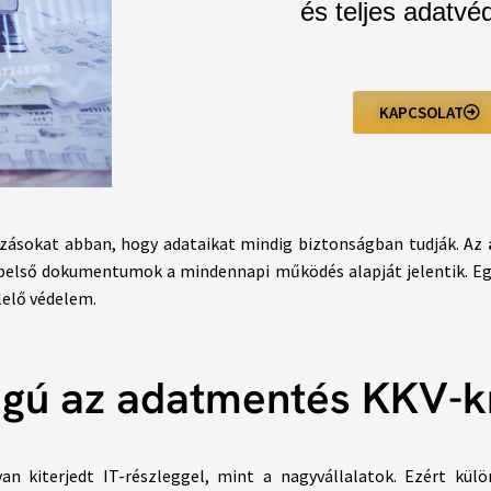
és teljes adatvé
KAPCSOLAT
kozásokat abban, hogy adataikat mindig biztonságban tudják. Az
s belső dokumentumok a mindennapi működés alapját jelentik. E
lelő védelem.
ságú az adatmentés KKV-
an kiterjedt IT-részleggel, mint a nagyvállalatok. Ezért kü