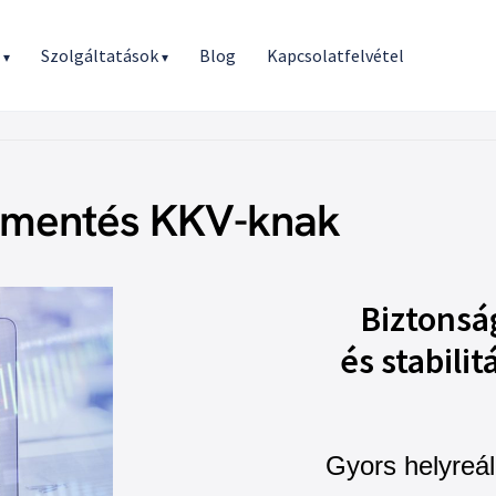
r
Szolgáltatások
Blog
Kapcsolatfelvétel
▾
▾
mentés KKV-knak
Biztonsá
és stabilit
Gyors helyreál