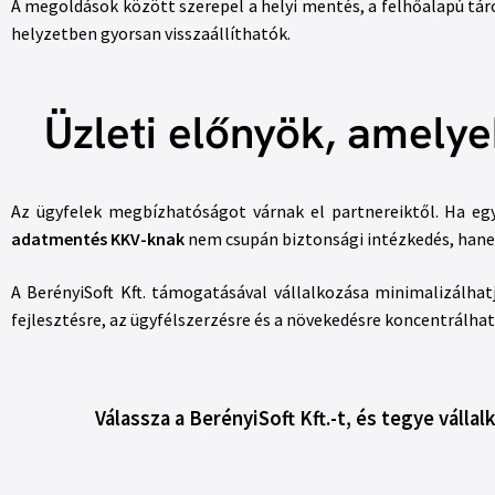
A megoldások között szerepel a helyi mentés, a felhőalapú táro
helyzetben gyorsan visszaállíthatók.
Üzleti előnyök, amely
Az ügyfelek megbízhatóságot várnak el partnereiktől. Ha egy 
adatmentés KKV-knak
nem csupán biztonsági intézkedés, hane
A BerényiSoft Kft. támogatásával vállalkozása minimalizálhat
fejlesztésre, az ügyfélszerzésre és a növekedésre koncentrálha
Válassza a BerényiSoft Kft.-t, és tegye váll