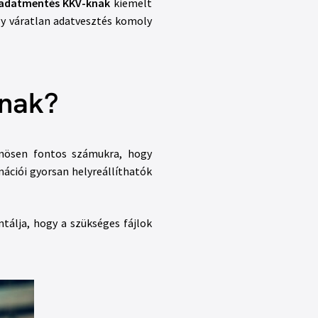
adatmentés KKV-knak
kiemelt
gy váratlan adatvesztés komoly
knak?
lönösen fontos számukra, hogy
mációi gyorsan helyreállíthatók
tálja, hogy a szükséges fájlok