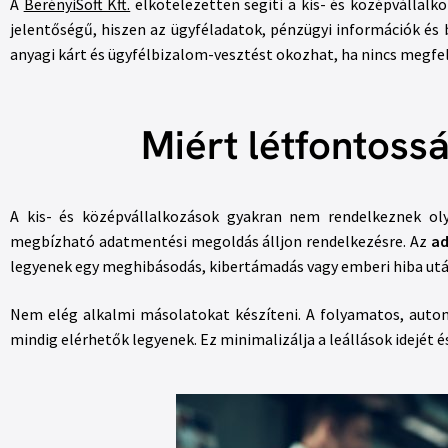
A
BerényiSoft Kft.
elkötelezetten segíti a kis- és középvállal
jelentőségű, hiszen az ügyféladatok, pénzügyi információk é
anyagi kárt és ügyfélbizalom-vesztést okozhat, ha nincs megfe
Miért létfontos
A kis- és középvállalkozások gyakran nem rendelkeznek oly
megbízható adatmentési megoldás álljon rendelkezésre. Az
ad
legyenek egy meghibásodás, kibertámadás vagy emberi hiba utá
Nem elég alkalmi másolatokat készíteni. A folyamatos, autom
mindig elérhetők legyenek. Ez minimalizálja a leállások idejét 