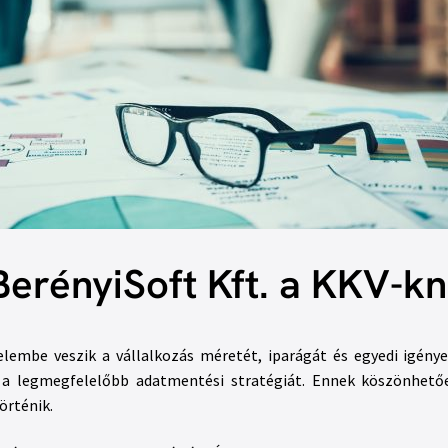
BerényiSoft Kft. a KKV-k
mbe veszik a vállalkozás méretét, iparágát és egyedi igényeit
 a legmegfelelőbb adatmentési stratégiát. Ennek köszönhető
örténik.