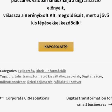
piaccal és valóban kihasználja a digitalizáció
előnyeit,
válassza a BerényiSoft Kft. megoldásait, mert a jövő
kis lépésekkel kezdődik!
KAPCSOLAT
Categories:
Fejlesztés
,
Hírek - Információk
Tags:
digitális transzformáció kisvállalkozásoknak
,
Digitalizáció
,
mikroMenedzser
,
üzleti fejlesztés
,
Vállalati Szoftver
Corporate CRM solutions
Digital transformation for
small businesses