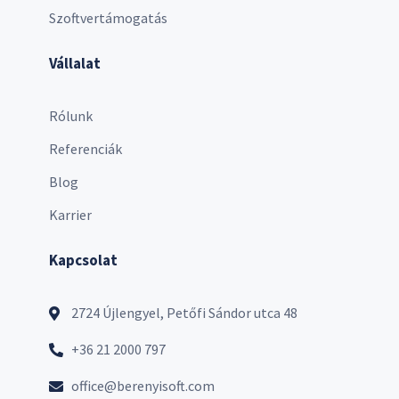
Szoftvertámogatás
Vállalat
Rólunk
Referenciák
Blog
Karrier
Kapcsolat
2724 Újlengyel, Petőfi Sándor utca 48
+36 21 2000 797
office@berenyisoft.com