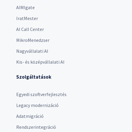
AIMIgate
IratMester
AI Call Center
MikroMenedzser
Nagyvállalati AI
Kis- és középvállalati AI
Szolgáltatások
Egyedi szoftverfejlesztés
Legacy modernizáció
Adatmigráció
Rendszerintegráció