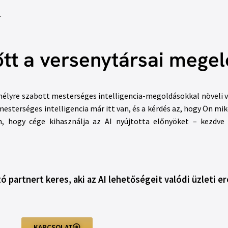
.
őtt a versenytársai mege
emélyre szabott mesterséges intelligencia-megoldásokkal növeli 
esterséges intelligencia már itt van, és a kérdés az, hogy Ön miko
an, hogy cége kihasználja az AI nyújtotta előnyöket – kezdve 
ó partnert keres, aki az AI lehetőségeit valódi üzleti 
KAPCSOLAT