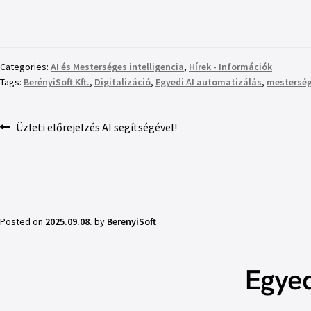
Categories:
AI és Mesterséges intelligencia
,
Hírek - Információk
Tags:
BerényiSoft Kft.
,
Digitalizáció
,
Egyedi AI automatizálás
,
mesterség
Üzleti előrejelzés AI segítségével!
Posted on
2025.09.08.
by
BerenyiSoft
Egyed