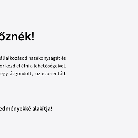
lőznék!
vállalkozásod hatékonyságát és
r kezd el élni a lehetőségeivel.
egy átgondolt, üzletorientált
eredményekké alakítja!