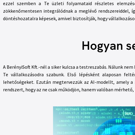
ezzel szemben a Te üzleti folyamataid részletes elemzésé
zökkenőmentesen integrálódnak a meglévő rendszereiddel, így 
döntéshozatalra képesek, amivel biztosítják, hogy vállalkozásod 
Hogyan se
A BerényiSoft Kft.-nél a siker kulcsa a testreszabás. Nálunk n
Te vállalkozásodra szabunk. Első lépésként alaposan felt
lehetőségeket. Ezután megtervezzük az AI-modellt, amely a sa
rendszert, hogy az ne csak működjön, hanem valóban mérhető