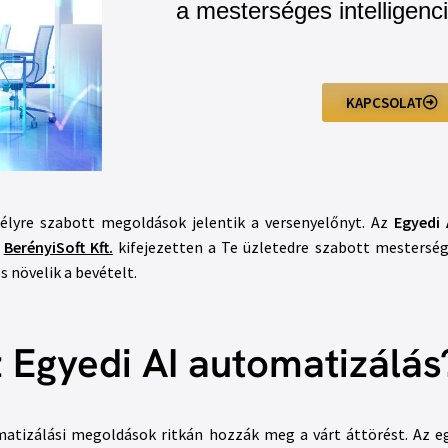
a mesterséges intelligenc
KAPCSOLAT
mélyre szabott megoldások jelentik a versenyelőnyt. Az
Egyedi 
A
BerényiSoft Kft.
kifejezetten a Te üzletedre szabott mesterség
s növelik a bevételt.
z Egyedi AI automatizálás
tizálási megoldások ritkán hozzák meg a várt áttörést. Az egy