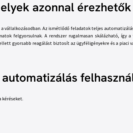
elyek azonnal érezhetők
 a vállalkozásodban. Az ismétlődő feladatok teljes automatizálás
atok felgyorsulnak. A rendszer rugalmasan skálázható, így a 
lett gyorsabb reagálást biztosít az ügyféligényekre és a piaci 
I automatizálás felhaszná
a kéréseket.