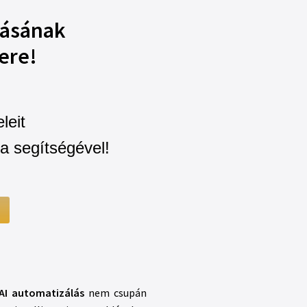
zásának
ere!
leit
ia segítségével!
AI automatizálás
nem csupán