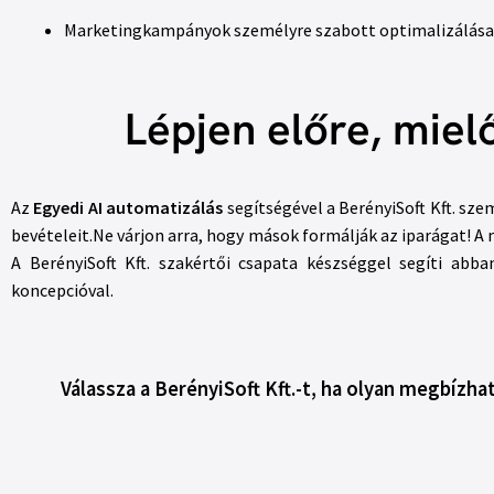
Marketingkampányok személyre szabott optimalizálása
Lépjen előre, miel
Az
Egyedi AI automatizálás
segítségével a BerényiSoft Kft. sz
bevételeit.Ne várjon arra, hogy mások formálják az iparágat! A m
A BerényiSoft Kft. szakértői csapata készséggel segíti abb
koncepcióval.
Válassza a BerényiSoft Kft.-t, ha olyan megbízhat