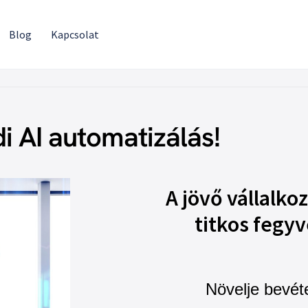
Blog
Kapcsolat
i AI automatizálás!
A jövő vállalko
titkos fegyv
Növelje bevéte