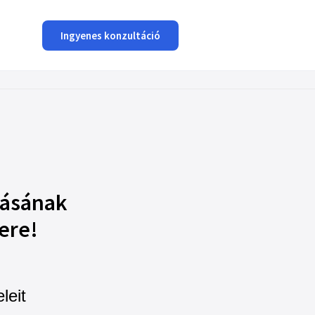
Ingyenes konzultáció
zásának
ere!
leit