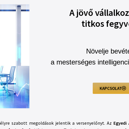
A jövő vállalko
titkos fegyv
Növelje bevéte
a mesterséges intelligenc
KAPCSOLAT
mélyre szabott megoldások jelentik a versenyelőnyt. Az
Egyedi 