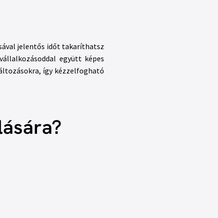
ával jelentős időt takaríthatsz
vállalkozásoddal együtt képes
változásokra, így kézzelfogható
lására?