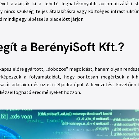
vel alakítják ki a lehető leghatékonyabb automatizálási s
nincs szükség teljes átalakításra vagy költséges infrastruktúra
mindig egy lépéssel a piac előtt járjon.
gít a BerényiSoft Kft.?
em kapsz előre gyártott, „dobozos” megoldást, hanem olyan rendsz
érképezzük a folyamataidat, hogy pontosan megértsük a kihí
ját adataidra és üzleti céljaidra épül. A bevezetést követően
, kézzelfogható eredményeket hozzon.