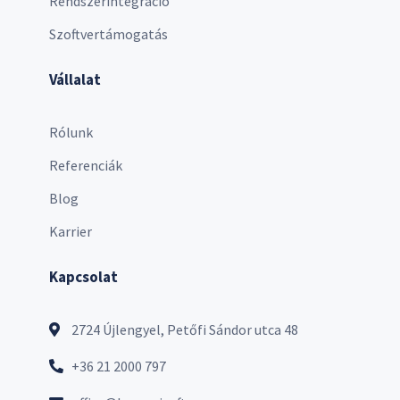
Rendszerintegráció
Szoftvertámogatás
Vállalat
Rólunk
Referenciák
Blog
Karrier
Kapcsolat
2724 Újlengyel, Petőfi Sándor utca 48
+36 21 2000 797