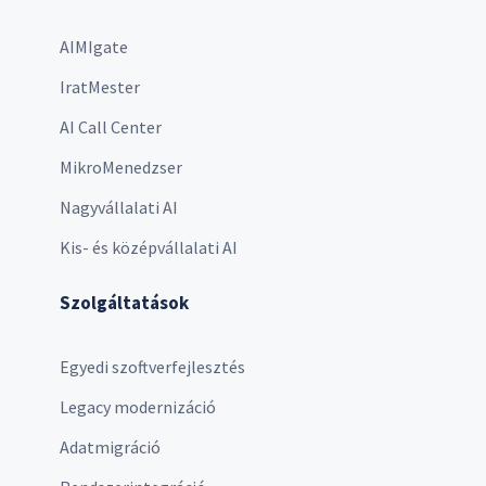
AIMIgate
IratMester
AI Call Center
MikroMenedzser
Nagyvállalati AI
Kis- és középvállalati AI
Szolgáltatások
Egyedi szoftverfejlesztés
Legacy modernizáció
Adatmigráció