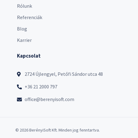
Rólunk
Referenciák
Blog
Karrier
Kapcsolat
2724 Újlengyel, Petőfi Sándor utca 48
+36 21 2000 797
office@berenyisoft.com
© 2026 BerényiSoft Kft. Minden jog fenntartva.