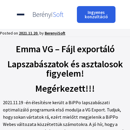
Ingyenes
Berényi
Soft
konzultáció
Posted on
2021.11.20.
by
BerenyiSoft
Emma VG – Fájl exportáló
Lapszabászatok és asztalosok
figyelem!
Megérkezett!!!
2021.11.19 -én élesítésre került a BiPPo lapszabászati
optimalizáló programunk első modulja a VG Export. Tudjuk,
hogy sokan vártatok rá, ezért mielőtt megjelenik a BiPPo
Webes változata közzétettük számotokra. A jó hír, hogy a