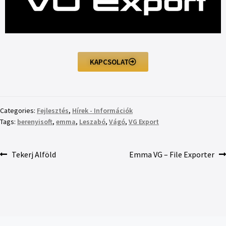
KAPCSOLAT
Categories:
Fejlesztés
,
Hírek - Információk
Tags:
berenyisoft
,
emma
,
Leszabó
,
Vágó
,
VG Export
Tekerj Alföld
Emma VG – File Exporter