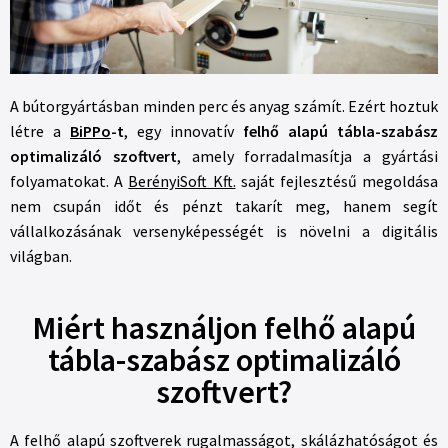
A bútorgyártásban minden perc és anyag számít. Ezért hoztuk
létre a
BiPPo
-t
, egy innovatív
felhő alapú tábla-szabász
optimalizáló szoftvert
, amely forradalmasítja a gyártási
folyamatokat. A
BerényiSoft Kft.
saját fejlesztésű megoldása
nem csupán időt és pénzt takarít meg, hanem segít
vállalkozásának versenyképességét is növelni a digitális
világban.
Miért használjon felhő alapú
tábla-szabász optimalizáló
szoftvert?
A felhő alapú szoftverek rugalmasságot, skálázhatóságot és