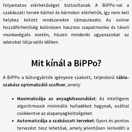
folyamatos elérhetőséget biztosítanak. A BiPPo-val a
szabászati tervek bárhol és bármikor elérhetők, így nem kell
helyhez kötött rendszerekre támaszkodni. Az online
hozzáférhetőség különösen hasznos csapatmunka és távoli
munkavégzés esetén, hiszen mindenki ugyanazokat az
adatokat látja valós időben.
Mit kínál a BiPPo?
A BiPPo a bútorgyártók igényeire szabott, teljeskörű
tábla-
szabász optimalizáló szoftver
, amely:
Maximalizálja az anyagkihasználást:
Az intelligens
algoritmusok minimális hulladékot hagynak, ezáltal
csökkentve az alapanyagköltségeket.
Automatizálja a szabászati terveket:
Gyors és pontos
tervezést tesz lehetővé, amely jelentősen lerövidíti a