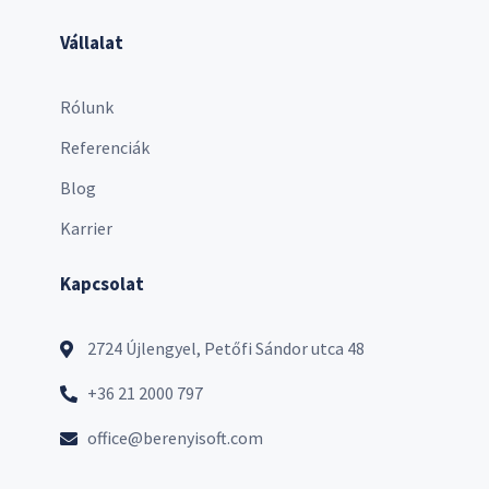
Vállalat
Rólunk
Referenciák
Blog
Karrier
Kapcsolat
2724 Újlengyel, Petőfi Sándor utca 48
+36 21 2000 797
office@berenyisoft.com