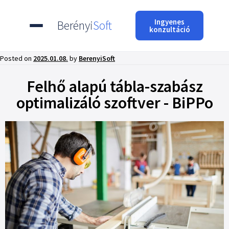
Ingyenes
Berényi
Soft
konzultáció
Posted on
2025.01.08.
by
BerenyiSoft
Felhő alapú tábla-szabász
optimalizáló szoftver - BiPPo