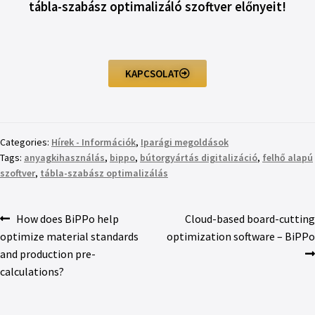
tábla-szabász optimalizáló szoftver előnyeit!
KAPCSOLAT
Categories:
Hírek - Információk
,
Iparági megoldások
Tags:
anyagkihasználás
,
bippo
,
bútorgyártás digitalizáció
,
felhő alapú
szoftver
,
tábla-szabász optimalizálás
How does BiPPo help
Cloud-based board-cutting
optimize material standards
optimization software – BiPPo
and production pre-
calculations?