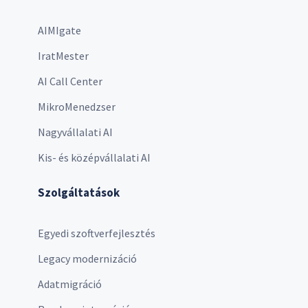
AIMIgate
IratMester
AI Call Center
MikroMenedzser
Nagyvállalati AI
Kis- és középvállalati AI
Szolgáltatások
Egyedi szoftverfejlesztés
Legacy modernizáció
Adatmigráció