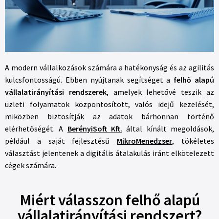
A modern vállalkozások számára a hatékonyság és az agilitás
kulcsfontosságú. Ebben nyújtanak segítséget a
felhő alapú
vállalatirányítási rendszerek
, amelyek lehetővé teszik az
üzleti folyamatok központosított, valós idejű kezelését,
miközben biztosítják az adatok bárhonnan történő
elérhetőségét. A
BerényiSoft Kft.
által kínált megoldások,
például a saját fejlesztésű
MikroMenedzser
,
tökéletes
választást jelentenek a digitális átalakulás iránt elkötelezett
cégek számára.
Miért válasszon felhő alapú
vállalatirányítási rendszert?