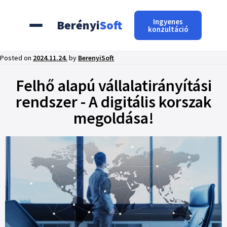
Ingyenes
Berényi
Soft
konzultáció
Posted on
2024.11.24.
by
BerenyiSoft
Felhő alapú vállalatirányítási
rendszer - A digitális korszak
megoldása!