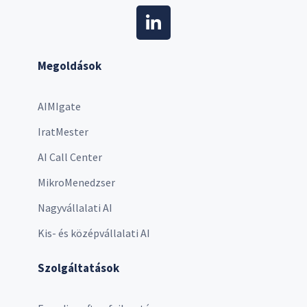
Megoldások
AIMIgate
IratMester
AI Call Center
MikroMenedzser
Nagyvállalati AI
Kis- és középvállalati AI
Szolgáltatások