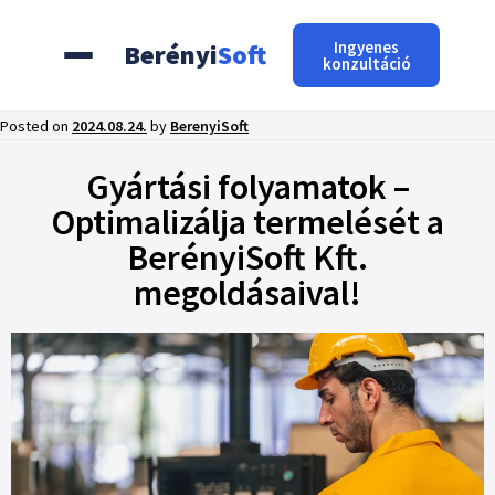
Ingyenes
Berényi
Soft
konzultáció
Posted on
2024.08.24.
by
BerenyiSoft
Gyártási folyamatok –
Optimalizálja termelését a
BerényiSoft Kft.
megoldásaival!