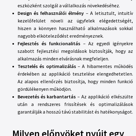
eszközként szolgál a vállalkozás növekedéséhez.
Design és felhasználói élmény
– A letisztult, intuitív
kezelőfelület növeli az ügyfelek elégedettségét,
hiszen a könnyen használható alkalmazások sokkal
nagyobb elköteleződést eredményeznek.
Fejlesztés és funkcionalitás
– Az egyedi igényekre
szabott fejlesztési megoldások biztosítják, hogy az
alkalmazás minden elvárásnak megfeleljen.
Tesztelés és optimalizálás
– A hibamentes működés
érdekében az applikáció tesztelése elengedhetetlen.
Az alapos ellenőrzés biztosítja, hogy minden funkció
gördülékenyen működjön.
Bevezetés és karbantartás
– Az applikáció elkészülte
után a rendszeres frissítések és optimalizálások
garantálják a hosszú távú stabilitást és hatékonyságot.
Milyen előnyöket nyújt egy