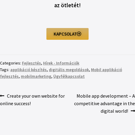
az ötletét!
KAPCSOLAT
Categories:
Fejlesztés
,
Hírek - Információk
Tags:
applikáció készítés
,
digitális megoldások
,
Mobil applikáció
fejlesztés
,
mobilmarketing
,
Ügyfélkapcsolat
Create your own website for
Mobile app development – A
online success!
competitive advantage in the
digital world!