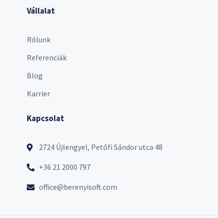
Vállalat
Rólunk
Referenciák
Blog
Karrier
Kapcsolat
2724 Újlengyel, Petőfi Sándor utca 48
+36 21 2000 797
office@berenyisoft.com