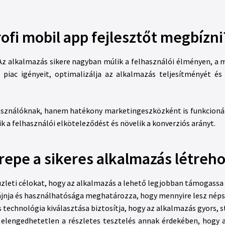
ofi mobil app fejlesztőt megbízni
Az alkalmazás sikere nagyban múlik a felhasználói élményen, a m
piac igényeit, optimalizálja az alkalmazás teljesítményét és 
asználóknak, hanem hatékony marketingeszközként is funkcionál
 a felhasználói elköteleződést és növelik a konverziós arányt.
erepe a sikeres alkalmazás létre
zleti célokat, hogy az alkalmazás a lehető legjobban támogassa a
zájnja és használhatósága meghatározza, hogy mennyire lesz nép
technológia kiválasztása biztosítja, hogy az alkalmazás gyors, s
n elengedhetetlen a részletes tesztelés annak érdekében, hogy