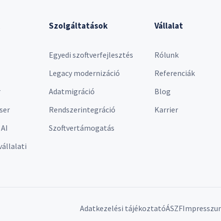
Szolgáltatások
Vállalat
Egyedi szoftverfejlesztés
Rólunk
Legacy modernizáció
Referenciák
r
Adatmigráció
Blog
ser
Rendszerintegráció
Karrier
 AI
Szoftvertámogatás
vállalati
Adatkezelési tájékoztató
ÁSZF
Impresszu