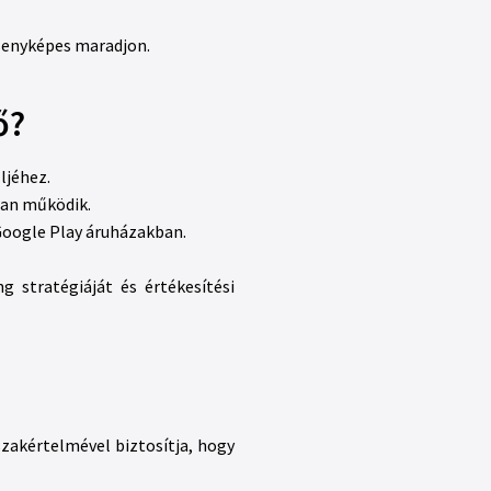
rsenyképes maradjon.
ő?
ljéhez.
óan működik.
Google Play áruházakban.
stratégiáját és értékesítési
zakértelmével biztosítja, hogy