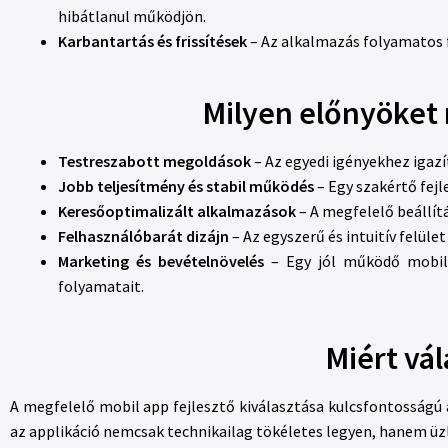
hibátlanul működjön.
Karbantartás és frissítések
– Az alkalmazás folyamatos f
Milyen előnyöket n
Testreszabott megoldások
– Az egyedi igényekhez igazí
Jobb teljesítmény és stabil működés
– Egy szakértő fej
Keresőoptimalizált alkalmazások
– A megfelelő beállít
Felhasználóbarát dizájn
– Az egyszerű és intuitív felüle
Marketing és bevételnövelés
– Egy jól működő mobil 
folyamatait.
Miért vál
A megfelelő mobil app fejlesztő kiválasztása kulcsfontosságú
az applikáció nemcsak technikailag tökéletes legyen, hanem ü