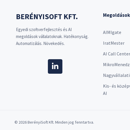
BERÉNYISOFT KFT.
Megoldások
Egyedi szoftverfejlesztés és AI
AIMIgate
megoldások vállalatoknak. Hatékonyság.
IratMester
Automatizálás. Növekedés.
AI Call Cente
MikroMenedz
Nagyvállalati
Kis- és közép
AI
© 2026 BerényiSoft Kft. Minden jog fenntartva.