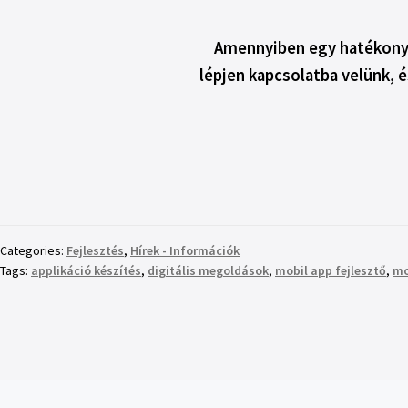
Amennyiben egy hatékony,
lépjen kapcsolatba velünk, é
Categories:
Fejlesztés
,
Hírek - Információk
Tags:
applikáció készítés
,
digitális megoldások
,
mobil app fejlesztő
,
mo