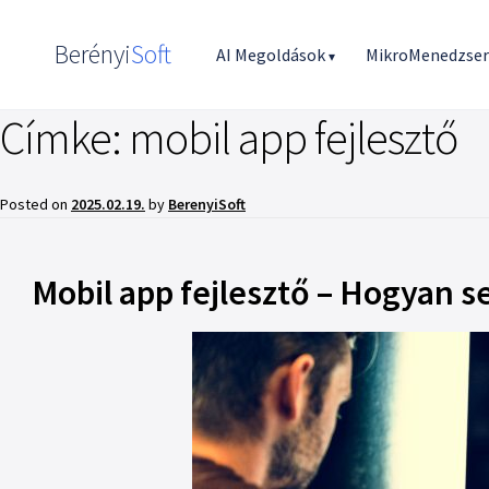
Berényi
Soft
AI Megoldások
MikroMenedzse
▾
Címke:
mobil app fejlesztő
Posted on
2025.02.19.
by
BerenyiSoft
Mobil app fejlesztő – Hogyan 