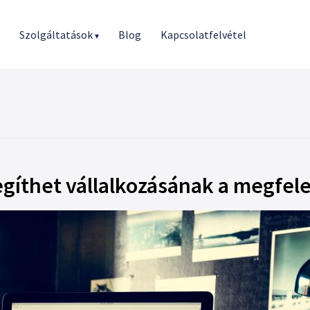
r
Szolgáltatások
Blog
Kapcsolatfelvétel
▾
segíthet vállalkozásának a megfel