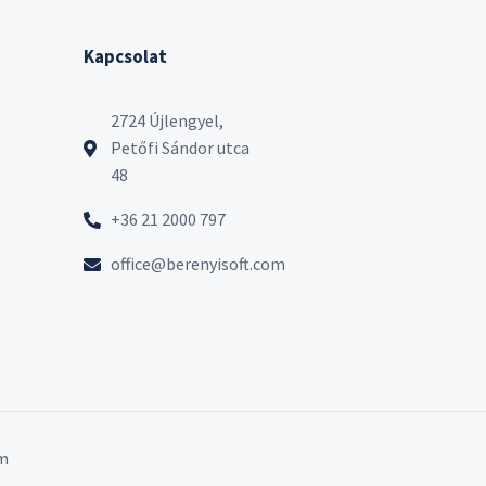
Kapcsolat
2724 Újlengyel,
Petőfi Sándor utca
48
+36 21 2000 797
office@berenyisoft.com
m