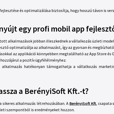
ejlesztése és optimalizálása biztosítja, hogy hosszú távon is ve
yújt egy profi mobil app fejleszt
tott alkalmazások jobban illeszkednek a vállalkozás üzleti model
lesztő optimalizálja az alkalmazást, így az gyorsan és megbízhat
ásokkal az applikáció könnyebben megtalálható az App Store és 
t hozzájárul a pozitív ügyfélélményhez.
alkalmazás hatékonyan támogathatja a vállalkozás marketing 
assza a BerényiSoft Kft.-t?
 a sikeres alkalmazás létrehozásában. A
BerényiSoft Kft.
csapata s
zleti szempontból is eredményeket hozzon.