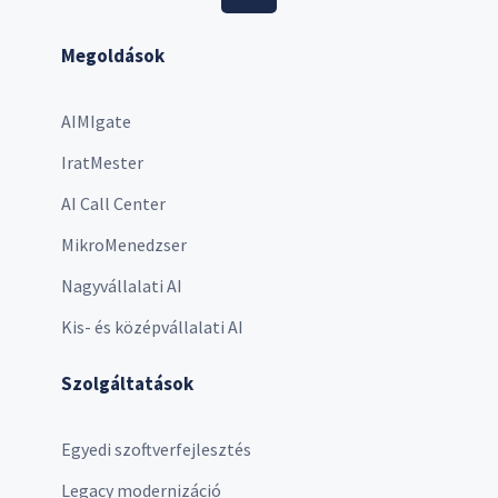
Megoldások
AIMIgate
IratMester
AI Call Center
MikroMenedzser
Nagyvállalati AI
Kis- és középvállalati AI
Szolgáltatások
Egyedi szoftverfejlesztés
Legacy modernizáció