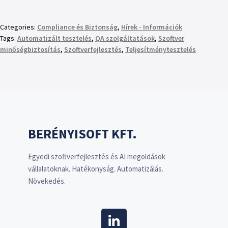
Categories:
Compliance és Biztonság
,
Hírek - Információk
Tags:
Automatizált tesztelés
,
QA szolgáltatások
,
Szoftver
minőségbiztosítás
,
Szoftverfejlesztés
,
Teljesítménytesztelés
BERÉNYISOFT KFT.
Egyedi szoftverfejlesztés és AI megoldások
vállalatoknak. Hatékonyság. Automatizálás.
Növekedés.