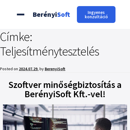
Ingyenes
Berényi
Soft
konzultáció
Címke:
Teljesítménytesztelés
Posted on
2024.07.29.
by
BerenyiSoft
Szoftver minőségbiztosítás a
BerényiSoft Kft.-vel!