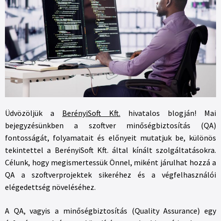
Üdvözöljük a
BerényiSoft Kft.
hivatalos blogján! Mai
bejegyzésünkben a szoftver minőségbiztosítás (QA)
fontosságát, folyamatait és előnyeit mutatjuk be, különös
tekintettel a BerényiSoft Kft. által kínált szolgáltatásokra.
Célunk, hogy megismertessük Önnel, miként járulhat hozzá a
QA a szoftverprojektek sikeréhez és a végfelhasználói
elégedettség növeléséhez.
A QA, vagyis a minőségbiztosítás (Quality Assurance) egy