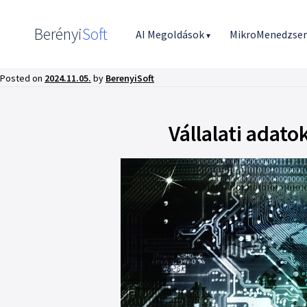
Berényi
Soft
AI Megoldások
MikroMenedzse
▾
Posted on
2024.11.05.
by
BerenyiSoft
Vállalati adato