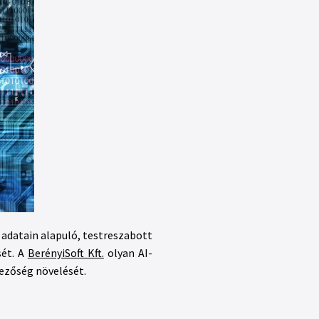
t adatain alapuló, testreszabott
sét. A
BerényiSoft Kft.
olyan AI-
ezőség növelését.