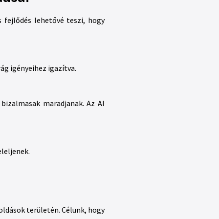
s fejlődés lehetővé teszi, hogy
ág igényeihez igazítva.
k bizalmasak maradjanak. Az AI
leljenek.
oldások területén. Célunk, hogy