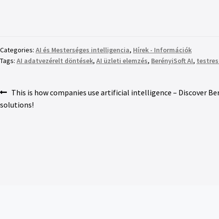
Categories:
AI és Mesterséges intelligencia
,
Hírek - Információk
Tags:
AI adatvezérelt döntések
,
AI üzleti elemzés
,
BerényiSoft AI
,
testre
This is how companies use artificial intelligence – Discover Ber
solutions!