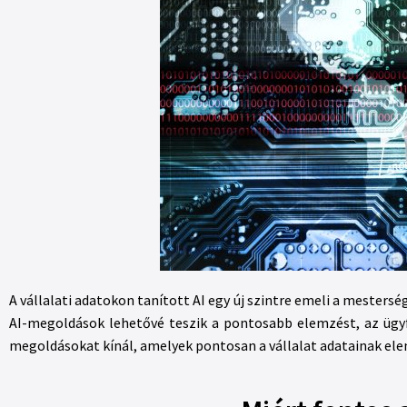
A vállalati adatokon tanított AI egy új szintre emeli a mesterség
AI-megoldások lehetővé teszik a pontosabb elemzést, az ügy
megoldásokat kínál, amelyek pontosan a vállalat adatainak el