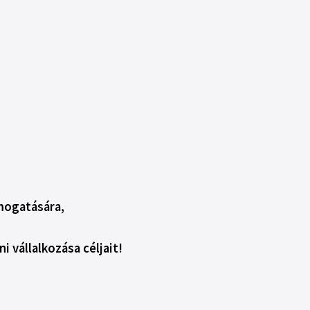
ámogatására,
i vállalkozása céljait!