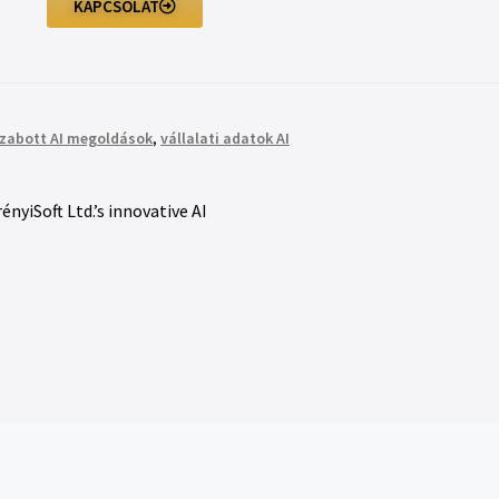
KAPCSOLAT
szabott AI megoldások
,
vállalati adatok AI
ényiSoft Ltd.’s innovative AI