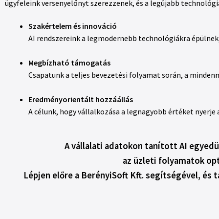
ügyfeleink versenyelőnyt szerezzenek, és a legújabb technológi
Szakértelem és innováció
AI rendszereink a legmodernebb technológiákra épülnek, 
Megbízható támogatás
Csapatunk a teljes bevezetési folyamat során, a mindenn
Eredményorientált hozzáállás
A célunk, hogy vállalkozása a legnagyobb értéket nyerje
A vállalati adatokon tanított AI egyed
az üzleti folyamatok op
Lépjen előre a BerényiSoft Kft. segítségével, és t