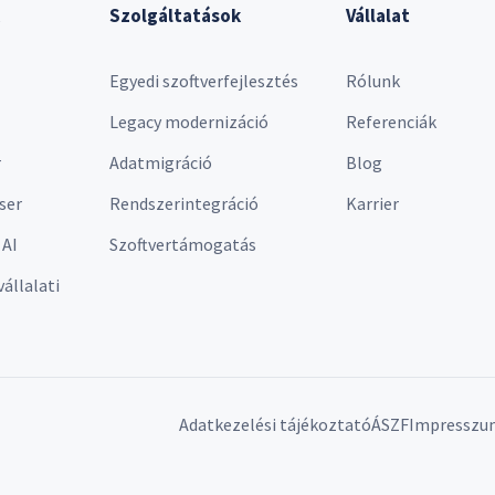
Szolgáltatások
Vállalat
Egyedi szoftverfejlesztés
Rólunk
Legacy modernizáció
Referenciák
r
Adatmigráció
Blog
ser
Rendszerintegráció
Karrier
 AI
Szoftvertámogatás
vállalati
Adatkezelési tájékoztató
ÁSZF
Impresszu