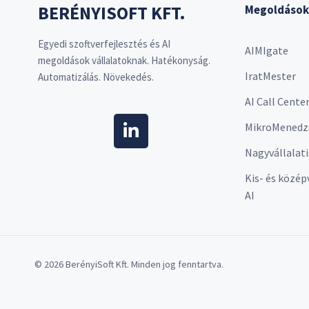
BERÉNYISOFT KFT.
Megoldások
Egyedi szoftverfejlesztés és AI
AIMIgate
megoldások vállalatoknak. Hatékonyság.
IratMester
Automatizálás. Növekedés.
AI Call Cente
MikroMenedz
Nagyvállalati
Kis- és közép
AI
© 2026 BerényiSoft Kft. Minden jog fenntartva.