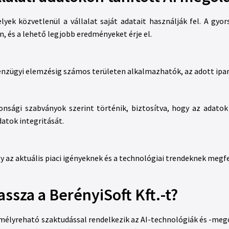
yek közvetlenül a vállalat saját adatait használják fel. A gyor
 és a lehető legjobb eredményeket érje el.
 pénzügyi elemzésig számos területen alkalmazhatók, az adott ipar
onsági szabványok szerint történik, biztosítva, hogy az adato
atok integritását.
y az aktuális piaci igényeknek és a technológiai trendeknek megfe
assza a BerényiSoft Kft.-t?
s mélyreható szaktudással rendelkezik az AI-technológiák és -meg