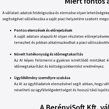
Miért fontos a
A vállalati adatok feldolgozása és elemzése olyan lehetőségeke
segítségével vállalkozása a saját piaci helyzetére szabott meg
Pontos elemzések és előrejelzések
A saját adatain alapuló AI olyan részletes előrejelzése
tervezhet és jobban alkalmazkodhat a piaci változásokh
Növelt hatékonyság és időmegtakarítás
Az AI képes felismerni a gyakran ismétlődő mintákat é
időmegtakarítást és költségcsökkentést eredményez.
Ügyfélélmény személyre szabása
Az AI az ügyféladatok elemzésével segít abban, hogy vál
növelheti az ügyfélelégedettséget és hosszú távú lojalitá
A BerényiSoft Kft. vá