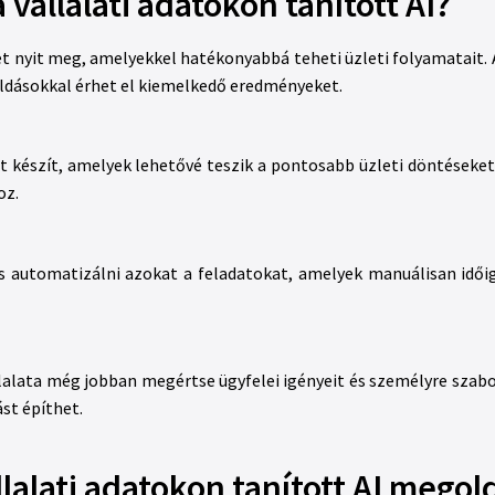
 vállalati adatokon tanított AI?
t nyit meg, amelyekkel hatékonyabbá teheti üzleti folyamatait. A
oldásokkal érhet el kiemelkedő eredményeket.
ket készít, amelyek lehetővé teszik a pontosabb üzleti döntéseket
oz.
s automatizálni azokat a feladatokat, amelyek manuálisan idői
lalata még jobban megértse ügyfelei igényeit és személyre szabo
st építhet.
llalati adatokon tanított AI megol