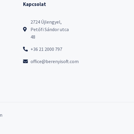
Kapcsolat
2724 Újlengyel,
Petőfi Sándor utca
48
+36 21 2000 797
office@berenyisoft.com
m