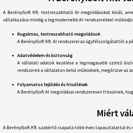
A BerényiSoft Kft. testreszabható AI-megoldásokat kínál, amel
vállalkozása mindig a legmodernebb AI-rendszerekkel működjön,
Rugalmas, testreszabható megoldások
A BerényiSoft Kft. AI rendszerei az ügyfélszolgálattól a
Adatvédelem és biztonság
A vállalati adatok kezelése a legmagasabb szintű bizt
rendszerek a vállalaton belül működnek, megőrizve az ad
Folyamatos fejlődés és frissítések
A BerényiSoft AI megoldásai rendszeresen frissülnek, hog
Miért vál
A BerényiSoft Kft. szakértő csapata több éves tapasztalattal é