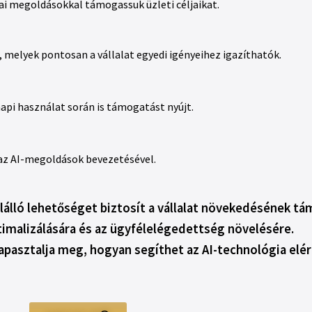
ai megoldásokkal támogassuk üzleti céljaikat.
melyek pontosan a vállalat egyedi igényeihez igazíthatók.
api használat során is támogatást nyújt.
 az AI-megoldások bevezetésével.
ülálló lehetőséget biztosít a vállalat növekedésének t
timalizálására és az ügyfélelégedettség növelésére.
apasztalja meg, hogyan segíthet az AI-technológia elérn