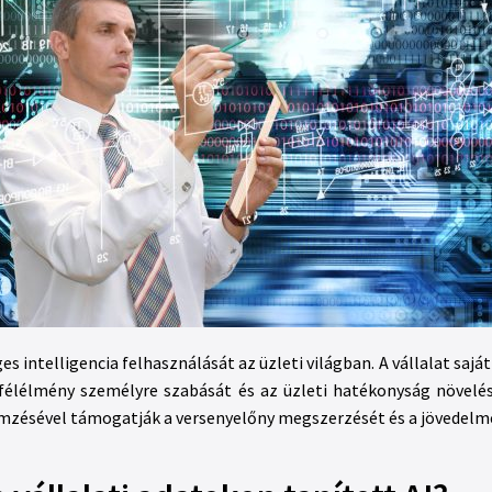
es intelligencia felhasználását az üzleti világban. A vállalat sajá
félélmény személyre szabását és az üzleti hatékonyság növelé
emzésével támogatják a versenyelőny megszerzését és a jövedelm