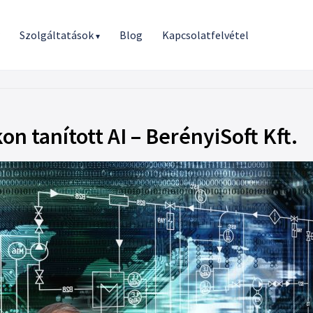
r
Szolgáltatások
Blog
Kapcsolatfelvétel
▾
kon tanított AI – BerényiSoft Kft.