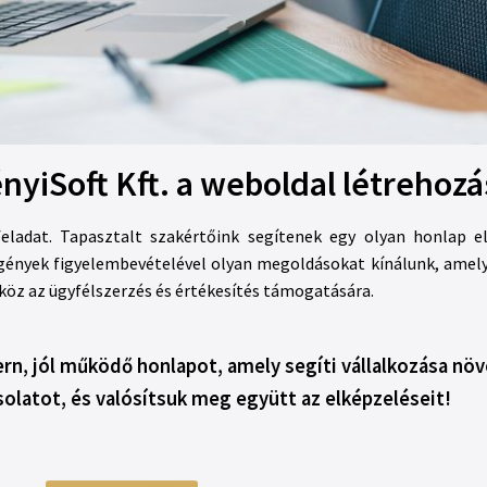
nyiSoft Kft. a weboldal létrehoz
 feladat. Tapasztalt szakértőink segítenek egy olyan honlap 
igények figyelembevételével olyan megoldásokat kínálunk, amely
köz az ügyfélszerzés és értékesítés támogatására.
n, jól működő honlapot, amely segíti vállalkozása nö
solatot, és valósítsuk meg együtt az elképzeléseit!