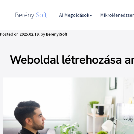
Berényi
Soft
AI Megoldások
MikroMenedzse
▾
Posted on
2025.02.19.
by
BerenyiSoft
Weboldal létrehozása am