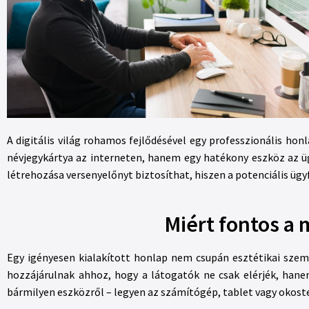
A digitális világ rohamos fejlődésével egy professzionális ho
névjegykártya az interneten, hanem egy hatékony eszköz az üg
létrehozása versenyelőnyt biztosíthat, hiszen a potenciális üg
Miért fontos a 
Egy igényesen kialakított honlap nem csupán esztétikai szemp
hozzájárulnak ahhoz, hogy a látogatók ne csak elérjék, hanem
bármilyen eszközről – legyen az számítógép, tablet vagy okos