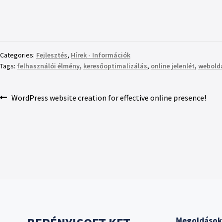
Categories:
Fejlesztés
,
Hírek - Információk
Tags:
felhasználói élmény
,
keresőoptimalizálás
,
online jelenlét
,
webolda
WordPress website creation for effective online presence!
Megoldások