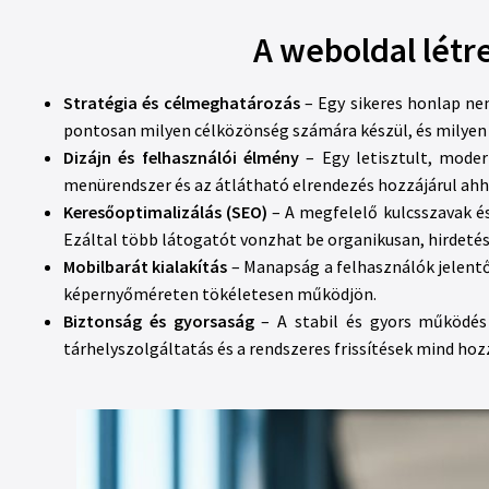
A weboldal létr
Stratégia és célmeghatározás
– Egy sikeres honlap ne
pontosan milyen célközönség számára készül, és milyen 
Dizájn és felhasználói élmény
– Egy letisztult, moder
menürendszer és az átlátható elrendezés hozzájárul ahh
Keresőoptimalizálás (SEO)
– A megfelelő kulcsszavak és
Ezáltal több látogatót vonzhat be organikusan, hirdetése
Mobilbarát kialakítás
– Manapság a felhasználók jelentő
képernyőméreten tökéletesen működjön.
Biztonság és gyorsaság
– A stabil és gyors működés 
tárhelyszolgáltatás és a rendszeres frissítések mind hoz