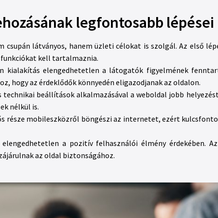
ehozásának legfontosabb lépései
m csupán látványos, hanem üzleti célokat is szolgál. Az első l
funkciókat kell tartalmaznia.
n kialakítás elengedhetetlen a látogatók figyelmének fennta
oz, hogy az érdeklődők könnyedén eligazodjanak az oldalon.
 technikai beállítások alkalmazásával a weboldal jobb helyezés
k nélkül is.
s része mobileszközről böngészi az internetet, ezért kulcsfont
elengedhetetlen a pozitív felhasználói élmény érdekében. Az
zájárulnak az oldal biztonságához.