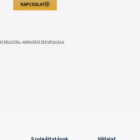
KAPCSOLAT
l készítés
,
weboldal létrehozása
Szolgáltatások
Vállalat