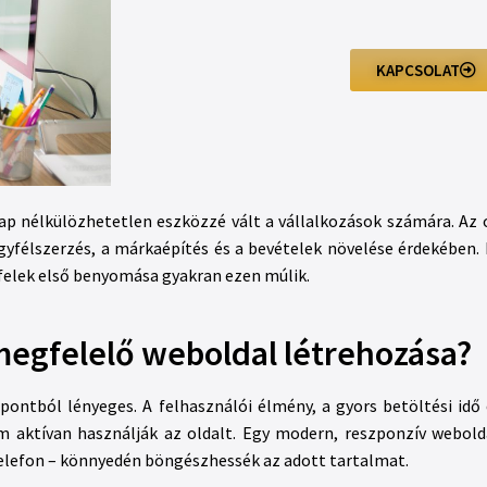
KAPCSOLAT
nlap nélkülözhetetlen eszközzé vált a vállalkozások számára. Az
yfélszerzés, a márkaépítés és a bevételek növelése érdekében.
yfelek első benyomása gyakran ezen múlik.
megfelelő weboldal létrehozása?
ontból lényeges. A felhasználói élmény, a gyors betöltési idő
 aktívan használják az oldalt. Egy modern, reszponzív webolda
telefon – könnyedén böngészhessék az adott tartalmat.