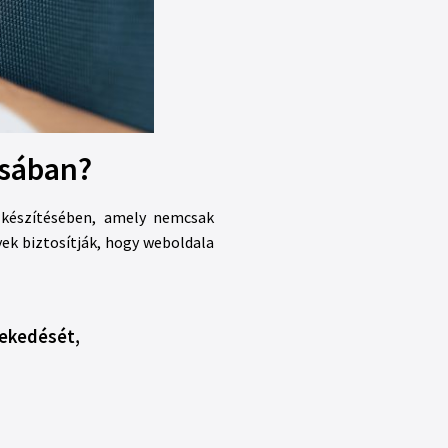
ásában?
elkészítésében, amely nemcsak
ek biztosítják, hogy weboldala
vekedését,