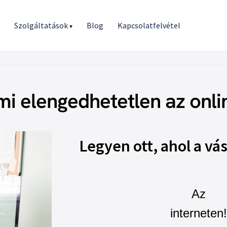
r
Szolgáltatások
Blog
Kapcsolatfelvétel
▾
i elengedhetetlen az onlin
Legyen ott, ahol a vás
Az
interneten!