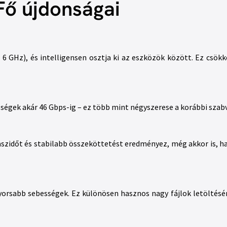
Fő újdonságai
6 GHz), és intelligensen osztja ki az eszközök között. Ez csökk
ességek akár 46 Gbps-ig – ez több mint négyszerese a korábbi sza
szidőt és stabilabb összeköttetést eredményez, még akkor is, ha
yorsabb sebességek. Ez különösen hasznos nagy fájlok letöltésén