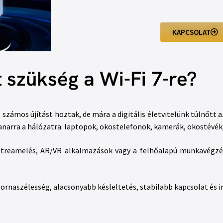
KAPCSOLAT
t szükség a Wi-Fi 7-re?
 – számos újítást hoztak, de mára a digitális életvitelünk túlnőtt
narra a hálózatra: laptopok, okostelefonok, kamerák, okostévék
streamelés, AR/VR alkalmazások vagy a felhőalapú munkavégzés,
ornaszélesség, alacsonyabb késleltetés, stabilabb kapcsolat és i