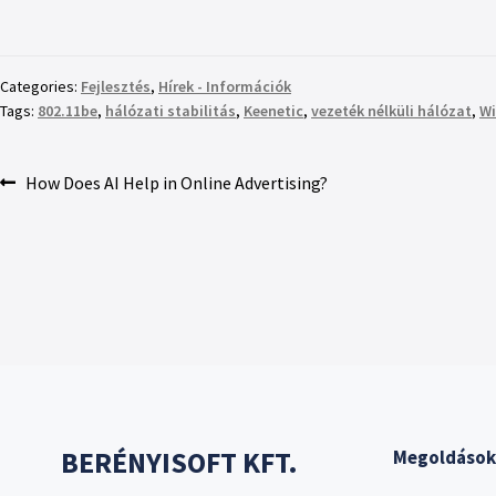
Categories:
Fejlesztés
,
Hírek - Információk
Tags:
802.11be
,
hálózati stabilitás
,
Keenetic
,
vezeték nélküli hálózat
,
Wi
How Does AI Help in Online Advertising?
BERÉNYISOFT KFT.
Megoldások