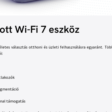
ott Wi-Fi 7 eszköz
életes választás otthoni és üzleti felhasználásra egyaránt. Töb
i:
atlakozók
zegmentáció
vonal támogatás