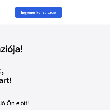
Ingyenes konzultáció
ziója!
t,
art!
ió Ön előtt!