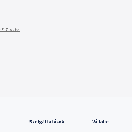
-Fi 7 router
Szolgáltatások
Vállalat