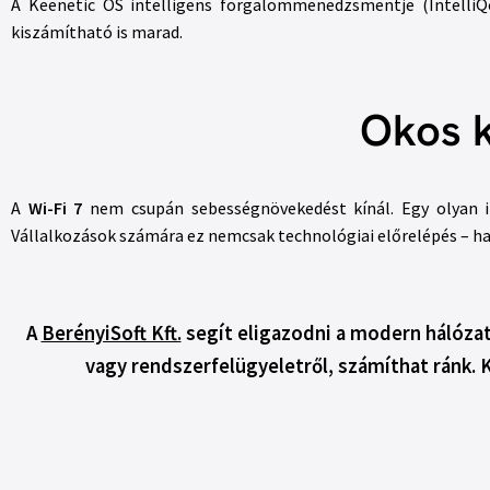
A Keenetic OS intelligens forgalommenedzsmentje (IntelliQ
kiszámítható is marad.
Okos k
A
Wi-Fi 7
nem csupán sebességnövekedést kínál. Egy olyan int
Vállalkozások számára ez nemcsak technológiai előrelépés – h
A
BerényiSoft Kft.
segít eligazodni a modern hálózat
vagy rendszerfelügyeletről, számíthat ránk. K