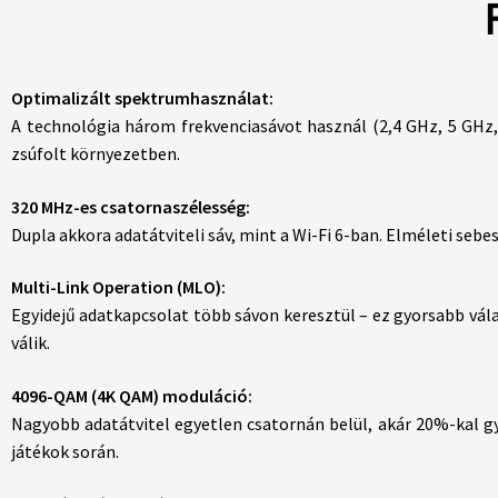
Optimalizált spektrumhasználat:
A technológia három frekvenciasávot használ (2,4 GHz, 5 GHz, 
zsúfolt környezetben.
320 MHz-es csatornaszélesség:
Dupla akkora adatátviteli sáv, mint a Wi-Fi 6-ban. Elméleti seb
Multi-Link Operation (MLO):
Egyidejű adatkapcsolat több sávon keresztül – ez gyorsabb vála
válik.
4096-QAM (4K QAM) moduláció:
Nagyobb adatátvitel egyetlen csatornán belül, akár 20%-kal g
játékok során.