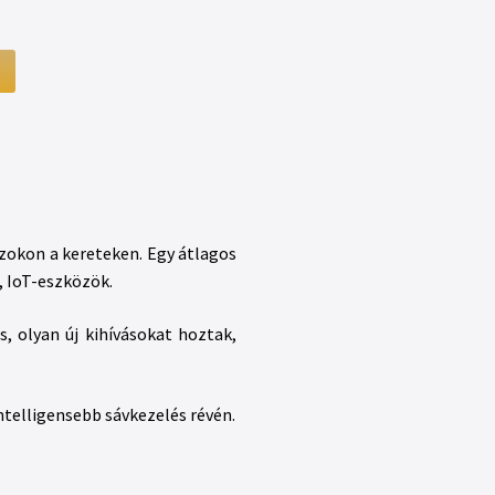
 azokon a kereteken. Egy átlagos
, IoT-eszközök.
 olyan új kihívásokat hoztak,
ntelligensebb sávkezelés révén.