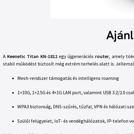
Ajánl
A
Keenetic Titan KN-1812
egy újgenerációs
router
, amely tök
stabil működést biztosít még extrém terhelés alatt is. Jellemző
Mesh-rendszer támogatás és intelligens roaming
1×10G, 1×2.5G és 4×1G LAN port, valamint USB 3.2/2.0 cs
WPA3 biztonság, DNS-szűrés, tűzfal, VPN és hálózati s
Szülői felügyelet, IoT- és vendéghálózatok, IP-telefon 