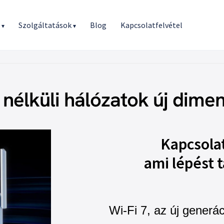
r
Szolgáltatások
Blog
Kapcsolatfelvétel
▾
▾
 nélküli hálózatok új dimen
Kapcsola
ami lépést t
Wi-Fi 7, az új generác