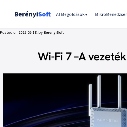
Berényi
Soft
AI Megoldások
MikroMenedzse
▾
Posted on
2025.05.18.
by
BerenyiSoft
Wi-Fi 7 –A vezeték