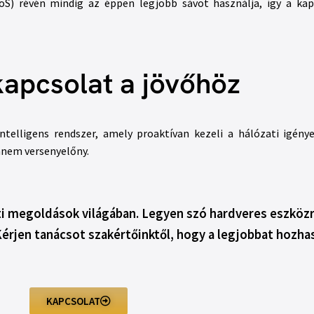
oS) révén mindig az éppen legjobb sávot használja, így a k
apcsolat a jövőhöz
elligens rendszer, amely proaktívan kezeli a hálózati igények
anem versenyelőny.
i megoldások világában. Legyen szó hardveres eszközről
érjen tanácsot szakértőinktől, hogy a legjobbat hozhass
KAPCSOLAT