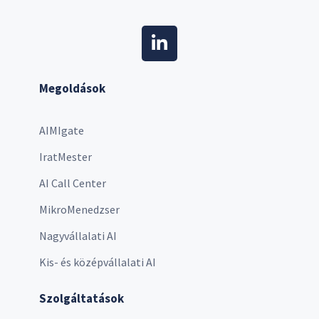
Megoldások
AIMIgate
IratMester
AI Call Center
MikroMenedzser
Nagyvállalati AI
Kis- és középvállalati AI
Szolgáltatások