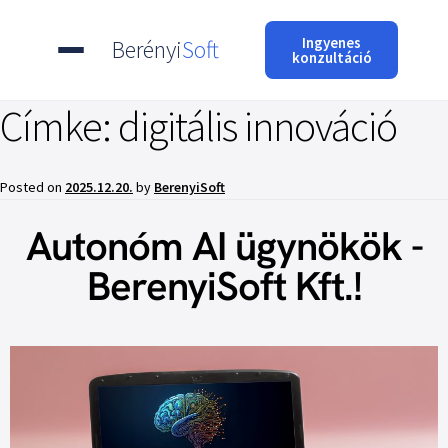
Ingyenes
Berényi
Soft
konzultáció
Címke:
digitális innováció
Posted on
2025.12.20.
by
BerenyiSoft
Autonóm AI ügynökök -
BerenyiSoft Kft.!