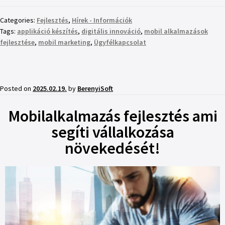
Categories:
Fejlesztés
,
Hírek - Információk
Tags:
applikáció készítés
,
digitális innováció
,
mobil alkalmazások
fejlesztése
,
mobil marketing
,
Ügyfélkapcsolat
Posted on
2025.02.19.
by
BerenyiSoft
Mobilalkalmazás fejlesztés ami
segíti vállalkozása
növekedését!