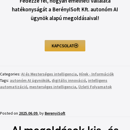
Fedezze fel, hogyan emelheti vállalata
hatékonyságát a BerényiSoft Kft. autonóm AI
ügynök alapú megoldásaival!
KAPCSOLAT
Categories:
AI és Mesterséges intelligencia
,
Hírek - Információk
Tags:
autonóm AI ügynökök
,
digitális innováció
,
intelligens
automatizáció
,
mesterséges intelligencia
,
Üzleti Folyamatok
Posted on
2025.06.09.
by
BerenyiSoft