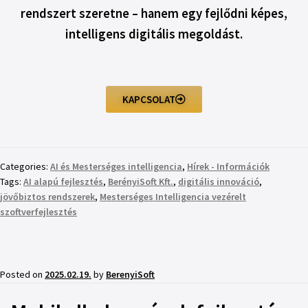
rendszert szeretne – hanem egy fejlődni képes,
intelligens digitális megoldást.
KAPCSOLAT
Categories:
AI és Mesterséges intelligencia
,
Hírek - Információk
Tags:
AI alapú fejlesztés
,
BerényiSoft Kft.
,
digitális innováció
,
jövőbiztos rendszerek
,
Mesterséges Intelligencia vezérelt
szoftverfejlesztés
Posted on
2025.02.19.
by
BerenyiSoft