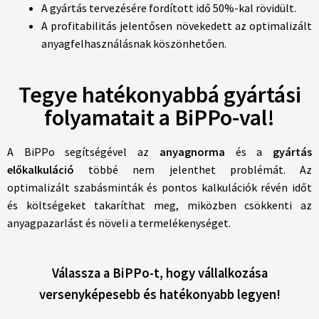
A gyártás tervezésére fordított idő 50%-kal rövidült.
A profitabilitás jelentősen növekedett az optimalizált
anyagfelhasználásnak köszönhetően.
Tegye hatékonyabbá gyártási
folyamatait a BiPPo-val!
A BiPPo segítségével az
anyagnorma
és a
gyártás
előkalkuláció
többé nem jelenthet problémát. Az
optimalizált szabásminták és pontos kalkulációk révén időt
és költségeket takaríthat meg, miközben csökkenti az
anyagpazarlást és növeli a termelékenységet.
Válassza a BiPPo-t, hogy vállalkozása
versenyképesebb és hatékonyabb legyen!