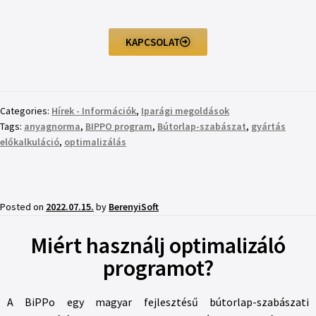
KAPCSOLAT
Categories:
Hírek - Információk
,
Iparági megoldások
Tags:
anyagnorma
,
BIPPO program
,
Bútorlap-szabászat
,
gyártás
előkalkuláció
,
optimalizálás
Posted on
2022.07.15.
by
BerenyiSoft
Miért használj optimalizáló
programot?
A BiPPo egy magyar fejlesztésű bútorlap-szabászati