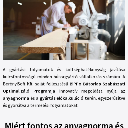
A gyártási folyamatok és költséghatékonyság javítása
kulcsfontosságú minden bútorgyártó vállalkozás számára. A
BerényiSoft Kft.
saját fejlesztésű
BiPPo Bútorlap Szabászati
Optimalizáló Program
ja
innovatív megoldást nyújt az
anyagnorma
és a
gyártás előkalkuláció
terén, egyszerűsítve
és gyorsítva a termelési folyamatokat.
Miért fontos az anyagnorma és