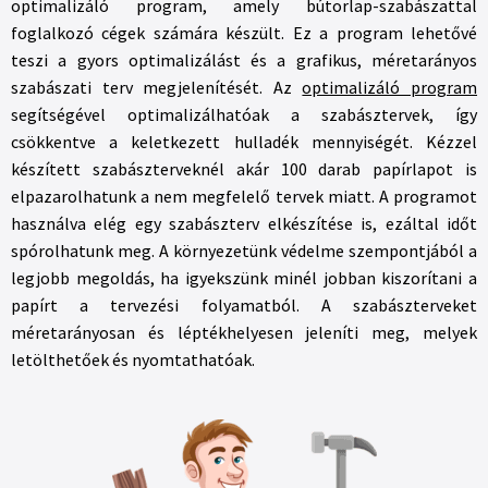
optimalizáló program, amely bútorlap-szabászattal
foglalkozó cégek számára készült. Ez a program lehetővé
teszi a gyors optimalizálást és a grafikus, méretarányos
szabászati terv megjelenítését. Az
optimalizáló program
segítségével optimalizálhatóak a szabásztervek, így
csökkentve a keletkezett hulladék mennyiségét. Kézzel
készített szabászterveknél akár 100 darab papírlapot is
elpazarolhatunk a nem megfelelő tervek miatt. A programot
használva elég egy szabászterv elkészítése is, ezáltal időt
spórolhatunk meg. A környezetünk védelme szempontjából a
legjobb megoldás, ha igyekszünk minél jobban kiszorítani a
papírt a tervezési folyamatból. A szabászterveket
méretarányosan és léptékhelyesen jeleníti meg, melyek
letölthetőek és nyomtathatóak.