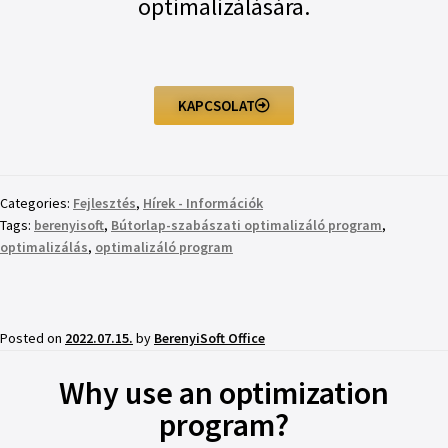
optimalizálására.
KAPCSOLAT
Categories:
Fejlesztés
,
Hírek - Információk
Tags:
berenyisoft
,
Bútorlap-szabászati optimalizáló program
,
optimalizálás
,
optimalizáló program
Posted on
2022.07.15.
by
BerenyiSoft Office
Why use an optimization
program?