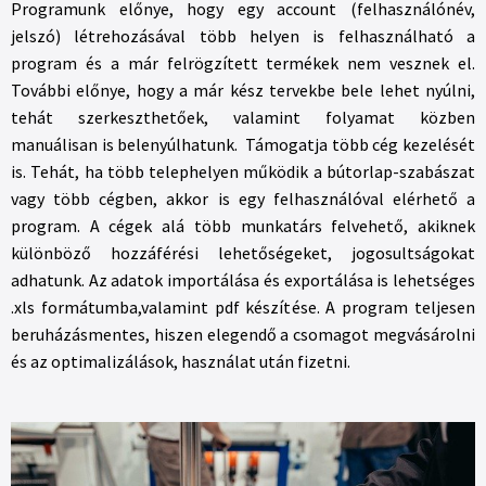
Programunk előnye, hogy egy account (felhasználónév,
jelszó) létrehozásával több helyen is felhasználható a
program és a már felrögzített termékek nem vesznek el.
További előnye, hogy a már kész tervekbe bele lehet nyúlni,
tehát szerkeszthetőek, valamint folyamat közben
manuálisan is belenyúlhatunk. Támogatja több cég kezelését
is. Tehát, ha több telephelyen működik a bútorlap-szabászat
vagy több cégben, akkor is egy felhasználóval elérhető a
program. A cégek alá több munkatárs felvehető, akiknek
különböző hozzáférési lehetőségeket, jogosultságokat
adhatunk. Az adatok importálása és exportálása is lehetséges
.xls formátumba,valamint pdf készítése. A program teljesen
beruházásmentes, hiszen elegendő a csomagot megvásárolni
és az optimalizálások, használat után fizetni.