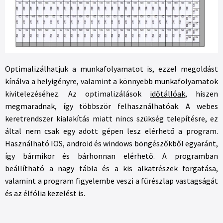
Optimalizálhatjuk a munkafolyamatot is, ezzel megoldást
kínálva a helyigényre, valamint a könnyebb munkafolyamatok
kivitelezéséhez. Az optimalizálások
időtállóak
, hiszen
megmaradnak, így többször felhasználhatóak. A webes
keretrendszer kialakítás miatt nincs szükség telepítésre, ez
által nem csak egy adott gépen lesz elérhető a program.
Használható IOS, android és windows böngészőkből egyaránt,
így bármikor és bárhonnan elérhető. A programban
beállítható a nagy tábla és a kis alkatrészek forgatása,
valamint a program figyelembe veszi a fűrészlap vastagságát
és az élfólia kezelést is.