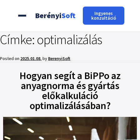
Ingyenes
Berényi
Soft
konzultáció
Címke:
optimalizálás
Posted on
2025.01.08.
by
BerenyiSoft
Hogyan segít a BiPPo az
anyagnorma és gyártás
előkalkuláció
optimalizálásában?