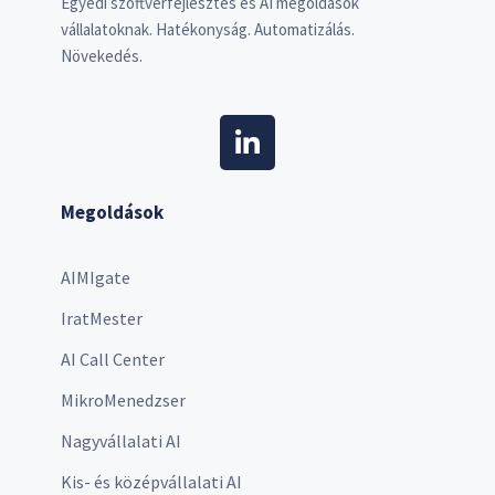
Egyedi szoftverfejlesztés és AI megoldások
vállalatoknak. Hatékonyság. Automatizálás.
Növekedés.
Megoldások
AIMIgate
IratMester
AI Call Center
MikroMenedzser
Nagyvállalati AI
Kis- és középvállalati AI