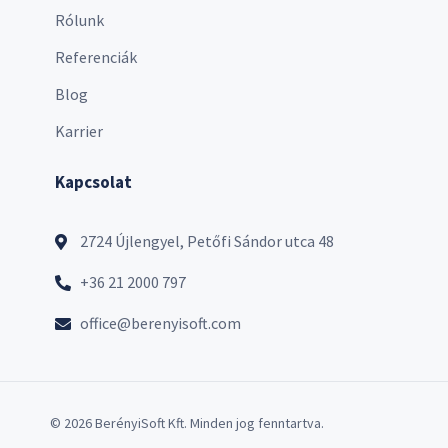
Rólunk
Referenciák
Blog
Karrier
Kapcsolat
2724 Újlengyel, Petőfi Sándor utca 48
+36 21 2000 797
office@berenyisoft.com
© 2026 BerényiSoft Kft. Minden jog fenntartva.