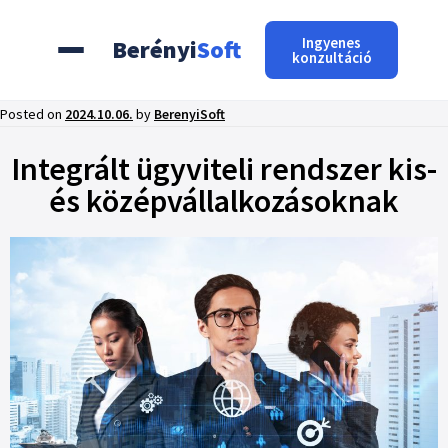
Ingyenes
Berényi
Soft
konzultáció
Posted on
2024.10.06.
by
BerenyiSoft
Integrált ügyviteli rendszer kis-
és középvállalkozásoknak