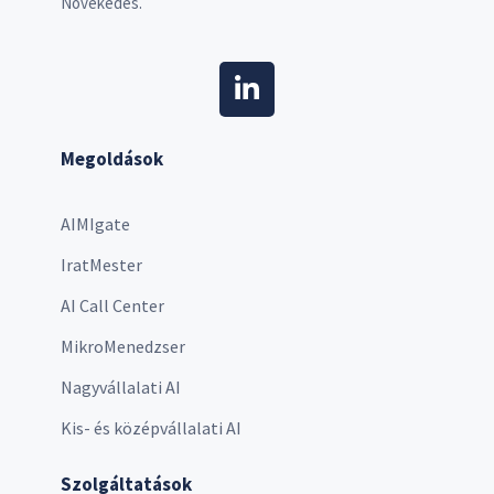
Növekedés.
Megoldások
AIMIgate
IratMester
AI Call Center
MikroMenedzser
Nagyvállalati AI
Kis- és középvállalati AI
Szolgáltatások