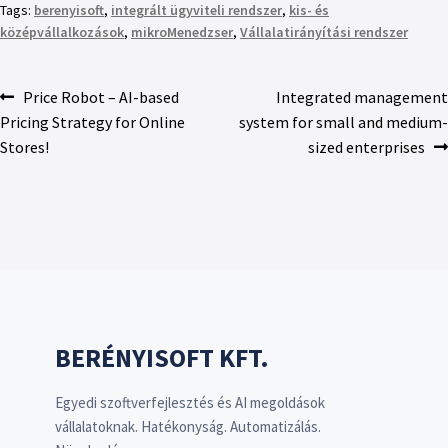
Tags:
berenyisoft
,
integrált ügyviteli rendszer
,
kis- és
középvállalkozások
,
mikroMenedzser
,
Vállalatirányítási rendszer
Price Robot – AI-based
Integrated management
Pricing Strategy for Online
system for small and medium-
Stores!
sized enterprises
BERÉNYISOFT KFT.
Egyedi szoftverfejlesztés és AI megoldások
vállalatoknak. Hatékonyság. Automatizálás.