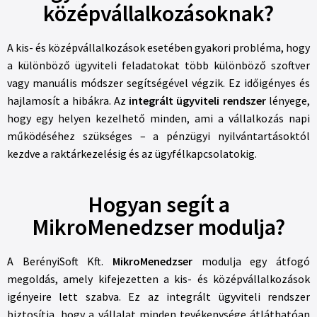
középvállalkozásoknak?
A kis- és középvállalkozások esetében gyakori probléma, hogy
a különböző ügyviteli feladatokat több különböző szoftver
vagy manuális módszer segítségével végzik. Ez időigényes és
hajlamosít a hibákra. Az
integrált ügyviteli rendszer
lényege,
hogy egy helyen kezelhető minden, ami a vállalkozás napi
működéséhez szükséges – a pénzügyi nyilvántartásoktól
kezdve a raktárkezelésig és az ügyfélkapcsolatokig.
Hogyan segít a
MikroMenedzser modulja?
A BerényiSoft Kft.
MikroMenedzser
modulja egy átfogó
megoldás, amely kifejezetten a kis- és középvállalkozások
igényeire lett szabva. Ez az integrált ügyviteli rendszer
biztosítja, hogy a vállalat minden tevékenysége átláthatóan