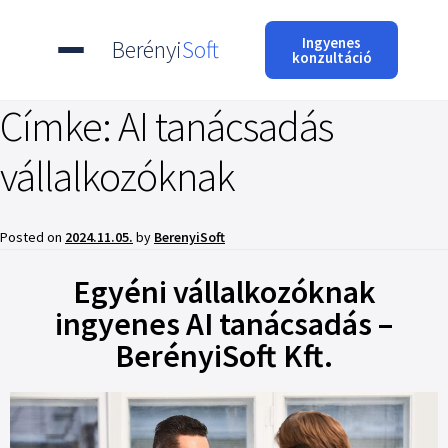
Ingyenes
Berényi
Soft
konzultáció
Címke:
AI tanácsadás
vállalkozóknak
Posted on
2024.11.05.
by
BerenyiSoft
Egyéni vállalkozóknak
ingyenes AI tanácsadás –
BerényiSoft Kft.