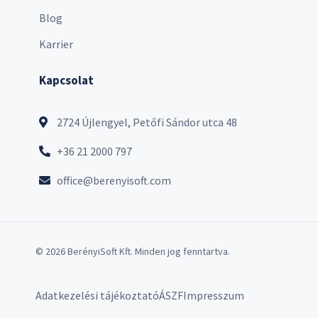
Blog
Karrier
Kapcsolat
2724 Újlengyel, Petőfi Sándor utca 48
+36 21 2000 797
office@berenyisoft.com
© 2026 BerényiSoft Kft. Minden jog fenntartva.
Adatkezelési tájékoztató
ÁSZF
Impresszum