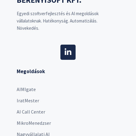
Egyedi szoftverfejlesztés és AI megoldások
vállalatoknak. Hatékonyság. Automatizálás.
Növekedés.
Megoldások
AIMIgate
IratMester
AI Call Center
MikroMenedzser
Nagyvállalati AI