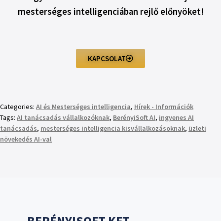
mesterséges intelligenciában rejlő előnyöket!
KAPCSOLAT
Categories:
AI és Mesterséges intelligencia
,
Hírek - Információk
Tags:
AI tanácsadás vállalkozóknak
,
BerényiSoft AI
,
ingyenes AI
tanácsadás
,
mesterséges intelligencia kisvállalkozásoknak
,
üzleti
növekedés AI-val
BERÉNYISOFT KFT.