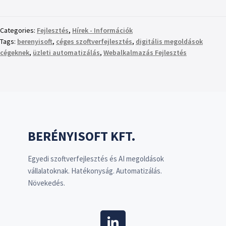
Categories:
Fejlesztés
,
Hírek - Információk
Tags:
berenyisoft
,
céges szoftverfejlesztés
,
digitális megoldások
cégeknek
,
üzleti automatizálás
,
Webalkalmazás Fejlesztés
BERÉNYISOFT KFT.
Egyedi szoftverfejlesztés és AI megoldások
vállalatoknak. Hatékonyság. Automatizálás.
Növekedés.