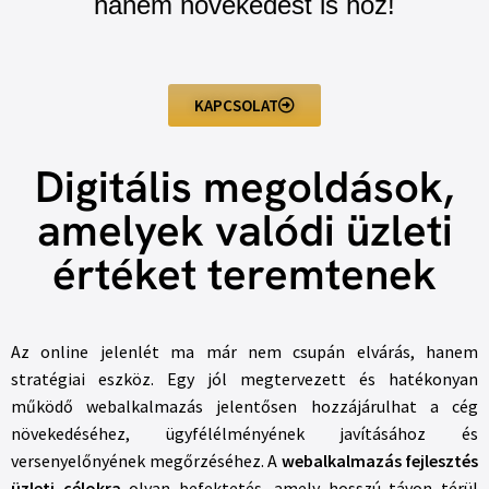
hanem növekedést is hoz!
KAPCSOLAT
Digitális megoldások,
amelyek valódi üzleti
értéket teremtenek
Az online jelenlét ma már nem csupán elvárás, hanem
stratégiai eszköz. Egy jól megtervezett és hatékonyan
működő webalkalmazás jelentősen hozzájárulhat a cég
növekedéséhez, ügyfélélményének javításához és
versenyelőnyének megőrzéséhez. A
webalkalmazás fejlesztés
üzleti célokra
olyan befektetés, amely hosszú távon térül