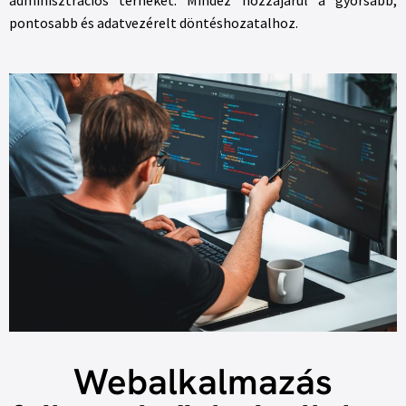
adminisztrációs terheket. Mindez hozzájárul a gyorsabb,
pontosabb és adatvezérelt döntéshozatalhoz.
Webalkalmazás