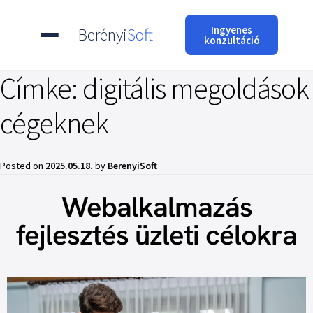
Ingyenes
Berényi
Soft
konzultáció
Címke:
digitális megoldások
cégeknek
Posted on
2025.05.18.
by
BerenyiSoft
Webalkalmazás
fejlesztés üzleti célokra