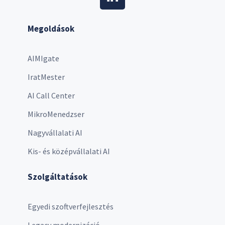
Megoldások
AIMIgate
IratMester
AI Call Center
MikroMenedzser
Nagyvállalati AI
Kis- és középvállalati AI
Szolgáltatások
Egyedi szoftverfejlesztés
Legacy modernizáció