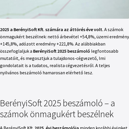
2025 a BerényiSoft Kft. számára az áttörés éve volt.
A számok
önmagukért beszélnek: nettó árbevétel +54,8%, üzemi eredmény
+145,8%, adózott eredmény +221,8%. Az alábbiakban
összefoglaljuk a
BerényiSoft 2025 beszámoló
legfontosabb
mutatóit, és megosztjuk a tulajdonos-cégvezető, Imi
gondolatait is a tudatos, realista cégvezetésről. A teljes
nyilvános beszámoló hamarosan elérhető lesz.
BerényiSoft 2025 beszámoló – a
számok önmagukért beszélnek
A BerényiSoft Kft.
2025. évi beszámolója
minden korábbi évünket