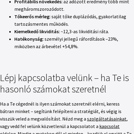
Profitábilis növekedés:
az adózott eredmény több mint
megháromszorozódott.
Tőkeerős mérleg:
saját tőke duplázódás, gyakorlatilag
tartozásmentes működés.
Kiemelkedő likviditás:
~12,3-as likviditási ráta.
Hatékonyság:
személyi jellegű ráfordítások –23%,
miközben az árbevétel +54,8%.
Lépj kapcsolatba velünk – ha Te is
hasonló számokat szeretnél
Ha a Te cégednél is ilyen számokat szeretnél elérni, keress
bátran minket – segítünk felépíteni a stratégiát, és végig is
visszük veled a megvalósítást. Nézd meg a
szolgáltatásainkat
,
vagy vedd fel velünk közvetlenül a kapcsolatot a
kapcsolat
oldalon
. Mindig a matekon dől el minden – kezdjük el együtt a Te