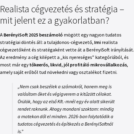
Realista cégvezetés és stratégia –
mit jelent ez a gyakorlatban?
A
BerényiSoft 2025 beszámoló
mögött egy nagyon tudatos
stratégiai döntés áll: a tulajdonos-cégvezető,
Imi
realista
cégvezetőként és stratégaként vette át a BerényiSoft irányítását.
Az eredmény: a cég kilépett a „kis nyereséges” kategóriából, és
most már egy
tőkeerős, likvid, jól profitáló mikrovállalkozás
,
amely saját erőből tud növekedni vagy osztalékot fizetni.
„Nem csak beszélek a számokról, hanem meg is
valósítom őket és végigverem a kitűzött célokat.
Örülök, hogy az első Kft.-mnél egy év alatt sikerült
rendet raknunk. Ahogy mondani szoktam:
mindig
a matekon dől el minden
. 2026-ban folytatódik a
tudatos cégvezetés és építkezés a BerényiSoftnál
is.”