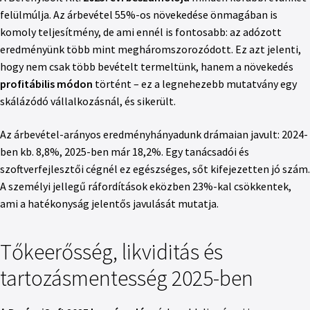
felülmúlja. Az árbevétel 55%-os növekedése önmagában is
komoly teljesítmény, de ami ennél is fontosabb: az adózott
eredményünk több mint megháromszorozódott. Ez azt jelenti,
hogy nem csak több bevételt termeltünk, hanem a növekedés
profitábilis módon
történt – ez a legnehezebb mutatvány egy
skálázódó vállalkozásnál, és sikerült.
Az árbevétel-arányos eredményhányadunk drámaian javult: 2024-
ben kb. 8,8%, 2025-ben már 18,2%. Egy tanácsadói és
szoftverfejlesztői cégnél ez egészséges, sőt kifejezetten jó szám.
A személyi jellegű ráfordítások eközben 23%-kal csökkentek,
ami a hatékonyság jelentős javulását mutatja.
Tőkeerősség, likviditás és
tartozásmentesség 2025-ben