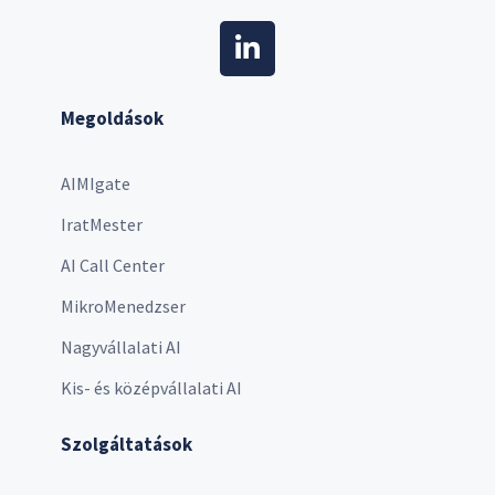
Megoldások
AIMIgate
IratMester
AI Call Center
MikroMenedzser
Nagyvállalati AI
Kis- és középvállalati AI
Szolgáltatások