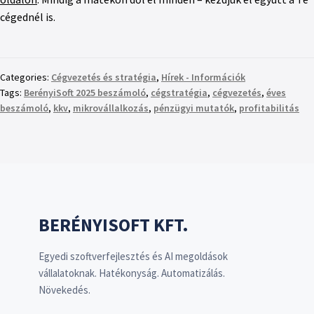
cégednél is.
Categories:
Cégvezetés és stratégia
,
Hírek - Információk
Tags:
BerényiSoft 2025 beszámoló
,
cégstratégia
,
cégvezetés
,
éves
beszámoló
,
kkv
,
mikrovállalkozás
,
pénzügyi mutatók
,
profitabilitás
BERÉNYISOFT KFT.
Egyedi szoftverfejlesztés és AI megoldások
vállalatoknak. Hatékonyság. Automatizálás.
Növekedés.