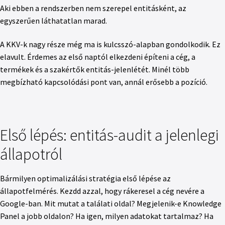
Aki ebben a rendszerben nem szerepel entitásként, az
egyszerűen láthatatlan marad.
A KKV-k nagy része még ma is kulcsszó-alapban gondolkodik. Ez
elavult. Érdemes az első naptól elkezdeni építeni a cég, a
termékek és a szakértők entitás-jelenlétét. Minél több
megbízható kapcsolódási pont van, annál erősebb a pozíció.
Első lépés: entitás-audit a jelenlegi
állapotról
Bármilyen optimalizálási stratégia első lépése az
állapotfelmérés. Kezdd azzal, hogy rákeresel a cég nevére a
Google-ban. Mit mutat a találati oldal? Megjelenik-e Knowledge
Panel a jobb oldalon? Ha igen, milyen adatokat tartalmaz? Ha