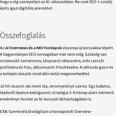
hogy a cég szerepeljen az AI-válaszokban. Ne csak SEO-t csinálj:
építs igazi digitális jelenlétet.
Összefoglalás
Az
AI Overviews és a KKV honlapok
viszonya új korszakba lépett.
A hagyományos SEO önmagában már nem elég. Szükség van
strukturált tartalomra, tényszerű válaszokra, erős szerzői
profilokra és friss, dátumozott frissítésekre. A változás gyors és
a belépési küszöb rövid időn belül megemelkedhet.
Jó hír viszont: aki most lép, versenyelőnyt szerez. Egy tudatos,
lépésről lépésre kidolgozott stratégia 3–6 hónap alatt mérhető
eredményt hozhat az AI-korszak láthatóságában is.
CTA:
Szeretnéd átvilágítani a honlapod AI Overview-