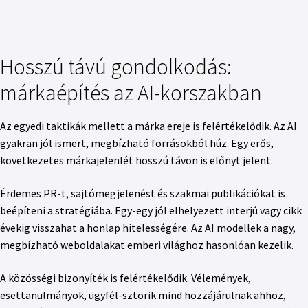
Hosszú távú gondolkodás:
márkaépítés az AI-korszakban
Az egyedi taktikák mellett a márka ereje is felértékelődik. Az AI
gyakran jól ismert, megbízható forrásokból húz. Egy erős,
következetes márkajelenlét hosszú távon is előnyt jelent.
Érdemes PR-t, sajtómegjelenést és szakmai publikációkat is
beépíteni a stratégiába. Egy-egy jól elhelyezett interjú vagy cikk
évekig visszahat a honlap hitelességére. Az AI modellek a nagy,
megbízható weboldalakat emberi világhoz hasonlóan kezelik.
A közösségi bizonyíték is felértékelődik. Vélemények,
esettanulmányok, ügyfél-sztorik mind hozzájárulnak ahhoz,