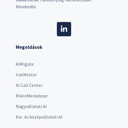
Növekedés.
Megoldások
AIMIgate
IratMester
AI Call Center
MikroMenedzser
Nagyvállalati AI
Kis- és középvállalati AI