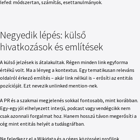
lefed: módszertan, számítás, esettanulmányok.
Negyedik lépés: külső
hivatkozások és említések
A külső jelzések is átalakultak. Régen minden link egyforma
értékű volt. Ma a lényeg a kontextus. Egy tematikusan releváns
oldalról érkező említés – akár link nélkül is – erősíti az entitás
pozícióját. Ezt nevezik unlinked mention-nek.
A PR és a szakmai megjelenés sokkal fontosabb, mint korábban.
Egy-egy jól elhelyezett interjú, podcast vagy vendégcikk nem
csak azonnali forgalmat hoz. Hanem hosszú távon megerősíti a
cég mint entitás helyét a tudásgráfban.
Ne feledkezz el a Wikidata és a céges közösségi profilok