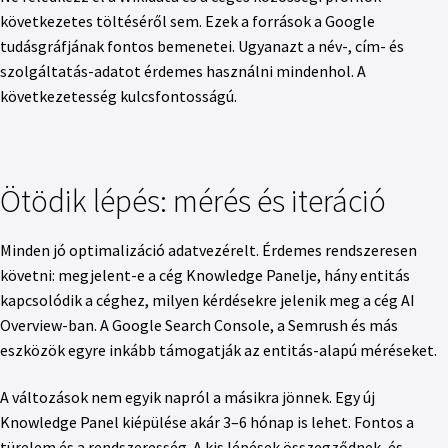
következetes töltéséről sem. Ezek a források a Google
tudásgráfjának fontos bemenetei. Ugyanazt a név-, cím- és
szolgáltatás-adatot érdemes használni mindenhol. A
következetesség kulcsfontosságú.
Ötödik lépés: mérés és iteráció
Minden jó optimalizáció adatvezérelt. Érdemes rendszeresen
követni: megjelent-e a cég Knowledge Panelje, hány entitás
kapcsolódik a céghez, milyen kérdésekre jelenik meg a cég AI
Overview-ban. A Google Search Console, a Semrush és más
eszközök egyre inkább támogatják az entitás-alapú méréseket.
A változások nem egyik napról a másikra jönnek. Egy új
Knowledge Panel kiépülése akár 3–6 hónap is lehet. Fontos a
türelem és a rendszeresség. A kis lépések összegződnek, és