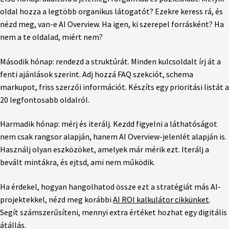
oldal hozza a legtöbb organikus látogatót? Ezekre keress rá, és
nézd meg, van-e AI Overview. Ha igen, ki szerepel forrásként? Ha
nem a te oldalad, miért nem?
Második hónap: rendezd a struktúrát. Minden kulcsoldalt írj át a
fenti ajánlások szerint. Adj hozzá FAQ szekciót, schema
markupot, friss szerzői információt. Készíts egy prioritási listát a
20 legfontosabb oldalról.
Harmadik hónap: mérj és iterálj. Kezdd figyelni a láthatóságot
nem csak rangsor alapján, hanem AI Overview-jelenlét alapján is.
Használj olyan eszközöket, amelyek már mérik ezt. Iterálj a
bevált mintákra, és ejtsd, ami nem működik.
Ha érdekel, hogyan hangolhatod össze ezt a stratégiát más AI-
projektekkel, nézd meg korábbi
AI ROI kalkulátor cikkünket
.
Segít számszerűsíteni, mennyi extra értéket hozhat egy digitális
átállás.