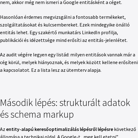
nem, akkor még nem ismeri a Google entitásként a céget.
Hasonlóan érdemes megvizsgálni a fontosabb termékeket,
szolgáltatásokat és kulcsembereket. Ezek mindegyike önálló
entitás lehet. Egy szakértő munkatárs LinkedIn profilja,
publikációi és idézettsége mind erősíti az entitás-jelenlétet.
Az audit végére legyen egy listád: milyen entitások vannak már a
cég körül, melyek hiányoznak, és melyek között kellene erősíteni
a kapcsolatot. Ez a lista lesz az ütemterv alapja.
Második lépés: strukturált adatok
és schema markup
Az
entity-alapú keresőoptimalizálás lépésről lépésre
következő
állomása a technikai oldal. A Google-t „meg kell etetni”