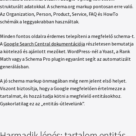
strukturált adatokkal. A schema.org markup pontosan erre való.
Az Organization, Person, Product, Service, FAQ és HowTo
schémák a leggyakrabban használtak.
Minden fontos oldalra érdemes telepíteni a megfelelő schema-t.
A
Google Search Central dokumentációja
részletesen bemutatja
a kötelező és ajánlott mezőket. WordPress-nél a Yoast, a Rank
Math vagy a Schema Pro plugin egyaránt segít az automatizált
generálásban.
A jó schema markup önmagában még nem jelent első helyet.
Viszont biztosítja, hogy a Google megfelelően értelmezze a
tartalmat, és hozzá tudja kötni a megfelelő entitásokhoz.
Gyakorlatilag ez az „entitás-útlevelünk”.
Harmadik lépés: tartalom entitás-