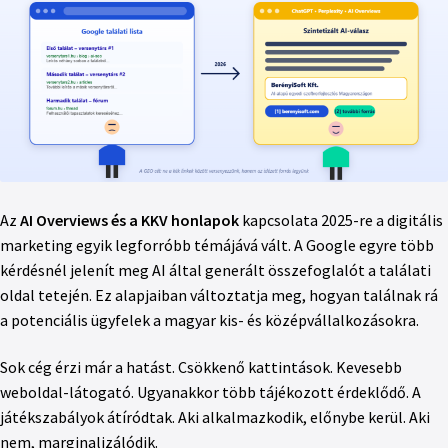
Az
AI Overviews és a KKV honlapok
kapcsolata 2025-re a digitális
marketing egyik legforróbb témájává vált. A Google egyre több
kérdésnél jelenít meg AI által generált összefoglalót a találati
oldal tetején. Ez alapjaiban változtatja meg, hogyan találnak rá
a potenciális ügyfelek a magyar kis- és középvállalkozásokra.
Sok cég érzi már a hatást. Csökkenő kattintások. Kevesebb
weboldal-látogató. Ugyanakkor több tájékozott érdeklődő. A
játékszabályok átíródtak. Aki alkalmazkodik, előnybe kerül. Aki
nem, marginalizálódik.