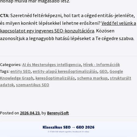
hónap múlva már magasabb lesz.
CTA:
Szeretnéd feltérképezni, hol tart a céged entitás-jelenléte,
és milyen konkrét lépésekkel lehetne erősíteni?
Vedd fel velünk a
kapcsolatot egy ingyenes SEO-konzultációra
. Közösen
azonosítjuk a legnagyobb hatású lépéseket a Te cégedre szabva.
Categories:
AI és Mesterséges intelligencia
,
Hírek - Információk
Tags:
entity SEO
,
entity-alapú keresőoptimalizálás
,
GEO
,
Google
Knowledge Graph
,
keresőoptimalizálás
,
schema markup
,
strukturált
adatok
,
szemantikus SEO
Posted on
2026.04.23.
by
BerenyiSoft