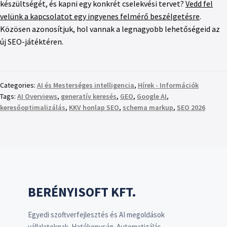
készültségét, és kapni egy konkrét cselekvési tervet?
Vedd fel
velünk a kapcsolatot egy ingyenes felmérő beszélgetésre
.
Közösen azonosítjuk, hol vannak a legnagyobb lehetőségeid az
új SEO-játéktéren.
Categories:
AI és Mesterséges intelligencia
,
Hírek - Információk
Tags:
AI Overviews
,
generatív keresés
,
GEO
,
Google AI
,
keresőoptimalizálás
,
KKV honlap SEO
,
schema markup
,
SEO 2026
BERÉNYISOFT KFT.
Egyedi szoftverfejlesztés és AI megoldások
vállalatoknak. Hatékonyság. Automatizálás.