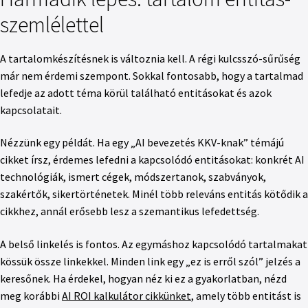
szemlélettel
A tartalomkészítésnek is változnia kell. A régi kulcsszó-sűrűség
már nem érdemi szempont. Sokkal fontosabb, hogy a tartalmad
lefedje az adott téma körül található entitásokat és azok
kapcsolatait.
Nézzünk egy példát. Ha egy „AI bevezetés KKV-knak” témájú
cikket írsz, érdemes lefedni a kapcsolódó entitásokat: konkrét AI
technológiák, ismert cégek, módszertanok, szabványok,
szakértők, sikertörténetek. Minél több releváns entitás kötődik a
cikkhez, annál erősebb lesz a szemantikus lefedettség.
A belső linkelés is fontos. Az egymáshoz kapcsolódó tartalmakat
kössük össze linkekkel. Minden link egy „ez is erről szól” jelzés a
keresőnek. Ha érdekel, hogyan néz ki ez a gyakorlatban, nézd
meg korábbi
AI ROI kalkulátor cikkünket
, amely több entitást is