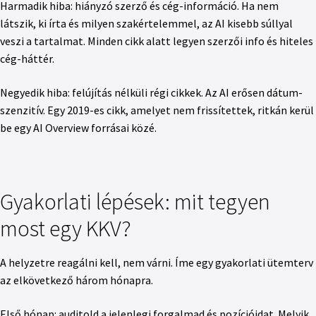
Harmadik hiba: hiányzó szerző és cég-információ. Ha nem
látszik, ki írta és milyen szakértelemmel, az AI kisebb súllyal
veszi a tartalmat. Minden cikk alatt legyen szerzői info és hiteles
cég-háttér.
Negyedik hiba: felújítás nélküli régi cikkek. Az AI erősen dátum-
szenzitív. Egy 2019-es cikk, amelyet nem frissítettek, ritkán kerül
be egy AI Overview forrásai közé.
Gyakorlati lépések: mit tegyen
most egy KKV?
A helyzetre reagálni kell, nem várni. Íme egy gyakorlati ütemterv
az elkövetkező három hónapra.
Első hónap: auditold a jelenlegi forgalmad és pozícióidat. Melyik