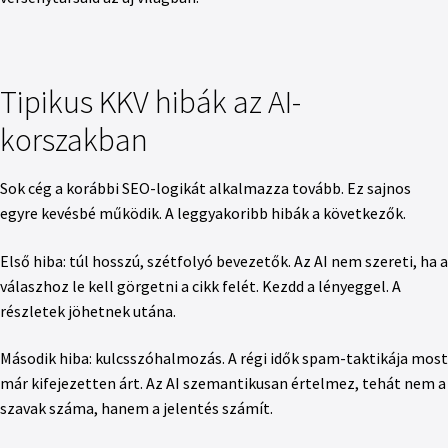
Tipikus KKV hibák az AI-
korszakban
Sok cég a korábbi SEO-logikát alkalmazza tovább. Ez sajnos
egyre kevésbé működik. A leggyakoribb hibák a következők.
Első hiba: túl hosszú, szétfolyó bevezetők. Az AI nem szereti, ha a
válaszhoz le kell görgetni a cikk felét. Kezdd a lényeggel. A
részletek jöhetnek utána.
Második hiba: kulcsszóhalmozás. A régi idők spam-taktikája most
már kifejezetten árt. Az AI szemantikusan értelmez, tehát nem a
szavak száma, hanem a jelentés számít.