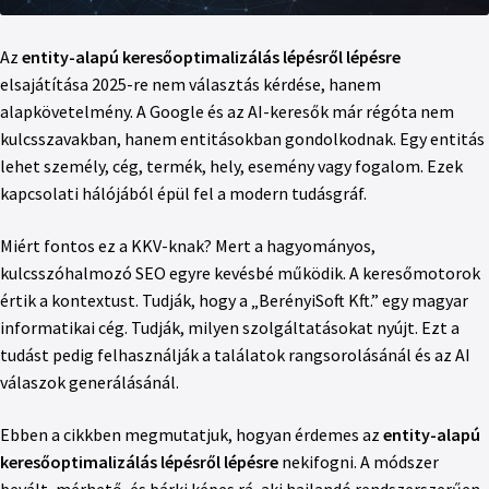
Az
entity-alapú keresőoptimalizálás lépésről lépésre
elsajátítása 2025-re nem választás kérdése, hanem
alapkövetelmény. A Google és az AI-keresők már régóta nem
kulcsszavakban, hanem entitásokban gondolkodnak. Egy entitás
lehet személy, cég, termék, hely, esemény vagy fogalom. Ezek
kapcsolati hálójából épül fel a modern tudásgráf.
Miért fontos ez a KKV-knak? Mert a hagyományos,
kulcsszóhalmozó SEO egyre kevésbé működik. A keresőmotorok
értik a kontextust. Tudják, hogy a „BerényiSoft Kft.” egy magyar
informatikai cég. Tudják, milyen szolgáltatásokat nyújt. Ezt a
tudást pedig felhasználják a találatok rangsorolásánál és az AI
válaszok generálásánál.
Ebben a cikkben megmutatjuk, hogyan érdemes az
entity-alapú
keresőoptimalizálás lépésről lépésre
nekifogni. A módszer
bevált, mérhető, és bárki képes rá, aki hajlandó rendszerszerűen