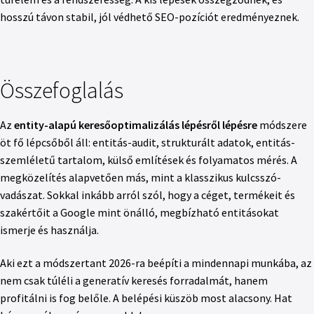
hosszú távon stabil, jól védhető SEO-pozíciót eredményeznek.
Összefoglalás
Az
entity-alapú keresőoptimalizálás lépésről lépésre
módszere
öt fő lépcsőből áll: entitás-audit, strukturált adatok, entitás-
szemléletű tartalom, külső említések és folyamatos mérés. A
megközelítés alapvetően más, mint a klasszikus kulcsszó-
vadászat. Sokkal inkább arról szól, hogy a céget, termékeit és
szakértőit a Google mint önálló, megbízható entitásokat
ismerje és használja.
Aki ezt a módszertant 2026-ra beépíti a mindennapi munkába, az
nem csak túléli a generatív keresés forradalmát, hanem
profitálni is fog belőle. A belépési küszöb most alacsony. Hat