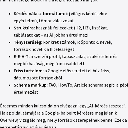
Kérdés-válasz formátum:
írj világos kérdésekre
egyértelmű, tömör válaszokat
Struktúra:
használj fejléceket (H2, H3), listákat,
táblázatokat – az AI jobban értelmezi
Tényszerűség:
konkrét számok, időpontok, nevek,
források növelik a hitelességet
E-E-A-T:
a szerzői profil, tapasztalat, szakértelem és
megbízhatóság még fontosabb lett
Friss tartalom:
a Google előszeretettel húz friss,
dátumozott forrásokból
Schema markup:
FAQ, HowTo, Article schema segíti a gépi
értelmezést
Érdemes minden kulcsoldalon elvégezni egy „AI-kérdés tesztet”.
Ha az oldal témájára a Google-ba beírt kérdésre megjelenik
Overview, vizsgáld meg, mely források szerepelnek benne. Ezek a
versenytársaid az új világban.