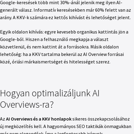
Google-keresések több mint 30%-ánál jelenik meg ilyen AI-
generált válasz. Informatív keresésekben már 60% felett van az
arány. A KKV-k számára ez kettős kihívást és lehetőséget jelent.
Egyik oldalon kihívás: egyre kevesebb organikus kattintás jön a
Google-ból. Hiszen a felhasználó megkapja a választ
közvetlenül, és nem kattint át a forrásokra. Másik oldalon
lehetőség: ha a KKV tartalma bekerül az AI Overview forrásai
közé, óriási márkaismertséget és hitelességet szerez.
Hogyan optimalizáljunk AI
Overviews-ra?
Az
AI Overviews és a KKV honlapok
sikeres összekapcsolásához
új megközelítés kell. A hagyományos SEO taktikák önmagukban
már nem elegendőek. Íme a legfontosabb irányok: