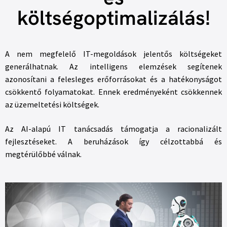
költségoptimalizálás!
A nem megfelelő IT-megoldások jelentős költségeket
generálhatnak. Az intelligens elemzések segítenek
azonosítani a felesleges erőforrásokat és a hatékonyságot
csökkentő folyamatokat. Ennek eredményeként csökkennek
az üzemeltetési költségek.
Az AI-alapú IT tanácsadás támogatja a racionalizált
fejlesztéseket. A beruházások így célzottabbá és
megtérülőbbé válnak.