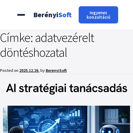
Ingyenes
Berényi
Soft
konzultáció
Címke:
adatvezérelt
döntéshozatal
Posted on
2025.12.26.
by
BerenyiSoft
AI stratégiai tanácsadás