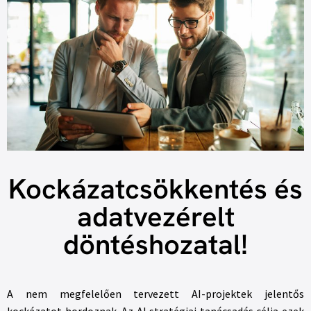
Kockázatcsökkentés és
adatvezérelt
döntéshozatal!
A nem megfelelően tervezett AI-projektek jelentős
kockázatot hordoznak. Az AI stratégiai tanácsadás célja ezek