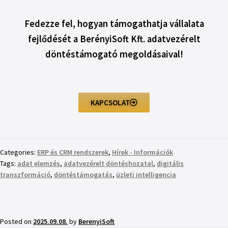
Fedezze fel, hogyan támogathatja vállalata
fejlődését a BerényiSoft Kft. adatvezérelt
döntéstámogató megoldásaival!
KAPCSOLAT
Categories:
ERP és CRM rendszerek
,
Hírek - Információk
Tags:
adat elemzés
,
adatvezérelt döntéshozatal
,
digitális
transzformáció
,
döntéstámogatás
,
üzleti intelligencia
Posted on
2025.09.08.
by
BerenyiSoft