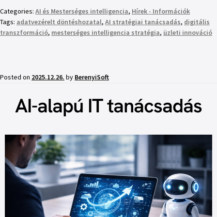
Categories:
AI és Mesterséges intelligencia
,
Hírek - Információk
Tags:
adatvezérelt döntéshozatal
,
AI stratégiai tanácsadás
,
digitális
transzformáció
,
mesterséges intelligencia stratégia
,
üzleti innováció
Posted on
2025.12.26.
by
BerenyiSoft
AI-alapú IT tanácsadás