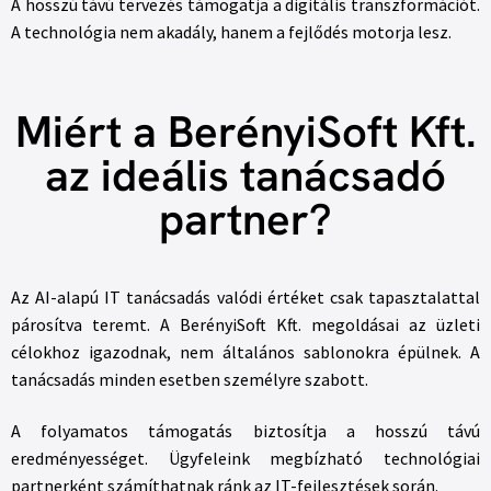
A hosszú távú tervezés támogatja a digitális transzformációt.
A technológia nem akadály, hanem a fejlődés motorja lesz.
Miért a BerényiSoft Kft.
az ideális tanácsadó
partner?
Az AI-alapú IT tanácsadás valódi értéket csak tapasztalattal
párosítva teremt. A BerényiSoft Kft. megoldásai az üzleti
célokhoz igazodnak, nem általános sablonokra épülnek. A
tanácsadás minden esetben személyre szabott.
A folyamatos támogatás biztosítja a hosszú távú
eredményességet. Ügyfeleink megbízható technológiai
partnerként számíthatnak ránk az IT-fejlesztések során.