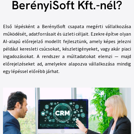
BerényiSoft Kft.-nél?
Első lépésként a BerényiSoft csapata megérti vállalkozása
működését, adatforrásait és üzleti céljait. Ezekre építve olyan
AI-alapú előrejelző modellt fejlesztünk, amely képes jelezni
például keresleti csúcsokat, készletigényeket, vagy akár piaci
ingadozásokat. A rendszer a múltadatokat elemzi — majd
előrejelzéseket ad, amelyekre alapozva vállalkozása mindig
egy lépéssel előrébb járhat.