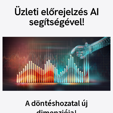
Üzleti előrejelzés AI
segítségével!
A döntéshozatal új
dimenziója!