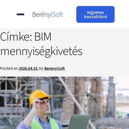
Ingyenes
Berényi
Soft
konzultáció
Címke:
BIM
mennyiségkivetés
Posted on
2026.04.23.
by
BerenyiSoft