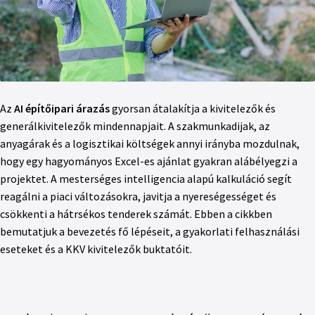
Az
AI építőipari árazás
gyorsan átalakítja a kivitelezők és
generálkivitelezők mindennapjait. A szakmunkadijak, az
anyagárak és a logisztikai költségek annyi irányba mozdulnak,
hogy egy hagyományos Excel-es ajánlat gyakran alábélyegzi a
projektet. A mesterséges intelligencia alapú kalkuláció segít
reagálni a piaci változásokra, javitja a nyereségességet és
csökkenti a hátrsékos tenderek számát. Ebben a cikkben
bemutatjuk a bevezetés fő lépéseit, a gyakorlati felhasználási
eseteket és a KKV kivitelezők buktatóit.