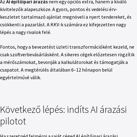
Az
AI építőipari árazás
nem egy opciós extra, hanem a kiváló
kivitelezők alapeszköze. A gyors, pontos és vedelési érv-
keszletet tartalmazó ajánlat megnöveli a nyert tendereket, és
csökkenti a pazarlást. A KKV-k számára ez kifejezetten nagy
lépés a nagy rivalok felé.
Fontos, hogy a bevezetést üzleti transzformációként kezeld, ne
csak szoftverbevásárlásként. A sikeres cégek előzetesen rögzítik
a mérőszámokat, bevonják a kalkulátorokat és támogatják a
csapatot. A megtérülés általában 6–12 hónapon belül
egyértelművé válik.
Következő lépés: indíts AI árazási
pilotot
Ha szeretnéd felmérni a saját céged AI építőipari árazási