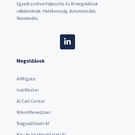
Egyedi szoftverfejlesztés és AI megoldások
vállalatoknak. Hatékonyság. Automatizálás.
Növekedés.
Megoldások
AIMIgate
IratMester
AI Call Center
MikroMenedzser
Nagyvállalati AI
Kis- és középvállalati AI