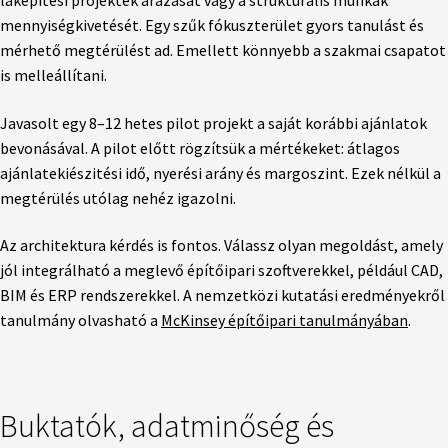
laképítési projektek árazását vagy a struktúrális munkák
mennyiségkivetését. Egy szűk fókuszterület gyors tanulást és
mérhető megtérülést ad. Emellett könnyebb a szakmai csapatot
is melleállítani.
Javasolt egy 8–12 hetes pilot projekt a saját korábbi ajánlatok
bevonásával. A pilot előtt rögzítsük a mértékeket: átlagos
ajánlatekiészitési idő, nyerési arány és margoszint. Ezek nélkül a
megtérülés utólag nehéz igazolni.
Az architektura kérdés is fontos. Válassz olyan megoldást, amely
jól integrálható a meglevő építőipari szoftverekkel, például CAD,
BIM és ERP rendszerekkel. A nemzetközi kutatási eredményekről
tanulmány olvasható a
McKinsey építőipari tanulmányában
.
Buktatók, adatminőség és