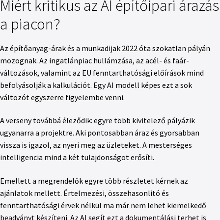
Miért kritikus az AI építőipari árazás
a piacon?
Az építőanyag-árak és a munkadijak 2022 óta szokatlan pályán
mozognak. Az ingatlánpiac hullámzása, az acél- és faár-
változások, valamint az EU fenntarthatósági előírások mind
befolyásolják a kalkulációt. Egy AI modell képes ezt a sok
változót egyszerre figyelembe venni.
A verseny továbbá éleződik: egyre több kivitelező pályázik
ugyanarra a projektre. Aki pontosabban áraz és gyorsabban
vissza is igazol, az nyeri meg az üzleteket. A mesterséges
intelligencia mind a két tulajdonságot erősíti.
Emellett a megrendelők egyre több részletet kérnek az
ajánlatok mellett. Értelmezési, összehasonlitó és
fenntarthatósági érvek nélkül ma már nem lehet kiemelkedő
beadványt készíteni. Az AI segít ezt a dokumentálási terhet is