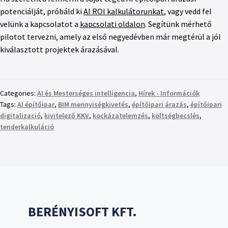
potenciálját, próbáld ki
AI ROI kalkulátorunkat
, vagy vedd fel
velünk a kapcsolatot a
kapcsolati oldalon
. Segítünk mérhető
pilotot tervezni, amely az első negyedévben már megtérül a jól
kiválasztott projektek árazásával.
Categories:
AI és Mesterséges intelligencia
,
Hírek - Információk
Tags:
AI építőipar
,
BIM mennyiségkivetés
,
építőipari árazás
,
építőipari
digitalizació
,
kivitelező KKV
,
kockázatelemzés
,
költségbecslés
,
tenderkalkuláció
BERÉNYISOFT KFT.