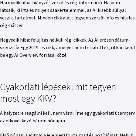
Harmadik hiba: hiányzó szerző és cég-információ. Ha nem
látszik, ki írta és milyen szakértelemmel, az AI kisebb súllyal
veszi a tartalmat. Minden cikk alatt legyen szerzői info és hiteles
cég-háttér.
Negyedik hiba: felújítás nélküli régi cikkek. Az AI erősen dátum-
szenzitív. Egy 2019-es cikk, amelyet nem frissítettek, ritkán kerül
be egy AI Overview forrásai közé.
Gyakorlati lépések: mit tegyen
most egy KKV?
A helyzetre reagálni kell, nem várni. Íme egy gyakorlati ütemterv
az elkövetkező három hónapra.
Első hónap: auditold a jelenlegi forgalmad és pozícióidat. Melyik