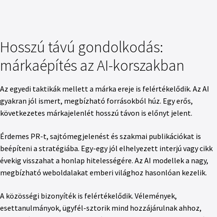
Hosszú távú gondolkodás:
márkaépítés az AI-korszakban
Az egyedi taktikák mellett a márka ereje is felértékelődik. Az AI
gyakran jól ismert, megbízható forrásokból húz. Egy erős,
következetes márkajelenlét hosszú távon is előnyt jelent.
Érdemes PR-t, sajtómegjelenést és szakmai publikációkat is
beépíteni a stratégiába. Egy-egy jól elhelyezett interjú vagy cikk
évekig visszahat a honlap hitelességére. Az AI modellek a nagy,
megbízható weboldalakat emberi világhoz hasonlóan kezelik.
A közösségi bizonyíték is felértékelődik. Vélemények,
esettanulmányok, ügyfél-sztorik mind hozzájárulnak ahhoz,