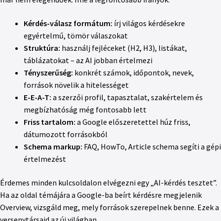
Kérdés-válasz formátum:
írj világos kérdésekre
egyértelmű, tömör válaszokat
Struktúra:
használj fejléceket (H2, H3), listákat,
táblázatokat – az AI jobban értelmezi
Tényszerűség:
konkrét számok, időpontok, nevek,
források növelik a hitelességet
E-E-A-T:
a szerzői profil, tapasztalat, szakértelem és
megbízhatóság még fontosabb lett
Friss tartalom:
a Google előszeretettel húz friss,
dátumozott forrásokból
Schema markup:
FAQ, HowTo, Article schema segíti a gépi
értelmezést
Érdemes minden kulcsoldalon elvégezni egy „AI-kérdés tesztet”.
Ha az oldal témájára a Google-ba beírt kérdésre megjelenik
Overview, vizsgáld meg, mely források szerepelnek benne. Ezek a
versenytársaid az új világban.