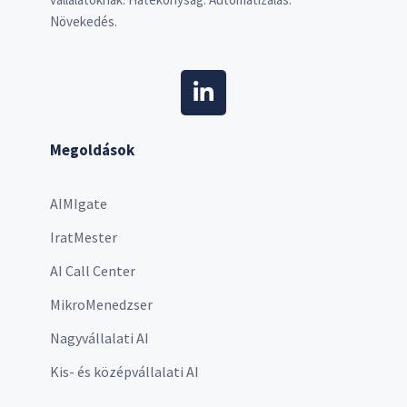
Növekedés.
Megoldások
AIMIgate
IratMester
AI Call Center
MikroMenedzser
Nagyvállalati AI
Kis- és középvállalati AI