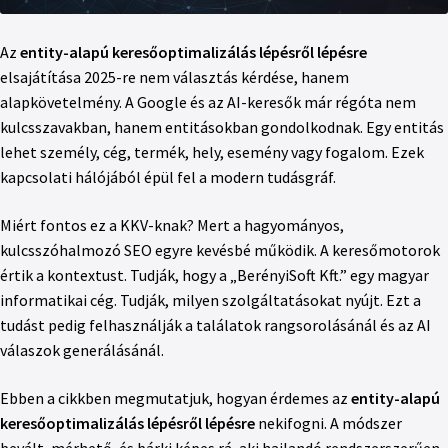
Az
entity-alapú keresőoptimalizálás lépésről lépésre
elsajátítása 2025-re nem választás kérdése, hanem
alapkövetelmény. A Google és az AI-keresők már régóta nem
kulcsszavakban, hanem entitásokban gondolkodnak. Egy entitás
lehet személy, cég, termék, hely, esemény vagy fogalom. Ezek
kapcsolati hálójából épül fel a modern tudásgráf.
Miért fontos ez a KKV-knak? Mert a hagyományos,
kulcsszóhalmozó SEO egyre kevésbé működik. A keresőmotorok
értik a kontextust. Tudják, hogy a „BerényiSoft Kft.” egy magyar
informatikai cég. Tudják, milyen szolgáltatásokat nyújt. Ezt a
tudást pedig felhasználják a találatok rangsorolásánál és az AI
válaszok generálásánál.
Ebben a cikkben megmutatjuk, hogyan érdemes az
entity-alapú
keresőoptimalizálás lépésről lépésre
nekifogni. A módszer
bevált, mérhető, és bárki képes rá, aki hajlandó rendszerszerűen