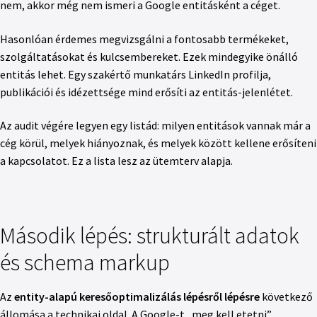
nem, akkor még nem ismeri a Google entitásként a céget.
Hasonlóan érdemes megvizsgálni a fontosabb termékeket,
szolgáltatásokat és kulcsembereket. Ezek mindegyike önálló
entitás lehet. Egy szakértő munkatárs LinkedIn profilja,
publikációi és idézettsége mind erősíti az entitás-jelenlétet.
Az audit végére legyen egy listád: milyen entitások vannak már a
cég körül, melyek hiányoznak, és melyek között kellene erősíteni
a kapcsolatot. Ez a lista lesz az ütemterv alapja.
Második lépés: strukturált adatok
és schema markup
Az
entity-alapú keresőoptimalizálás lépésről lépésre
következő
állomása a technikai oldal. A Google-t „meg kell etetni”