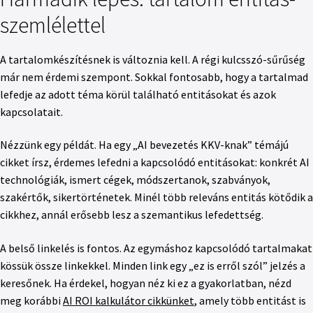
szemlélettel
A tartalomkészítésnek is változnia kell. A régi kulcsszó-sűrűség
már nem érdemi szempont. Sokkal fontosabb, hogy a tartalmad
lefedje az adott téma körül található entitásokat és azok
kapcsolatait.
Nézzünk egy példát. Ha egy „AI bevezetés KKV-knak” témájú
cikket írsz, érdemes lefedni a kapcsolódó entitásokat: konkrét AI
technológiák, ismert cégek, módszertanok, szabványok,
szakértők, sikertörténetek. Minél több releváns entitás kötődik a
cikkhez, annál erősebb lesz a szemantikus lefedettség.
A belső linkelés is fontos. Az egymáshoz kapcsolódó tartalmakat
kössük össze linkekkel. Minden link egy „ez is erről szól” jelzés a
keresőnek. Ha érdekel, hogyan néz ki ez a gyakorlatban, nézd
meg korábbi
AI ROI kalkulátor cikkünket
, amely több entitást is