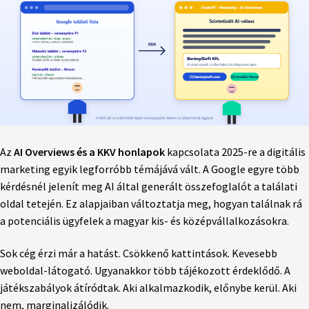
Az
AI Overviews és a KKV honlapok
kapcsolata 2025-re a digitális
marketing egyik legforróbb témájává vált. A Google egyre több
kérdésnél jelenít meg AI által generált összefoglalót a találati
oldal tetején. Ez alapjaiban változtatja meg, hogyan találnak rá
a potenciális ügyfelek a magyar kis- és középvállalkozásokra.
Sok cég érzi már a hatást. Csökkenő kattintások. Kevesebb
weboldal-látogató. Ugyanakkor több tájékozott érdeklődő. A
játékszabályok átíródtak. Aki alkalmazkodik, előnybe kerül. Aki
nem, marginalizálódik.