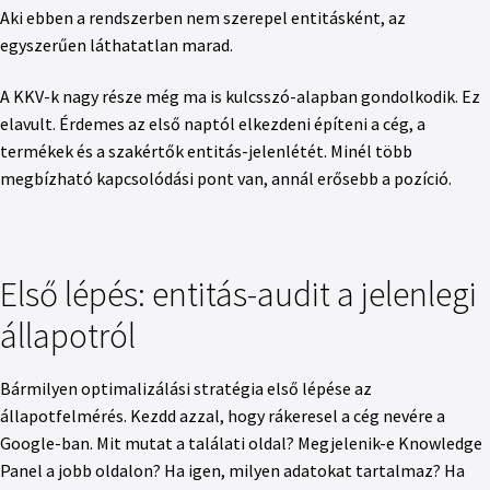
Aki ebben a rendszerben nem szerepel entitásként, az
egyszerűen láthatatlan marad.
A KKV-k nagy része még ma is kulcsszó-alapban gondolkodik. Ez
elavult. Érdemes az első naptól elkezdeni építeni a cég, a
termékek és a szakértők entitás-jelenlétét. Minél több
megbízható kapcsolódási pont van, annál erősebb a pozíció.
Első lépés: entitás-audit a jelenlegi
állapotról
Bármilyen optimalizálási stratégia első lépése az
állapotfelmérés. Kezdd azzal, hogy rákeresel a cég nevére a
Google-ban. Mit mutat a találati oldal? Megjelenik-e Knowledge
Panel a jobb oldalon? Ha igen, milyen adatokat tartalmaz? Ha