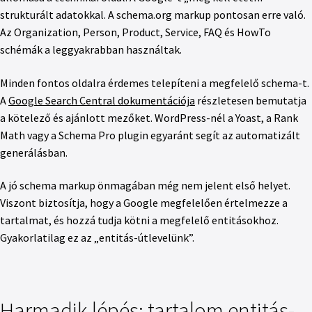
strukturált adatokkal. A schema.org markup pontosan erre való.
Az Organization, Person, Product, Service, FAQ és HowTo
schémák a leggyakrabban használtak.
Minden fontos oldalra érdemes telepíteni a megfelelő schema-t.
A
Google Search Central dokumentációja
részletesen bemutatja
a kötelező és ajánlott mezőket. WordPress-nél a Yoast, a Rank
Math vagy a Schema Pro plugin egyaránt segít az automatizált
generálásban.
A jó schema markup önmagában még nem jelent első helyet.
Viszont biztosítja, hogy a Google megfelelően értelmezze a
tartalmat, és hozzá tudja kötni a megfelelő entitásokhoz.
Gyakorlatilag ez az „entitás-útlevelünk”.
Harmadik lépés: tartalom entitás-