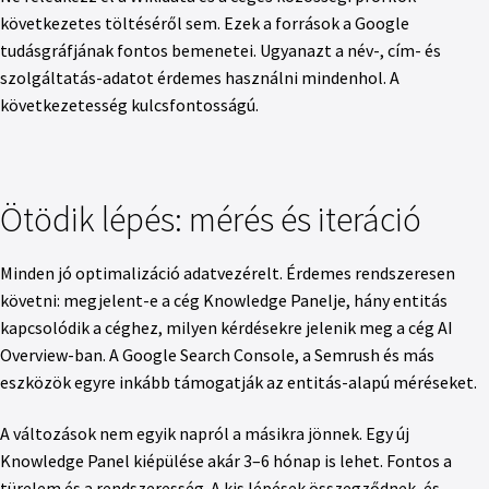
következetes töltéséről sem. Ezek a források a Google
tudásgráfjának fontos bemenetei. Ugyanazt a név-, cím- és
szolgáltatás-adatot érdemes használni mindenhol. A
következetesség kulcsfontosságú.
Ötödik lépés: mérés és iteráció
Minden jó optimalizáció adatvezérelt. Érdemes rendszeresen
követni: megjelent-e a cég Knowledge Panelje, hány entitás
kapcsolódik a céghez, milyen kérdésekre jelenik meg a cég AI
Overview-ban. A Google Search Console, a Semrush és más
eszközök egyre inkább támogatják az entitás-alapú méréseket.
A változások nem egyik napról a másikra jönnek. Egy új
Knowledge Panel kiépülése akár 3–6 hónap is lehet. Fontos a
türelem és a rendszeresség. A kis lépések összegződnek, és