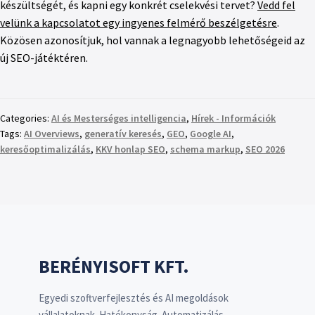
készültségét, és kapni egy konkrét cselekvési tervet?
Vedd fel
velünk a kapcsolatot egy ingyenes felmérő beszélgetésre
.
Közösen azonosítjuk, hol vannak a legnagyobb lehetőségeid az
új SEO-játéktéren.
Categories:
AI és Mesterséges intelligencia
,
Hírek - Információk
Tags:
AI Overviews
,
generatív keresés
,
GEO
,
Google AI
,
keresőoptimalizálás
,
KKV honlap SEO
,
schema markup
,
SEO 2026
BERÉNYISOFT KFT.
Egyedi szoftverfejlesztés és AI megoldások
vállalatoknak. Hatékonyság. Automatizálás.