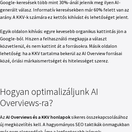
Google-keresések több mint 30%-ánál jelenik meg ilyen AI-
generált válasz. Informatív keresésekben már 60% felett van az
arány. A KKV-k számára ez kettős kihívást és lehetőséget jelent.
Egyik oldalon kihívás: egyre kevesebb organikus kattintás jön a
Google-ból. Hiszen a felhasználó megkapja a választ
közvetlenül, és nem kattint át a forrásokra. Másik oldalon
lehetőség: ha a KKV tartalma bekerül az AI Overview forrásai
közé, óriási márkaismertséget és hitelességet szerez.
Hogyan optimalizáljunk AI
Overviews-ra?
Az
AI Overviews és a KKV honlapok
sikeres összekapcsolásához
új megközelítés kell. A hagyományos SEO taktikák önmagukban
már nem elegendőek. Íme a legfontosabb irányok: