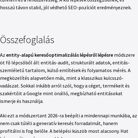
hosszú távon stabil, jól védhető SEO-pozíciót eredményeznek.
Összefoglalás
Az
entity-alapú keresőoptimalizálás lépésről lépésre
módszere
öt fő lépcsőből áll: entitás-audit, strukturált adatok, entitás-
szemléletű tartalom, külső említések és folyamatos mérés. A
megközelítés alapvetően más, mint a klasszikus kulcsszó-
vadászat. Sokkal inkább arról szól, hogy a céget, termékeit és
szakértőit a Google mint önálló, megbízható entitásokat
ismerje és használja.
Aki ezt a módszertant 2026-ra beépíti a mindennapi munkába, az
nem csak túléli a generatív keresés forradalmát, hanem
profitálni is fog belőle. A belépési küszöb most alacsony. Hat