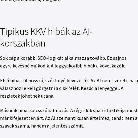
Tipikus KKV hibák az AI-
korszakban
Sok cég a korábbi SEO-logikát alkalmazza tovább. Ez sajnos
egyre kevésbé működik. A leggyakoribb hibák a következők.
Első hiba: túl hosszú, szétfolyó bevezetők. Az AI nem szereti, ha a
válaszhoz le kell görgetni a cikk felét. Kezdd a lényeggel. A
részletek jöhetnek utána.
Második hiba: kulcsszóhalmozás. A régi idők spam-taktikája most
már kifejezetten árt. Az AI szemantikusan értelmez, tehát nem a
szavak száma, hanem a jelentés számít.