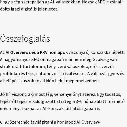
hogy a cég szerepeljen az AI-válaszokban. Ne csak SEO-t csinálj:
építs igazi digitális jelenlétet.
Összefoglalás
Az
AI Overviews és a KKV honlapok
viszonya új korszakba lépett.
A hagyományos SEO önmagában már nem elég. Szükség van
strukturált tartalomra, tényszerű válaszokra, erős szerzői
profilokra és friss, dátumozott frissítésekre. A változás gyors és
a belépési küszöb rövid időn belül megemelkedhet.
Jó hír viszont: aki most lép, versenyelőnyt szerez. Egy tudatos,
lépésről lépésre kidolgozott stratégia 3–6 hónap alatt mérhető
eredményt hozhat az AI-korszak láthatóságában is.
CTA:
Szeretnéd átvilágítani a honlapod AI Overview-