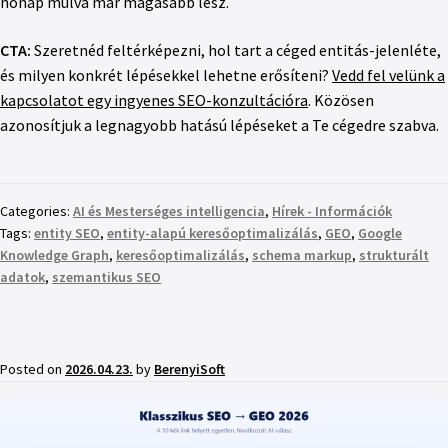
hónap múlva már magasabb lesz.
CTA:
Szeretnéd feltérképezni, hol tart a céged entitás-jelenléte,
és milyen konkrét lépésekkel lehetne erősíteni?
Vedd fel velünk a
kapcsolatot egy ingyenes SEO-konzultációra
. Közösen
azonosítjuk a legnagyobb hatású lépéseket a Te cégedre szabva.
Categories:
AI és Mesterséges intelligencia
,
Hírek - Információk
Tags:
entity SEO
,
entity-alapú keresőoptimalizálás
,
GEO
,
Google
Knowledge Graph
,
keresőoptimalizálás
,
schema markup
,
strukturált
adatok
,
szemantikus SEO
Posted on
2026.04.23.
by
BerenyiSoft