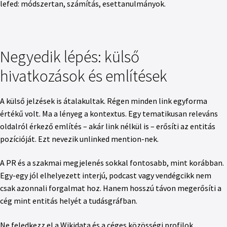
lefed: módszertan, számítás, esettanulmányok.
Negyedik lépés: külső
hivatkozások és említések
A külső jelzések is átalakultak. Régen minden link egyforma
értékű volt. Ma a lényeg a kontextus. Egy tematikusan releváns
oldalról érkező említés – akár link nélkül is – erősíti az entitás
pozícióját. Ezt nevezik unlinked mention-nek.
A PR és a szakmai megjelenés sokkal fontosabb, mint korábban.
Egy-egy jól elhelyezett interjú, podcast vagy vendégcikk nem
csak azonnali forgalmat hoz. Hanem hosszú távon megerősíti a
cég mint entitás helyét a tudásgráfban.
Ne feledkezz el a Wikidata és a céges közösségi profilok