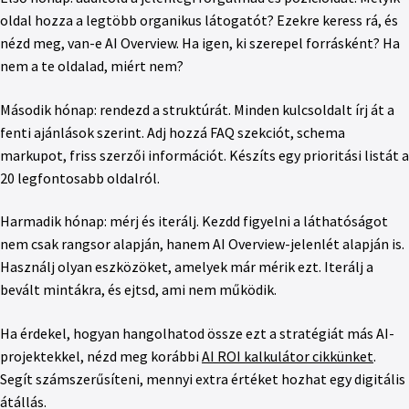
oldal hozza a legtöbb organikus látogatót? Ezekre keress rá, és
nézd meg, van-e AI Overview. Ha igen, ki szerepel forrásként? Ha
nem a te oldalad, miért nem?
Második hónap: rendezd a struktúrát. Minden kulcsoldalt írj át a
fenti ajánlások szerint. Adj hozzá FAQ szekciót, schema
markupot, friss szerzői információt. Készíts egy prioritási listát a
20 legfontosabb oldalról.
Harmadik hónap: mérj és iterálj. Kezdd figyelni a láthatóságot
nem csak rangsor alapján, hanem AI Overview-jelenlét alapján is.
Használj olyan eszközöket, amelyek már mérik ezt. Iterálj a
bevált mintákra, és ejtsd, ami nem működik.
Ha érdekel, hogyan hangolhatod össze ezt a stratégiát más AI-
projektekkel, nézd meg korábbi
AI ROI kalkulátor cikkünket
.
Segít számszerűsíteni, mennyi extra értéket hozhat egy digitális
átállás.