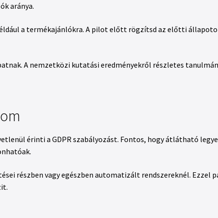
lók aránya.
ldául a termékajánlókra. A pilot előtt rögzítsd az előtti állapotot
sapatnak. A nemzetközi kutatási eredményekről részletes tanulmá
alom
lenül érinti a GDPR szabályozást. Fontos, hogy átlátható legyen
onhatóak.
ései részben vagy egészben automatizált rendszereknél. Ezzel pá
it.