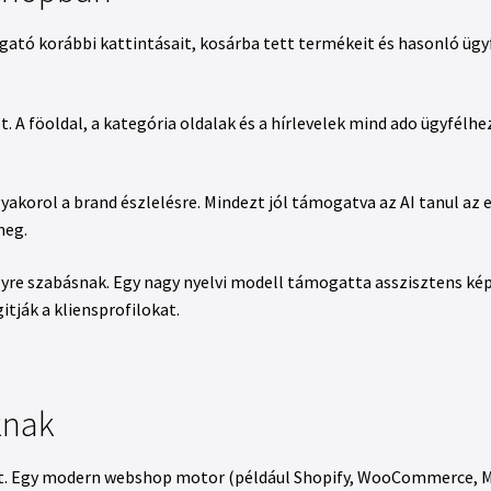
ogató korábbi kattintásait, kosárba tett termékeit és hasonló ügyf
. A föoldal, a kategória oldalak és a hírlevelek mind ado ügyfélhe
korol a brand észlelésre. Mindezt jól támogatva az AI tanul az e
meg.
yre szabásnak. Egy nagy nyelvi modell támogatta asszisztens képe
tják a kliensprofilokat.
knak
kat. Egy modern webshop motor (például Shopify, WooCommerce, M