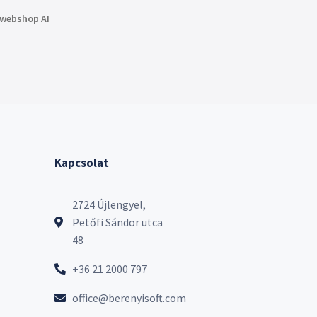
webshop AI
Kapcsolat
2724 Újlengyel,
Petőfi Sándor utca
48
+36 21 2000 797
office@berenyisoft.com