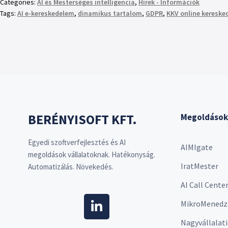
Categories:
AI és Mesterséges intelligencia
,
Hírek - Információk
Tags:
AI e-kereskedelem
,
dinamikus tartalom
,
GDPR
,
KKV online kereske
BERÉNYISOFT KFT.
Megoldások
Egyedi szoftverfejlesztés és AI
AIMIgate
megoldások vállalatoknak. Hatékonyság.
IratMester
Automatizálás. Növekedés.
AI Call Cente
MikroMenedz
Nagyvállalati