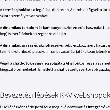
A
termékajánlások
a legláthatóbb terep. A rendszer figyeli a lát
szinte személyre van szabva.
A
dinamikus tartalom és kampányok
szintén erős használati eset
kep) is cserélődnek a szegmens alapján.
A
dinamikus árazás és akciók
érzékenyebb eszköz, mert hatást gya
termék különböző piacokon más bevásárlási játékokban jelenik 
Végül a
chatbotok és ügyfélszolgálati AI
is fontos része a személ
kiegszítő termékeket. Emellett a chat bészelgesei tovább gazdagi
Bevezetési lépések KKV webshopo
Első lépésként térképezd fel a meglevő adatokat és integráció