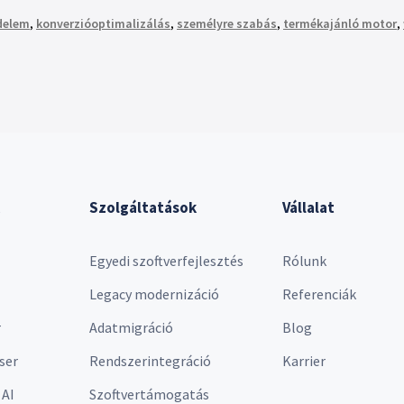
delem
,
konverzióoptimalizálás
,
személyre szabás
,
termékajánló motor
,
Szolgáltatások
Vállalat
Egyedi szoftverfejlesztés
Rólunk
Legacy modernizáció
Referenciák
r
Adatmigráció
Blog
ser
Rendszerintegráció
Karrier
 AI
Szoftvertámogatás