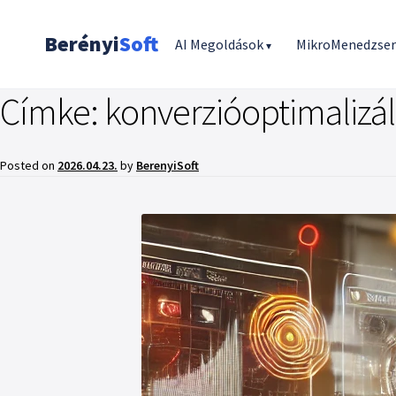
Berényi
Soft
AI Megoldások
MikroMenedzse
▾
Címke:
konverzióoptimalizál
Posted on
2026.04.23.
by
BerenyiSoft