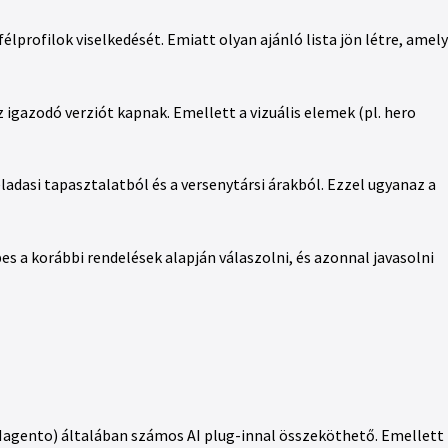
élprofilok viselkedését. Emiatt olyan ajánló lista jön létre, amely
z igazodó verziót kapnak. Emellett a vizuális elemek (pl. hero
ladasi tapasztalatból és a versenytársi árakból. Ezzel ugyanaz a
s a korábbi rendelések alapján válaszolni, és azonnal javasolni
agento) általában számos AI plug-innal összeköthető. Emellett