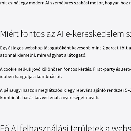
mit csinál egy modern AI személyres szabási motor, hogyan hoz 
Miért fontos az AI e-kereskedelem 
Egy átlagos webshop látogatóként kevesebb mint 2 percet tölt a 
azonnal kiemelni, mire vágyhat a látogató.
A cookie nelküli jövő különösen fontos kérdés. First-party és ze
idoben hangolja a kombnációt.
A pénzügyi haszon meglátszódik: egy releváns ajánló rendszer 5–2
kombinált hatás közvetlenül a nyereséget növeli.
Fő AI felhasználási területek a we