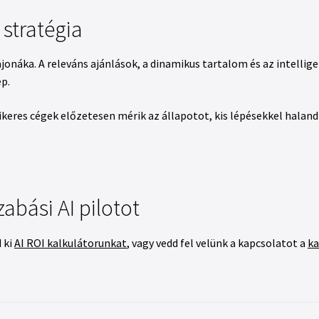
 stratégia
onáka. A releváns ajánlások, a dinamikus tartalom és az intelli
p.
 sikeres cégek előzetesen mérik az állapotot, kis lépésekkel hala
abási AI pilotot
 ki
AI ROI kalkulátorunkat
, vagy vedd fel velünk a kapcsolatot a
ka