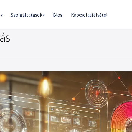
r
Szolgáltatások
Blog
Kapcsolatfelvétel
▾
▾
ás