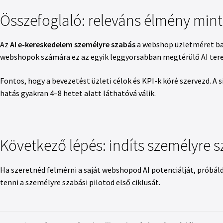
Összefoglaló: releváns élmény mint
Az
AI e-kereskedelem személyre szabás
a webshop üzletméret baj
webshopok számára ez az egyik leggyorsabban megtérülő AI tere
Fontos, hogy a bevezetést üzleti célok és KPI-k köré szervezd. A
hatás gyakran 4–8 hetet alatt láthatóvá válik.
Következő lépés: indíts személyre sz
Ha szeretnéd felmérni a saját webshopod AI potenciálját, próbáld
tenni a személyre szabási pilotod első ciklusát.