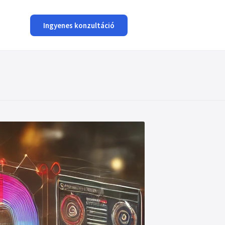
Ingyenes konzultáció