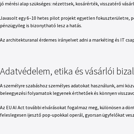
jó mérési alap szükséges: nézettsek, kosárérték, visszatérő vásár
Javasolt egy 6–10 hetes pilot projekt egyetlen fokuszterületre, pé
pénzügyileg is bizonytható lesz a hatás.
Az architekturanal érdemes irányelvet adni a markéting és IT c
Adatvédelem, etika és vásárlói biz
A személyre szabáshoz személyes adatokat használunk, ami közvet
beleegyezési folyamatok legyenek érthetőek és könnyen visszav
Az EU AI Act további elvárásokat fogalmaz meg, különösen a dönt
feleslegesen ijesztő pop-upokkal operál, gyorsan ügyfelőkat vesz