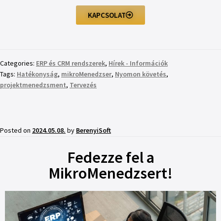
KAPCSOLAT
Categories:
ERP és CRM rendszerek
,
Hírek - Információk
Tags:
Hatékonyság
,
mikroMenedzser
,
Nyomon követés
,
projektmenedzsment
,
Tervezés
Posted on
2024.05.08.
by
BerenyiSoft
Fedezze fel a
MikroMenedzsert!