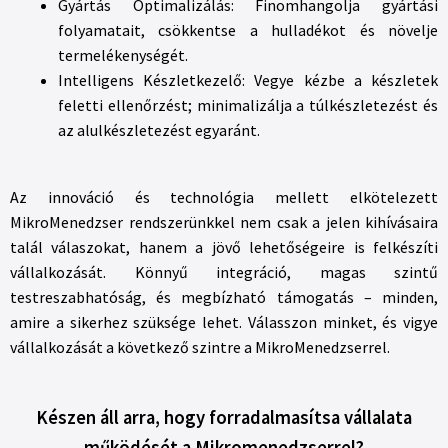
Gyártás Optimalizálás: Finomhangolja gyártási
folyamatait, csökkentse a hulladékot és növelje
termelékenységét.
Intelligens Készletkezelő: Vegye kézbe a készletek
feletti ellenőrzést; minimalizálja a túlkészletezést és
az alulkészletezést egyaránt.
Az innováció és technológia mellett elkötelezett
MikroMenedzser rendszerünkkel nem csak a jelen kihívásaira
talál válaszokat, hanem a jövő lehetőségeire is felkészíti
vállalkozását. Könnyű integráció, magas szintű
testreszabhatóság, és megbízható támogatás – minden,
amire a sikerhez szüksége lehet. Válasszon minket, és vigye
vállalkozását a következő szintre a MikroMenedzserrel.
Készen áll arra, hogy forradalmasítsa vállalata
működését a
Mikromenedzserrel
?