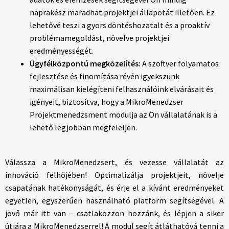
naprakész maradhat projektjei állapotát illetően. Ez
lehetővé teszi a gyors döntéshozatalt és a proaktív
problémamegoldást, növelve projektjei
eredményességét.
Ügyfélközpontú megközelítés:
A szoftver folyamatos
fejlesztése és finomítása révén igyekszünk
maximálisan kielégíteni felhasználóink elvárásait és
igényeit, biztosítva, hogy a MikroMenedzser
Projektmenedzsment modulja az Ön vállalatának is a
lehető legjobban megfeleljen.
Válassza a MikroMenedzsert, és vezesse vállalatát az
innováció felhőjében! Optimalizálja projektjeit, növelje
csapatának hatékonyságát, és érje el a kívánt eredményeket
egyetlen, egyszerűen használható platform segítségével. A
jövő már itt van – csatlakozzon hozzánk, és lépjen a siker
útjára a MikroMenedzserrel! A modul segít átláthatóvá tenni a