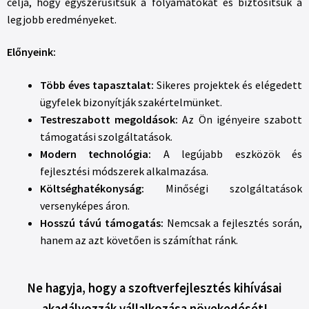
célja, hogy egyszerűsítsük a folyamatokat és biztosítsuk a
legjobb eredményeket.
Előnyeink:
Több éves tapasztalat:
Sikeres projektek és elégedett
ügyfelek bizonyítják szakértelmünket.
Testreszabott megoldások:
Az Ön igényeire szabott
támogatási szolgáltatások.
Modern technológia:
A legújabb eszközök és
fejlesztési módszerek alkalmazása.
Költséghatékonyság:
Minőségi szolgáltatások
versenyképes áron.
Hosszú távú támogatás:
Nemcsak a fejlesztés során,
hanem az azt követően is számíthat ránk.
Ne hagyja, hogy a szoftverfejlesztés kihívásai
akadályozzák vállalkozása növekedését!