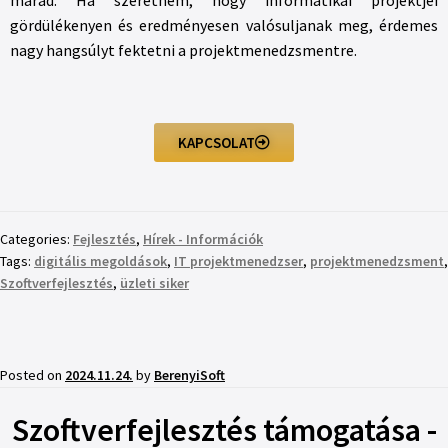
marad. Ha szeretném, hogy informatikai projektjei
gördülékenyen és eredményesen valósuljanak meg, érdemes
nagy hangsúlyt fektetni a projektmenedzsmentre.
KAPCSOLAT
Categories:
Fejlesztés
,
Hírek - Információk
Tags:
digitális megoldások
,
IT projektmenedzser
,
projektmenedzsment
,
Szoftverfejlesztés
,
üzleti siker
Posted on
2024.11.24.
by
BerenyiSoft
Szoftverfejlesztés támogatása -