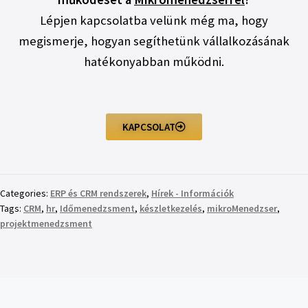
Lépjen kapcsolatba velünk még ma, hogy
megismerje, hogyan segíthetünk vállalkozásának
hatékonyabban működni.
KAPCSOLAT
Categories:
ERP és CRM rendszerek
,
Hírek - Információk
Tags:
CRM
,
hr
,
Időmenedzsment
,
készletkezelés
,
mikroMenedzser
,
projektmenedzsment