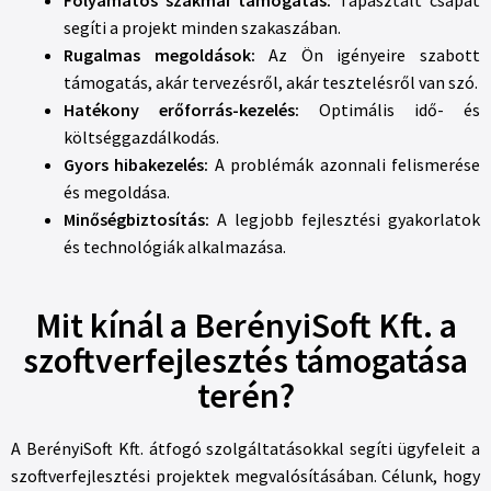
Folyamatos szakmai támogatás:
Tapasztalt csapat
segíti a projekt minden szakaszában.
Rugalmas megoldások:
Az Ön igényeire szabott
támogatás, akár tervezésről, akár tesztelésről van szó.
Hatékony erőforrás-kezelés:
Optimális idő- és
költséggazdálkodás.
Gyors hibakezelés:
A problémák azonnali felismerése
és megoldása.
Minőségbiztosítás:
A legjobb fejlesztési gyakorlatok
és technológiák alkalmazása.
Mit kínál a BerényiSoft Kft. a
szoftverfejlesztés támogatása
terén?
A BerényiSoft Kft. átfogó szolgáltatásokkal segíti ügyfeleit a
szoftverfejlesztési projektek megvalósításában. Célunk, hogy