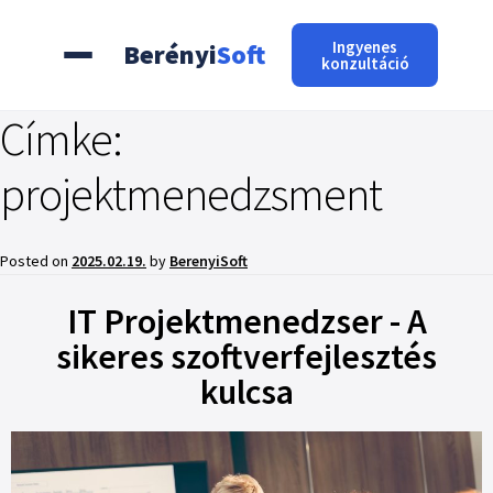
Ingyenes
Berényi
Soft
konzultáció
Címke:
projektmenedzsment
Posted on
2025.02.19.
by
BerenyiSoft
IT Projektmenedzser - A
sikeres szoftverfejlesztés
kulcsa