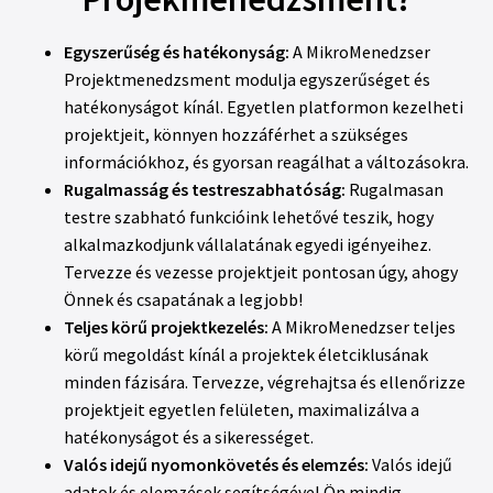
Egyszerűség és hatékonyság:
A MikroMenedzser
Projektmenedzsment modulja egyszerűséget és
hatékonyságot kínál. Egyetlen platformon kezelheti
projektjeit, könnyen hozzáférhet a szükséges
információkhoz, és gyorsan reagálhat a változásokra.
Rugalmasság és testreszabhatóság:
Rugalmasan
testre szabható funkcióink lehetővé teszik, hogy
alkalmazkodjunk vállalatának egyedi igényeihez.
Tervezze és vezesse projektjeit pontosan úgy, ahogy
Önnek és csapatának a legjobb!
Teljes körű projektkezelés:
A MikroMenedzser teljes
körű megoldást kínál a projektek életciklusának
minden fázisára. Tervezze, végrehajtsa és ellenőrizze
projektjeit egyetlen felületen, maximalizálva a
hatékonyságot és a sikerességet.
Valós idejű nyomonkövetés és elemzés:
Valós idejű
adatok és elemzések segítségével Ön mindig