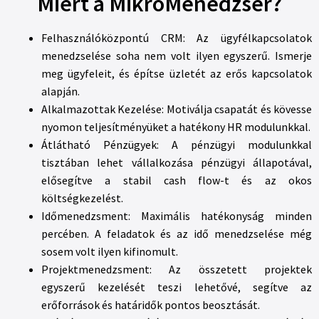
Miért a MikroMenedzser?
Felhasználóközpontú CRM: Az ügyfélkapcsolatok
menedzselése soha nem volt ilyen egyszerű. Ismerje
meg ügyfeleit, és építse üzletét az erős kapcsolatok
alapján.
Alkalmazottak Kezelése: Motiválja csapatát és kövesse
nyomon teljesítményüket a hatékony HR modulunkkal.
Átlátható Pénzügyek: A pénzügyi modulunkkal
tisztában lehet vállalkozása pénzügyi állapotával,
elősegítve a stabil cash flow-t és az okos
költségkezelést.
Időmenedzsment: Maximális hatékonyság minden
percében. A feladatok és az idő menedzselése még
sosem volt ilyen kifinomult.
Projektmenedzsment: Az összetett projektek
egyszerű kezelését teszi lehetővé, segítve az
erőforrások és határidők pontos beosztását.