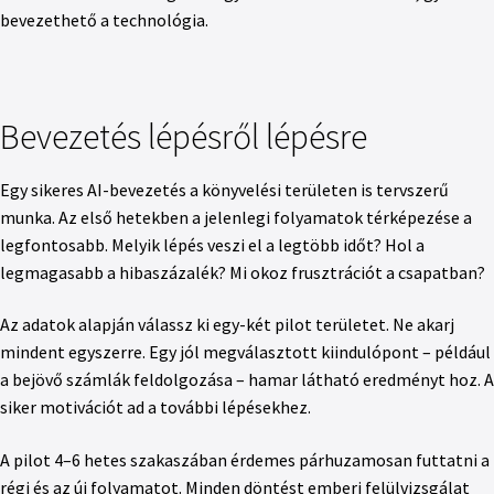
bevezethető a technológia.
Bevezetés lépésről lépésre
Egy sikeres AI-bevezetés a könyvelési területen is tervszerű
munka. Az első hetekben a jelenlegi folyamatok térképezése a
legfontosabb. Melyik lépés veszi el a legtöbb időt? Hol a
legmagasabb a hibaszázalék? Mi okoz frusztrációt a csapatban?
Az adatok alapján válassz ki egy-két pilot területet. Ne akarj
mindent egyszerre. Egy jól megválasztott kiindulópont – például
a bejövő számlák feldolgozása – hamar látható eredményt hoz. A
siker motivációt ad a további lépésekhez.
A pilot 4–6 hetes szakaszában érdemes párhuzamosan futtatni a
régi és az új folyamatot. Minden döntést emberi felülvizsgálat