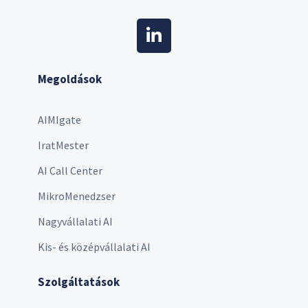
Megoldások
AIMIgate
IratMester
AI Call Center
MikroMenedzser
Nagyvállalati AI
Kis- és középvállalati AI
Szolgáltatások