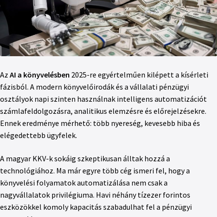
Az
AI a könyvelésben
2025-re egyértelműen kilépett a kísérleti
fázisból. A modern könyvelőirodák és a vállalati pénzügyi
osztályok napi szinten használnak intelligens automatizációt
számlafeldolgozásra, analitikus elemzésre és előrejelzésekre.
Ennek eredménye mérhető: több nyereség, kevesebb hiba és
elégedettebb ügyfelek.
A magyar KKV-k sokáig szkeptikusan álltak hozzá a
technológiához. Ma már egyre több cég ismeri fel, hogy a
könyvelési folyamatok automatizálása nem csak a
nagyvállalatok privilégiuma. Havi néhány tízezer forintos
eszközökkel komoly kapacitás szabadulhat fel a pénzügyi