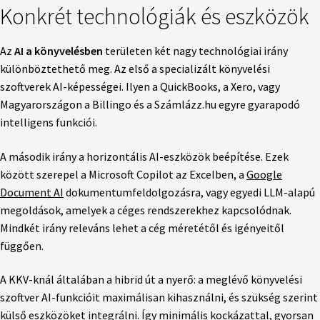
Konkrét technológiák és eszközök
Az
AI a könyvelésben
területen két nagy technológiai irány
különböztethető meg. Az első a specializált könyvelési
szoftverek AI-képességei. Ilyen a QuickBooks, a Xero, vagy
Magyarországon a Billingo és a Számlázz.hu egyre gyarapodó
intelligens funkciói.
A második irány a horizontális AI-eszközök beépítése. Ezek
között szerepel a Microsoft Copilot az Excelben, a
Google
Document AI
dokumentumfeldolgozásra, vagy egyedi LLM-alapú
megoldások, amelyek a céges rendszerekhez kapcsolódnak.
Mindkét irány releváns lehet a cég méretétől és igényeitől
függően.
A KKV-knál általában a hibrid út a nyerő: a meglévő könyvelési
szoftver AI-funkcióit maximálisan kihasználni, és szükség szerint
külső eszközöket integrálni. Így minimális kockázattal, gyorsan