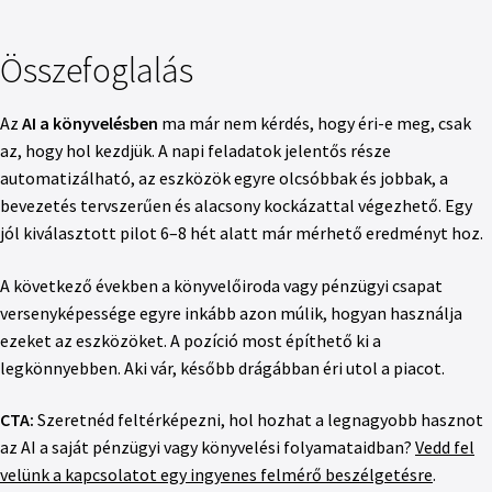
Összefoglalás
Az
AI a könyvelésben
ma már nem kérdés, hogy éri-e meg, csak
az, hogy hol kezdjük. A napi feladatok jelentős része
automatizálható, az eszközök egyre olcsóbbak és jobbak, a
bevezetés tervszerűen és alacsony kockázattal végezhető. Egy
jól kiválasztott pilot 6–8 hét alatt már mérhető eredményt hoz.
A következő években a könyvelőiroda vagy pénzügyi csapat
versenyképessége egyre inkább azon múlik, hogyan használja
ezeket az eszközöket. A pozíció most építhető ki a
legkönnyebben. Aki vár, később drágábban éri utol a piacot.
CTA:
Szeretnéd feltérképezni, hol hozhat a legnagyobb hasznot
az AI a saját pénzügyi vagy könyvelési folyamataidban?
Vedd fel
velünk a kapcsolatot egy ingyenes felmérő beszélgetésre
.