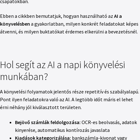
csapatokban.
Ebben a cikkben bemutatjuk, hogyan használható az
AI a
könyvelésben
a gyakorlatban, milyen konkrét feladatokat képes
átvenni, és milyen buktatókat érdemes elkerülni a bevezetésnél.
Hol segít az AI a napi könyvelési
munkában?
A könyvelési folyamatok jelentős része repetitív és szabályalapú.
Pont ilyen feladatokra való az AI. A legtöbb időt máris el lehet
érni néhány jól kiválasztott területen.
Bejövő számlák feldolgozása:
OCR-es beolvasás, adatok
kinyerése, automatikus kontírozás javaslata
Kiadások kategorizálása:
bankszámla-kivonat vagy