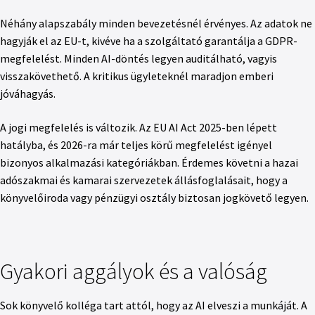
Néhány alapszabály minden bevezetésnél érvényes. Az adatok ne
hagyják el az EU-t, kivéve ha a szolgáltató garantálja a GDPR-
megfelelést. Minden AI-döntés legyen auditálható, vagyis
visszakövethető. A kritikus ügyleteknél maradjon emberi
jóváhagyás.
A jogi megfelelés is változik. Az EU AI Act 2025-ben lépett
hatályba, és 2026-ra már teljes körű megfelelést igényel
bizonyos alkalmazási kategóriákban. Érdemes követni a hazai
adószakmai és kamarai szervezetek állásfoglalásait, hogy a
könyvelőiroda vagy pénzügyi osztály biztosan jogkövető legyen.
Gyakori aggályok és a valóság
Sok könyvelő kolléga tart attól, hogy az AI elveszi a munkáját. A