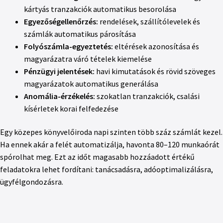
kártyás tranzakciók automatikus besorolása
Egyezőségellenőrzés:
rendelések, szállítólevelek és
számlák automatikus párosítása
Folyószámla-egyeztetés:
eltérések azonosítása és
magyarázatra váró tételek kiemelése
Pénzügyi jelentések:
havi kimutatások és rövid szöveges
magyarázatok automatikus generálása
Anomália-érzékelés:
szokatlan tranzakciók, csalási
kísérletek korai felfedezése
Egy közepes könyvelőiroda napi szinten több száz számlát kezel.
Ha ennek akár a felét automatizálja, havonta 80–120 munkaórát
spórolhat meg. Ezt az időt magasabb hozzáadott értékű
feladatokra lehet fordítani: tanácsadásra, adóoptimalizálásra,
ügyfélgondozásra.