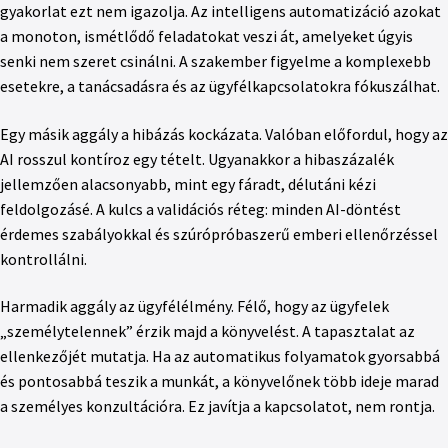
gyakorlat ezt nem igazolja. Az intelligens automatizáció azokat
a monoton, ismétlődő feladatokat veszi át, amelyeket úgyis
senki nem szeret csinálni. A szakember figyelme a komplexebb
esetekre, a tanácsadásra és az ügyfélkapcsolatokra fókuszálhat.
Egy másik aggály a hibázás kockázata. Valóban előfordul, hogy az
AI rosszul kontíroz egy tételt. Ugyanakkor a hibaszázalék
jellemzően alacsonyabb, mint egy fáradt, délutáni kézi
feldolgozásé. A kulcs a validációs réteg: minden AI-döntést
érdemes szabályokkal és szúrópróbaszerű emberi ellenőrzéssel
kontrollálni.
Harmadik aggály az ügyfélélmény. Félő, hogy az ügyfelek
„személytelennek” érzik majd a könyvelést. A tapasztalat az
ellenkezőjét mutatja. Ha az automatikus folyamatok gyorsabbá
és pontosabbá teszik a munkát, a könyvelőnek több ideje marad
a személyes konzultációra. Ez javítja a kapcsolatot, nem rontja.