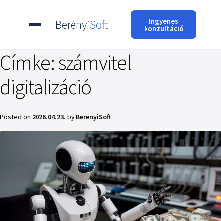
Ingyenes
Berényi
Soft
konzultáció
Címke:
számvitel
digitalizáció
Posted on
2026.04.23.
by
BerenyiSoft