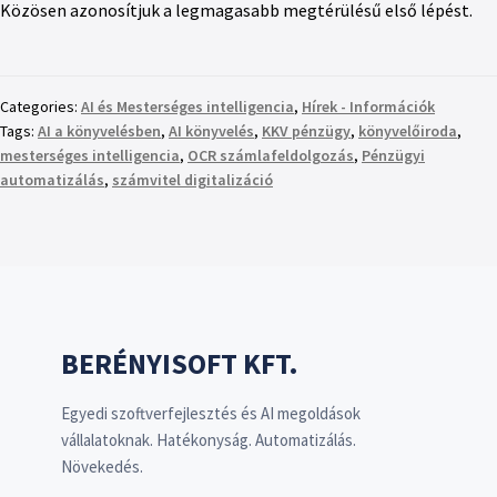
Közösen azonosítjuk a legmagasabb megtérülésű első lépést.
Categories:
AI és Mesterséges intelligencia
,
Hírek - Információk
Tags:
AI a könyvelésben
,
AI könyvelés
,
KKV pénzügy
,
könyvelőiroda
,
mesterséges intelligencia
,
OCR számlafeldolgozás
,
Pénzügyi
automatizálás
,
számvitel digitalizáció
BERÉNYISOFT KFT.
Egyedi szoftverfejlesztés és AI megoldások
vállalatoknak. Hatékonyság. Automatizálás.
Növekedés.