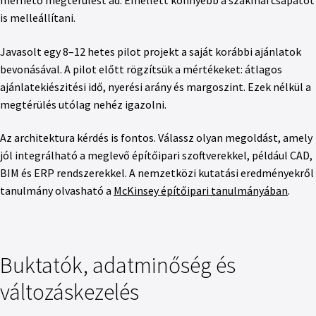
mérhető megtérülést ad. Emellett könnyebb a szakmai csapatot
is melleállítani.
Javasolt egy 8–12 hetes pilot projekt a saját korábbi ajánlatok
bevonásával. A pilot előtt rögzítsük a mértékeket: átlagos
ajánlatekiészitési idő, nyerési arány és margoszint. Ezek nélkül a
megtérülés utólag nehéz igazolni.
Az architektura kérdés is fontos. Válassz olyan megoldást, amely
jól integrálható a meglevő építőipari szoftverekkel, például CAD,
BIM és ERP rendszerekkel. A nemzetközi kutatási eredményekről
tanulmány olvasható a
McKinsey építőipari tanulmányában
.
Buktatók, adatminőség és
változáskezelés