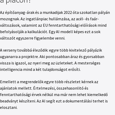
Az építőanyag-árak és a munkadijak 2022 óta szokatlan pályán
mozognak. Az ingatlánpiac hullámzása, az acél- és faár-
változások, valamint az EU fenntarthatósági előírások mind
befolyásolják a kalkulációt. Egy AI modell képes ezt a sok
változót egyszerre figyelembe venni.
A verseny továbbá éleződik: egyre több kivitelező pályázik
ugyanarra a projektre. Aki pontosabban áraz és gyorsabban
vissza is igazol, az nyeri meg az üzleteket. A mesterséges
intelligencia mind a két tulajdonságot erősíti.
Emellett a megrendelők egyre több részletet kérnek az
ajánlatok mellett. Értelmezési, összehasonlitó és
fenntarthatósági érvek nélkül ma már nem lehet kiemelkedő
beadványt készíteni. Az AI segít ezt a dokumentálási terhet is
elosztani.