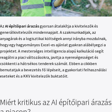
Az
AI építőipari árazás
gyorsan átalakítja a kivitelezők és
generálkivitelezők mindennapjait. A szakmunkadijak, az
anyagárak és a logisztikai költségek annyi irányba mozdulnak,
hogy egy hagyományos Excel-es ajánlat gyakran alábélyegzi a
projektet. A mesterséges intelligencia alapú kalkuláció segít
reagálni a piaci változásokra, javitja a nyereségességet és
csökkenti a hátrsékos tenderek számát. Ebben a cikkben
bemutatjuk a bevezetés fő lépéseit, a gyakorlati felhasználási
eseteket és a KKV kivitelezők buktatóit.
Miért kritikus az AI építőipari árazás
a piacon?