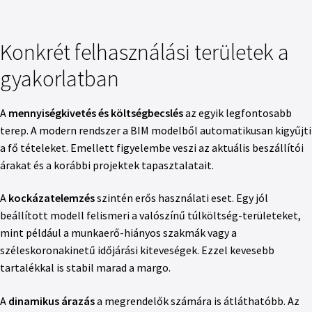
Konkrét felhasználási területek a
gyakorlatban
A
mennyiségkivetés és költségbecslés
az egyik legfontosabb
terep. A modern rendszer a BIM modelből automatikusan kigyűjti
a fő tételeket. Emellett figyelembe veszi az aktuális beszállítói
árakat és a korábbi projektek tapasztalatait.
A
kockázatelemzés
szintén erős használati eset. Egy jól
beállított modell felismeri a valószínű túlköltség-területeket,
mint például a munkaerő-hiányos szakmák vagy a
széleskoronakinetű időjárási kiteveségek. Ezzel kevesebb
tartalékkal is stabil marad a margo.
A
dinamikus árazás
a megrendelők számára is átláthatóbb. Az