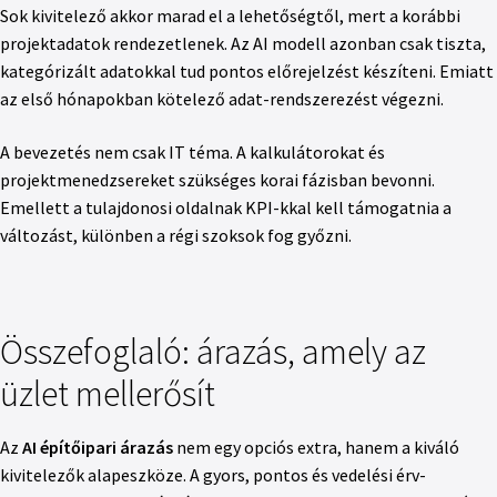
Sok kivitelező akkor marad el a lehetőségtől, mert a korábbi
projektadatok rendezetlenek. Az AI modell azonban csak tiszta,
kategórizált adatokkal tud pontos előrejelzést készíteni. Emiatt
az első hónapokban kötelező adat-rendszerezést végezni.
A bevezetés nem csak IT téma. A kalkulátorokat és
projektmenedzsereket szükséges korai fázisban bevonni.
Emellett a tulajdonosi oldalnak KPI-kkal kell támogatnia a
változást, különben a régi szoksok fog győzni.
Összefoglaló: árazás, amely az
üzlet mellerősít
Az
AI építőipari árazás
nem egy opciós extra, hanem a kiváló
kivitelezők alapeszköze. A gyors, pontos és vedelési érv-