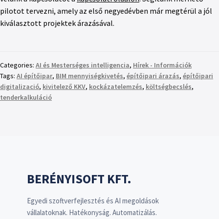
pilotot tervezni, amely az első negyedévben már megtérül a jól
kiválasztott projektek árazásával.
Categories:
AI és Mesterséges intelligencia
,
Hírek - Információk
Tags:
AI építőipar
,
BIM mennyiségkivetés
,
építőipari árazás
,
építőipari
digitalizació
,
kivitelező KKV
,
kockázatelemzés
,
költségbecslés
,
tenderkalkuláció
BERÉNYISOFT KFT.
Egyedi szoftverfejlesztés és AI megoldások
vállalatoknak. Hatékonyság. Automatizálás.