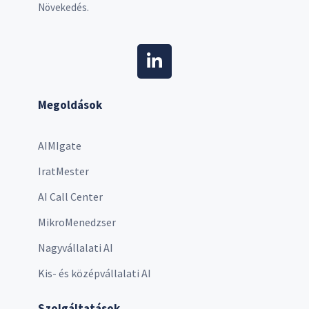
Növekedés.
Megoldások
AIMIgate
IratMester
AI Call Center
MikroMenedzser
Nagyvállalati AI
Kis- és középvállalati AI
Szolgáltatások