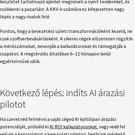
keszletet tartalmazó ajánlat megnöveli a nyert tendereket, és
csökkenti a pazarlást. A KKV-k számára ez kifejezetten nagy
lépés a nagy rivalok felé.
Fontos, hogy a bevezetést üzleti transzformációként kezeld, ne
csak szoftverbevásárlásként. A sikeres cégek előzetesen rögzítik
a mérőszámokat, bevonják a kalkulátorokat és támogatják a
csapatot. A megtérülés általában 6–12 hónapon belül
egyértelművé válik.
Következő lépés: indíts AI árazási
pilotot
Ha szeretnéd felmérni a saját céged AI építőipari árazási
potenciálját, próbáld ki
AI ROI kalkulátorunkat
, vagy vedd fel
velünk a kapcsolatot a
kapcsolati oldalon
. Segítünk mérhető